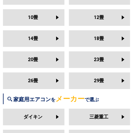
S253ATSS
S253ATAS
三菱電機
MSZ-KXV2526
MSZ-NXV2526
S253ATMS
S253ATRS
S25ZTES
MSZ-HXV2526
MSZ-GV2526
S25ZTCXS
S25ZTFXS
10畳
12畳
MSZ-AXV2526
MSZ-BXV2526
S25ZTSXS
S25ZTAXS
MSZ-JXV2526
MSZ-ZXV2526
S25ZTVXS
S25ZTMXS
S25ZTRXS
14畳
18畳
日立
RAS-BJ2526S
RAS-AJ2526S
RAS-MJ2526S
RAS-VJ2526S
東芝
RAS-2514T
RAS-N251X
RAS-
RAS-ZJ2526S
RAS-XJ2526S
N251DX
RAS-N251DZ
RAS-
20畳
23畳
RAS-AJ2525S
RAS-MJ2525S
N251DRZ
RAS-N251DRH
RAS-
RAS-VJ2525S
RAS-ZJ2525S
K251X
RAS-2513T
RAS-K251DZ
RAS-K251DX
RAS-K251DRH
26畳
29畳
三菱重工
SRK2526SK2
SRK2526TWF
RAS-2512T
RAS-J251R
RAS-
SRK2526T
SRK2526R
SRK2526S
J251P
RAS-H255DRH
メーカー
家庭用エアコン
を
で選ぶ
三菱電機
MSZ-KXV2525
MSZ-NXV2525
パナソニック
CS-255DJ
CS-255DGX
CS-
MSZ-HXV2525
MSZ-GV2525
ダイキン
三菱重工
255DEX
CS-255DHX
CS-254DLX
MSZ-AXV2525
MSZ-BXV2525
MSZ-JXV2525
MSZ-ZXV2525