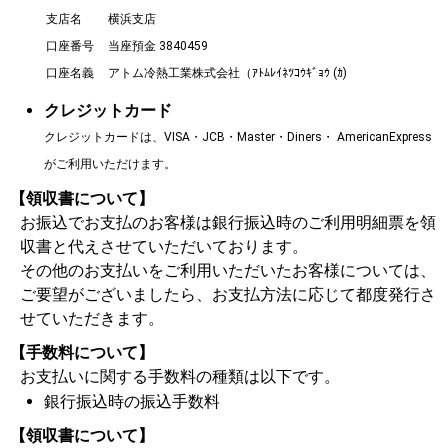
支店名
横浜支店
口座番号
当座預金 3840459
口座名義
アトム冷熱工業株式会社（ｱﾄﾑﾚｲﾈﾂｺｳｷﾞｮｳ (ｶ)
クレジットカード
クレジットカードは、VISA・JCB・Master・Diners・ AmericanExpress
がご利用いただけます。
【領収書について】
お振込でお支払のお客様は銀行振込時のご利用明細票を領
収書と代えさせていただいております。
その他のお支払いをご利用いただいたお客様については、
ご要望がございましたら、お支払方法に応じて都度発行さ
せていただきます。
【手数料について】
お支払いに関する手数料の種類は以下です。
銀行振込時の振込手数料
【領収書について】