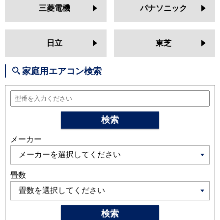
MSZ-GV2524
MSZ-AXV2524
三菱電機
パナソニック
MSZ-BXV2524
MSZ-JXV2524
MSZ-ZXV2524
MSZ-GV2523
MSZ-BXV2523
MSZ-AXV2523
日立
東芝
MSZ-JXV2523
MSZ-ZXV2523
MSZ-GV2522
MSZ-AXV2522
家庭用エアコン検索
MSZ-BXV2522
MSZ-JXV2522
MSZ-ZXV2522
日立
RAS-XJ2525S
RAS-AJ25R
RAS-
MJ25R
RAS-V25R
RAS-ZJ25R
検索
RAS-XJ25R
RAS-AJ25N
RAS-
メーカー
MJ25N
RAS-V25N
RAS-ZJ25N
RAS-XJ25N
RAS-MJ25M
RAS-
AJ25M
RAS-V25M
RAS-ZJ25M
RAS-XJ25M
畳数
三菱重工
SRK2525SK2
SRK2525TWF
SRK2525T
SRK2525R
SRK2525S
検索
SRK2524T
SRK2524R