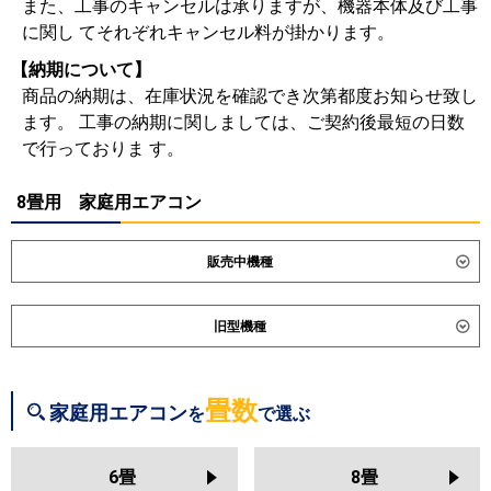
また、工事のキャンセルは承りますが、機器本体及び工事
に関し てそれぞれキャンセル料が掛かります。
【納期について】
商品の納期は、在庫状況を確認でき次第都度お知らせ致し
ます。 工事の納期に関しましては、ご契約後最短の日数
で行っておりま す。
8畳用 家庭用エアコン
販売中機種
ダイキン
S256ATES
S256ATCS
旧型機種
S256ATSS-K
S256ATSS-F
S256ATAS
S256ATRS
ダイキン
S255ATES
S255ATCS
S255ATAS
S254ATGS
S253ATVS
S255ATRS
S254ATES
畳数
家庭用エアコン
を
で選ぶ
S254ATCS
S254ATMS
東芝
RAS-2515T
RAS-U251X
RAS-
S254ATAS
S254ATRS
S253ATES
U251DX
RAS-U251DZ
RAS-
S253ATCS
S253ATFS
6畳
8畳
U251DR