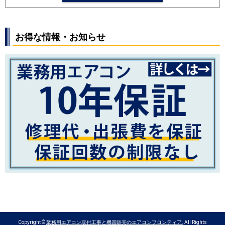
SRK2524S
SRK2523T
SRK2523R
SRK2523S
SRK2522T
SRK2522R
SRK2522S
お得な情報・お知らせ
パナソニック
CS-254DFL
CS-254DJ
CS-
254DGX
CS-254DEX
CS-254DHX
CS-252DJ
CS-252DFL
CS-
252DGX
CS-252DEX
CS-251DAX
CS-252DX
CS-252DLX
Copyright ©
業務用エアコン取付工事と機器販売のエアコンフロンティア.
All Rights