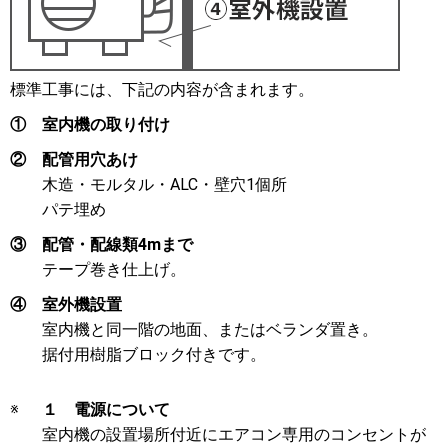
標準工事には、下記の内容が含まれます。
①
室内機の取り付け
②
配管用穴あけ
木造・モルタル・ALC・壁穴1個所
パテ埋め
③
配管・配線類4mまで
テープ巻き仕上げ。
④
室外機設置
室内機と同一階の地面、またはベランダ置き。
据付用樹脂ブロック付きです。
※
１ 電源について
室内機の設置場所付近にエアコン専用のコンセントが