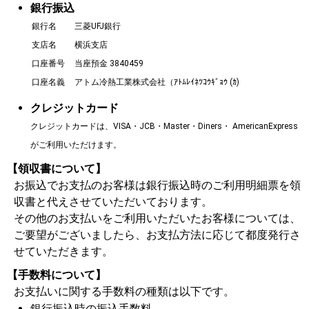
銀行振込
銀行名
三菱UFJ銀行
支店名
横浜支店
口座番号
当座預金 3840459
口座名義
アトム冷熱工業株式会社（ｱﾄﾑﾚｲﾈﾂｺｳｷﾞｮｳ (ｶ)
クレジットカード
クレジットカードは、VISA・JCB・Master・Diners・ AmericanExpress
がご利用いただけます。
【領収書について】
お振込でお支払のお客様は銀行振込時のご利用明細票を領
収書と代えさせていただいております。
その他のお支払いをご利用いただいたお客様については、
ご要望がございましたら、お支払方法に応じて都度発行さ
せていただきます。
【手数料について】
お支払いに関する手数料の種類は以下です。
銀行振込時の振込手数料