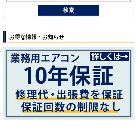
SRK2525T
SRK2525R
SRK2525S
検索
SRK2524T
SRK2524R
SRK2524S
SRK2523T
SRK2523R
SRK2523S
SRK2522T
SRK2522R
SRK2522S
お得な情報・お知らせ
パナソニック
CS-254DFL
CS-254DJ
CS-
254DGX
CS-254DEX
CS-254DHX
CS-252DJ
CS-252DFL
CS-
252DGX
CS-252DEX
CS-251DAX
CS-252DX
CS-252DLX