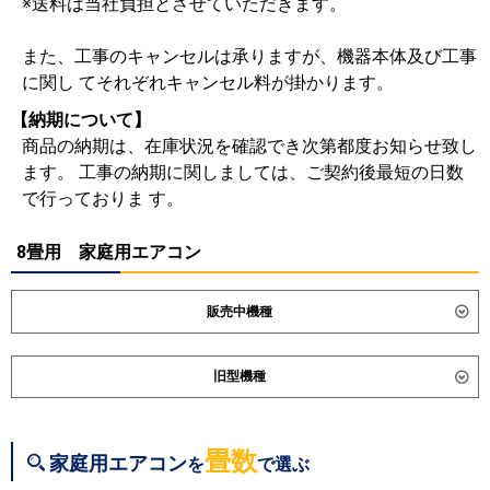
※送料は当社負担とさせていただきます。
また、工事のキャンセルは承りますが、機器本体及び工事
に関し てそれぞれキャンセル料が掛かります。
【納期について】
商品の納期は、在庫状況を確認でき次第都度お知らせ致し
ます。 工事の納期に関しましては、ご契約後最短の日数
で行っておりま す。
8畳用 家庭用エアコン
販売中機種
ダイキン
S256ATES
S256ATCS
旧型機種
S256ATSS-K
S256ATSS-F
S256ATAS
S256ATRS
ダイキン
S255ATES
S255ATCS
S255ATAS
S254ATGS
S253ATVS
S255ATRS
S254ATES
畳数
家庭用エアコン
を
で選ぶ
S254ATCS
S254ATMS
東芝
RAS-2515T
RAS-U251X
RAS-