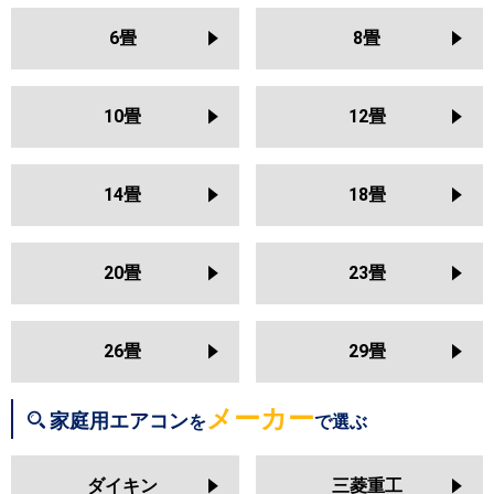
S254ATAS
S254ATRS
S253ATES
U251DX
RAS-U251DZ
RAS-
S253ATCS
S253ATFS
6畳
8畳
U251DR
S253ATSS
S253ATAS
三菱電機
MSZ-KXV2526
MSZ-NXV2526
S253ATMS
S253ATRS
S25ZTES
MSZ-HXV2526
MSZ-GV2526
S25ZTCXS
S25ZTFXS
10畳
12畳
MSZ-AXV2526
MSZ-BXV2526
S25ZTSXS
S25ZTAXS
MSZ-JXV2526
MSZ-ZXV2526
S25ZTVXS
S25ZTMXS
S25ZTRXS
14畳
18畳
日立
RAS-BJ2526S
RAS-AJ2526S
RAS-MJ2526S
RAS-VJ2526S
東芝
RAS-2514T
RAS-N251X
RAS-
RAS-ZJ2526S
RAS-XJ2526S
N251DX
RAS-N251DZ
RAS-
20畳
23畳
RAS-AJ2525S
RAS-MJ2525S
N251DRZ
RAS-N251DRH
RAS-
RAS-VJ2525S
RAS-ZJ2525S
K251X
RAS-2513T
RAS-K251DZ
RAS-K251DX
RAS-K251DRH
26畳
29畳
三菱重工
SRK2526SK2
SRK2526TWF
RAS-2512T
RAS-J251R
RAS-
SRK2526T
SRK2526R
SRK2526S
J251P
RAS-H255DRH
メーカー
家庭用エアコン
を
で選ぶ
三菱電機
MSZ-KXV2525
MSZ-NXV2525
パナソニック
CS-255DJ
CS-255DGX
CS-
MSZ-HXV2525
MSZ-GV2525
ダイキン
三菱重工
255DEX
CS-255DHX
CS-254DLX