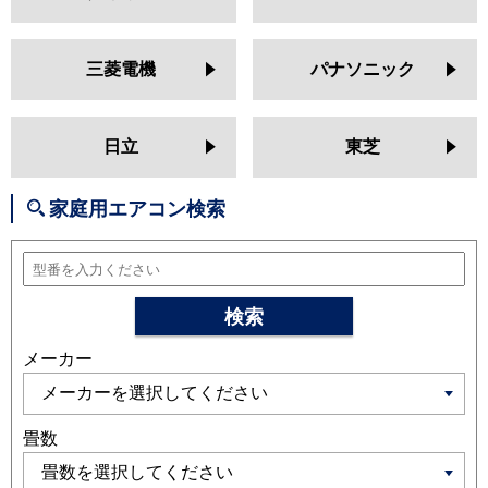
MSZ-AXV2525
MSZ-BXV2525
MSZ-JXV2525
MSZ-ZXV2525
MSZ-GV2524
MSZ-AXV2524
三菱電機
パナソニック
MSZ-BXV2524
MSZ-JXV2524
MSZ-ZXV2524
MSZ-GV2523
MSZ-BXV2523
MSZ-AXV2523
日立
東芝
MSZ-JXV2523
MSZ-ZXV2523
MSZ-GV2522
MSZ-AXV2522
家庭用エアコン検索
MSZ-BXV2522
MSZ-JXV2522
MSZ-ZXV2522
日立
RAS-XJ2525S
RAS-AJ25R
RAS-
MJ25R
RAS-V25R
RAS-ZJ25R
検索
RAS-XJ25R
RAS-AJ25N
RAS-
メーカー
MJ25N
RAS-V25N
RAS-ZJ25N
RAS-XJ25N
RAS-MJ25M
RAS-
AJ25M
RAS-V25M
RAS-ZJ25M
RAS-XJ25M
畳数
三菱重工
SRK2525SK2
SRK2525TWF