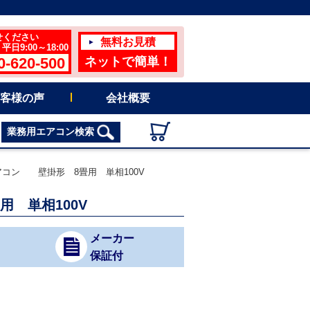
せください
無料お見積
日9:00～18:00
0-620-500
ネットで簡単！
客様の声
会社概要
業務用エアコン検索
用エアコン 壁掛形 8畳用 単相100V
用 単相100V
メーカー
保証付