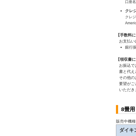
口座
クレ
クレジッ
Amer
【手数料に
お支払い
銀行
【領収書に
お振込で
書と代え
その他の
要望がご
いただき
8畳
販売中機種
ダイキ