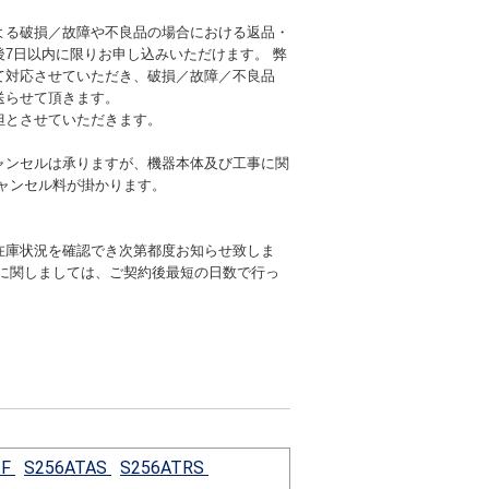
よる破損／故障や不良品の場合における返品・
後7日以内に限りお申し込みいただけます。 弊
て対応させていただき、破損／故障／不良品
送らせて頂きます。
担とさせていただきます。
ャンセルは承りますが、機器本体及び工事に関
キャンセル料が掛かります。
在庫状況を確認でき次第都度お知らせ致しま
期に関しましては、ご契約後最短の日数で行っ
-F
S256ATAS
S256ATRS