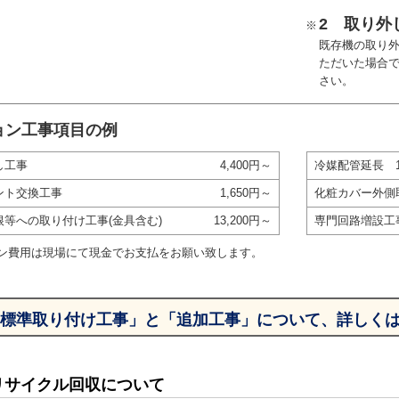
2 取り外
※
既存機の取り
ただいた場合
さい。
ョン工事項目の例
し工事
4,400円～
冷媒配管延長 
ント交換工事
1,650円～
化粧カバー外側
根等への取り付け工事(金具含む)
13,200円～
専門回路増設工
ン費用は現場にて現金でお支払をお願い致します。
標準取り付け工事」と「追加工事」について、詳しく
リサイクル回収について