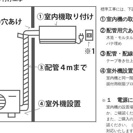
標準工事には、下
①
室内機の
②
配管用穴
木造・モルタル
パテ埋め
③
配管・配線
テープ巻き仕
④
室外機設
室内機と同一
据付用樹脂ブ
１ 電源
※
室内機の設置
か、ご確認く
また、ご購入
認ください。
対応いたしま