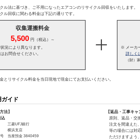
クル法に基づき、ご不用になったエアコンのリサイクル回収をいたします。
クル回収に関わる料金は下記の通りです。
収集運搬料金
5,500
円（税込）～
・状況により異なります。
※
メーカ
くはお問合せください。
詳しく
（財）
金とリサイクル料金を当日現地で現金にてお支払いください。
用ガイド
方法】
【返品・工事キャ
振込
原則、返品・交
三菱UFJ銀行
注文を間違えた
横浜支店
等の場合には対
号
当座預金 3840459
ただけますよう