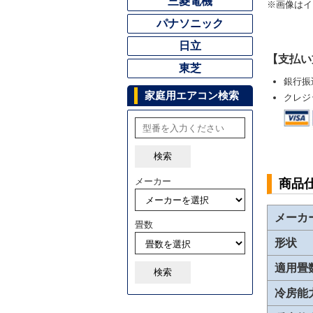
三菱電機
※画像はイ
パナソニック
日立
【支払い
東芝
銀行振
家庭用エアコン検索
クレジ
検索
メーカー
商品
メーカ
畳数
形状
適用畳
検索
冷房能