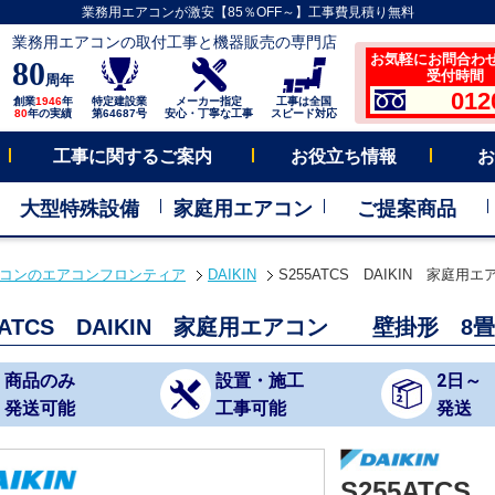
業務用エアコンが激安【85％OFF～】工事費見積り無料
業務用エアコンの取付工事と機器販売の専門店
お気軽にお問合わ
80
受付時間 平
周年
012
創業
1946
年
特定建設業
メーカー指定
工事は全国
80
年の実績
第64687号
安心・丁寧な工事
スピード対応
工事に関するご案内
お役立ち情報
お
大型特殊設備
家庭用エアコン
ご提案商品
コンのエアコンフロンティア
DAIKIN
S255ATCS DAIKIN 家庭
55ATCS DAIKIN 家庭用エアコン 壁掛形 8畳
商品のみ
設置・施工
2日～
発送可能
工事可能
発送
S255ATCS