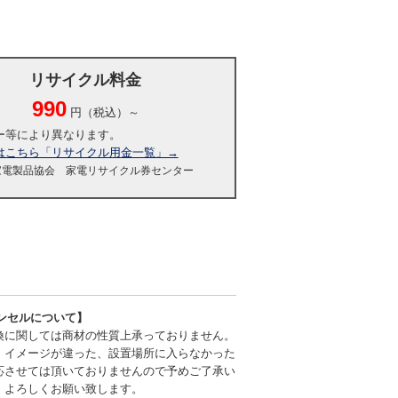
リサイクル料金
990
円（税込）～
ー等により異なります。
はこちら「リサイクル用金一覧」→
家電製品協会 家電リサイクル券センター
ンセルについて】
換に関しては商材の性質上承っておりません。
、イメージが違った、設置場所に入らなかった
応させては頂いておりませんので予めご了承い
、よろしくお願い致します。