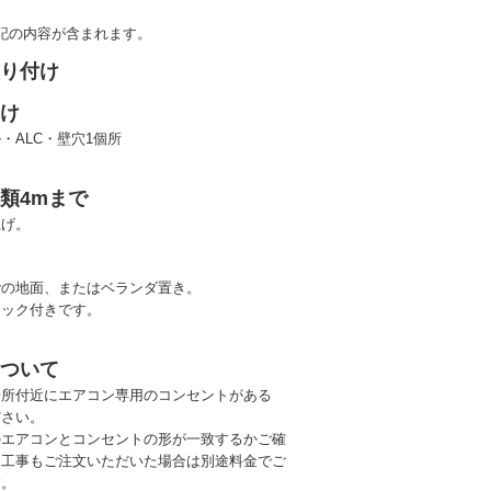
記の内容が含まれます。
取り付け
あけ
・ALC・壁穴1個所
類4mまで
上げ。
置
階の地面、またはベランダ置き。
ロック付きです。
について
場所付近にエアコン専用のコンセントがある
ださい。
のエアコンとコンセントの形が一致するかご確
（工事もご注文いただいた場合は別途料金でご
す。