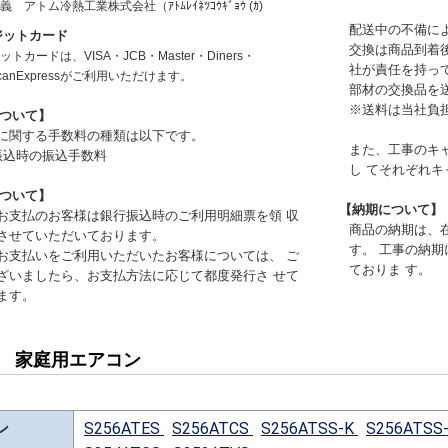
名義
アトム冷熱工業株式会社（ｱﾄﾑﾚｲﾈﾂｺｳｷﾞｮｳ (ｶ)
配送中の不備に
ジットカード
交換は商品到着
トカードは、VISA・JCB・Master・Diners・
社が責任を持っ
icanExpressがご利用いただけます。
部材の交換品を
※送料は当社負
ついて】
に関する手数料の種類は以下です。
また、工事のキ
振込時の振込手数料
し てそれぞれ
ついて】
【納期について】
お支払のお客様は銀行振込時のご利用明細票を領 収
商品の納期は、
させていただいております。
す。 工事の納
お支払いをご利用いただいたお客様については、 ご
ておりま す。
ざいましたら、お支払方法に応じて都度発行さ せて
ます。
用 家庭用エアコン
ン
S256ATES
S256ATCS
S256ATSS-K
S256ATSS