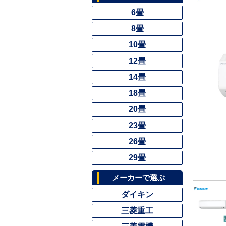
6畳
8畳
10畳
12畳
14畳
18畳
20畳
23畳
26畳
29畳
メーカーで選ぶ
ダイキン
三菱重工