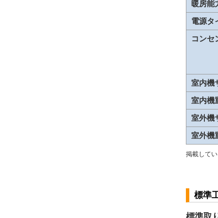
暖房能
電源タ
コンセ
室内機
室内機
室外機
室外機
掲載してい
標準
標準取