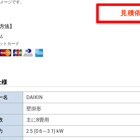
メージです。
見積
方法】
込
ットカード
仕様
ー名
DAIKIN
壁掛形
数
主に8畳用
力
2.5 (0.6～3.1) kW