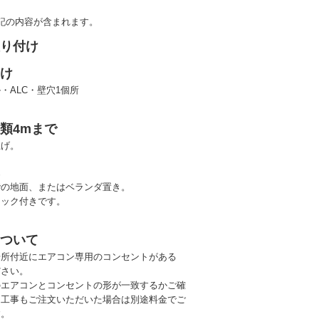
記の内容が含まれます。
取り付け
あけ
・ALC・壁穴1個所
類4mまで
上げ。
置
階の地面、またはベランダ置き。
ロック付きです。
について
場所付近にエアコン専用のコンセントがある
ださい。
のエアコンとコンセントの形が一致するかご確
（工事もご注文いただいた場合は別途料金でご
す。