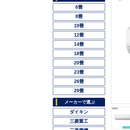
6畳
8畳
10畳
12畳
14畳
18畳
20畳
23畳
26畳
29畳
メーカーで選ぶ
ダイキン
三菱重工