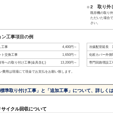
2 取り外
※
既存機の取り
ただいた場合
さい。
ョン工事項目の例
し工事
4,400円～
冷媒配管延長 
ント交換工事
1,650円～
化粧カバー外側
根等への取り付け工事(金具含む)
13,200円～
専門回路増設工
ン費用は現場にて現金でお支払をお願い致します。
標準取り付け工事」と「追加工事」について、詳しく
リサイクル回収について