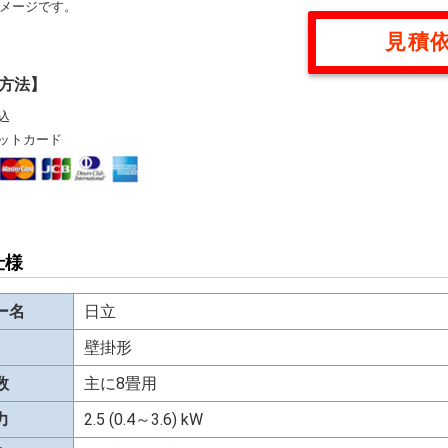
メージです。
見積
方法】
込
ットカード
仕様
ー名
日立
壁掛形
数
主に8畳用
力
2.5 (0.4～3.6) kW