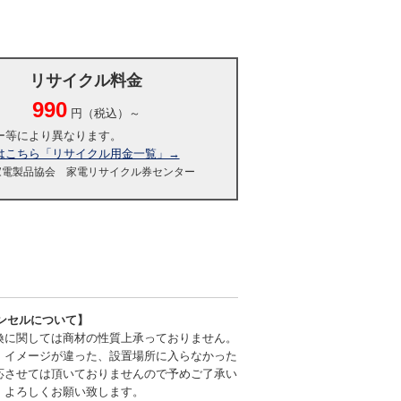
リサイクル料金
990
円（税込）～
ー等により異なります。
はこちら「リサイクル用金一覧」→
家電製品協会 家電リサイクル券センター
ンセルについて】
換に関しては商材の性質上承っておりません。
、イメージが違った、設置場所に入らなかった
応させては頂いておりませんので予めご了承い
、よろしくお願い致します。