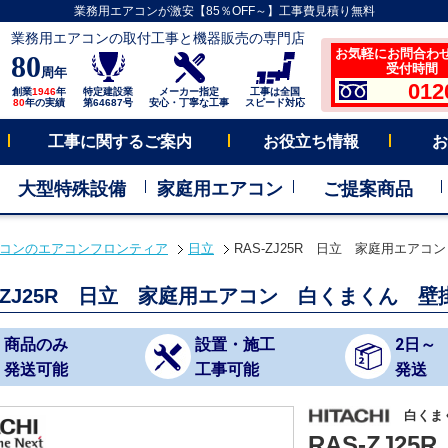
業務用エアコンが激安【85％OFF～】工事費見積り無料
業務用エアコンの取付工事と機器販売の専門店
お気軽にお問合わ
80
受付時間 平
周年
012
創業
1946
年
特定建設業
メーカー指定
工事は全国
80
年の実績
第64687号
安心・丁寧な工事
スピード対応
工事に関するご案内
お役立ち情報
お
大型特殊設備
家庭用エアコン
ご提案商品
コンのエアコンフロンティア
日立
RAS-ZJ25R 日立 家庭用エアコ
S-ZJ25R 日立 家庭用エアコン 白くまくん 壁
商品のみ
設置・施工
2日～
発送可能
工事可能
発送
白くま
RAS-ZJ25R