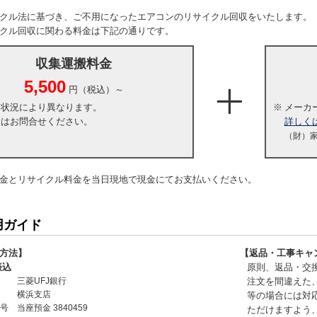
クル法に基づき、ご不用になったエアコンのリサイクル回収をいたします。
クル回収に関わる料金は下記の通りです。
収集運搬料金
5,500
円（税込）～
・状況により異なります。
※
メーカ
くはお問合せください。
詳しく
（財）
金とリサイクル料金を当日現地で現金にてお支払いください。
用ガイド
方法】
【返品・工事キャ
振込
原則、返品・交
三菱UFJ銀行
注文を間違えた
横浜支店
等の場合には対
号
当座預金 3840459
ただけますよう