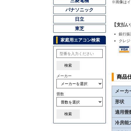
三菱電機
※画像はイ
パナソニック
日立
【支払い
東芝
銀行振
家庭用エアコン検索
クレジ
検索
メーカー
商品
メーカ
畳数
形状
適用畳
検索
冷房能