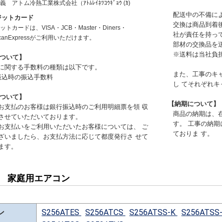
名義
アトム冷熱工業株式会社（ｱﾄﾑﾚｲﾈﾂｺｳｷﾞｮｳ (ｶ)
配送中の不備に
ジットカード
交換は商品到着
トカードは、VISA・JCB・Master・Diners・
社が責任を持っ
icanExpressがご利用いただけます。
部材の交換品を
※送料は当社負
ついて】
に関する手数料の種類は以下です。
また、工事のキ
振込時の振込手数料
し てそれぞれ
ついて】
【納期について】
お支払のお客様は銀行振込時のご利用明細票を領 収
商品の納期は、
させていただいております。
す。 工事の納
お支払いをご利用いただいたお客様については、 ご
ておりま す。
ざいましたら、お支払方法に応じて都度発行さ せて
ます。
用 家庭用エアコン
ン
S256ATES
S256ATCS
S256ATSS-K
S256ATSS