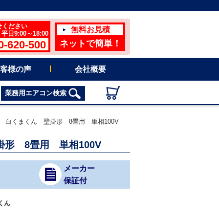
せください
無料お見積
日9:00～18:00
0-620-500
ネットで簡単！
客様の声
会社概要
業務用エアコン検索
ン 白くまくん 壁掛形 8畳用 単相100V
掛形 8畳用 単相100V
メーカー
保証付
くん