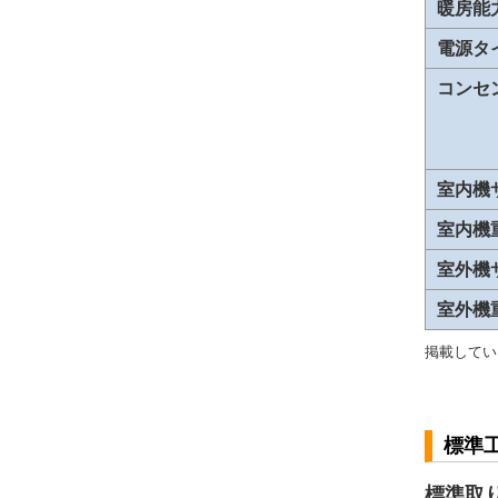
暖房能
電源タ
コンセ
室内機
室内機
室外機
室外機
掲載してい
標準
標準取