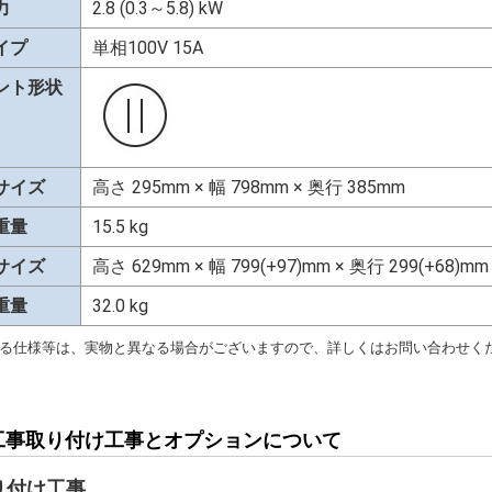
力
2.8 (0.3～5.8) kW
イプ
単相100V 15A
ント形状
サイズ
高さ 295mm × 幅 798mm × 奥行 385mm
重量
15.5 kg
サイズ
高さ 629mm × 幅 799(+97)mm × 奥行 299(+68)mm
重量
32.0 kg
る仕様等は、実物と異なる場合がございますので、詳しくはお問い合わせく
工事取り付け工事とオプションについて
り付け工事