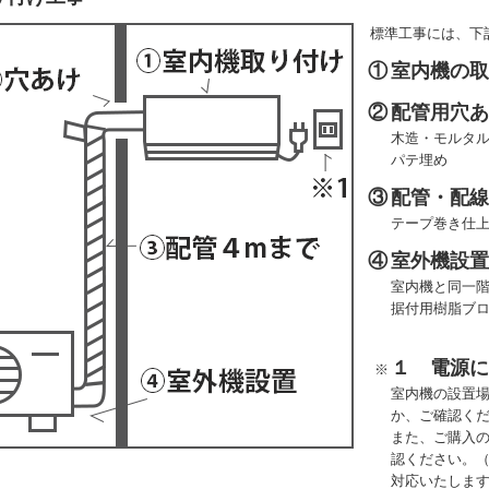
標準工事には、下
①
室内機の
②
配管用穴
木造・モルタル
パテ埋め
③
配管・配線
テープ巻き仕
④
室外機設
室内機と同一
据付用樹脂ブ
１ 電源
※
室内機の設置
か、ご確認く
また、ご購入
認ください。
対応いたしま