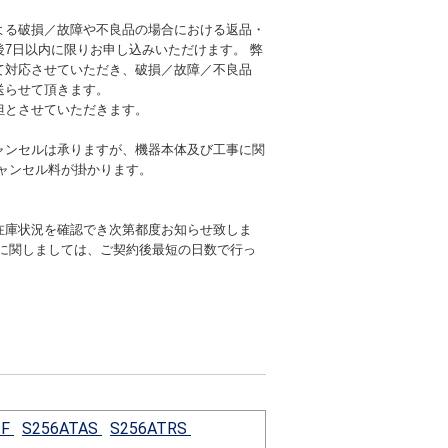
よる破損／故障や不良品の場合における返品・
後7日以内に限りお申し込みいただけます。 弊
て対応させていただき、破損／故障／不良品
送らせて頂きます。
担とさせていただきます。
ャンセルは承りますが、機器本体及び工事に関
キャンセル料が掛かります。
在庫状況を確認でき次第都度お知らせ致しま
期に関しましては、ご契約後最短の日数で行っ
-F
S256ATAS
S256ATRS