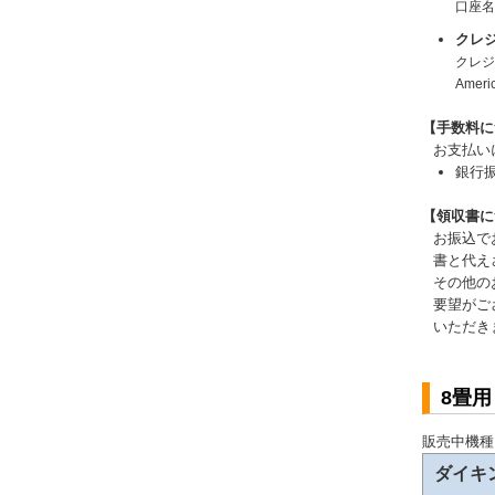
口座
クレ
クレジッ
Amer
【手数料に
お支払い
銀行
【領収書に
お振込で
書と代え
その他の
要望がご
いただき
8畳
販売中機種
ダイキ