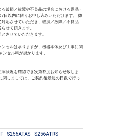
よる破損／故障や不良品の場合における返品・
後7日以内に限りお申し込みいただけます。 弊
て対応させていただき、破損／故障／不良品
送らせて頂きます。
担とさせていただきます。
ャンセルは承りますが、機器本体及び工事に関
キャンセル料が掛かります。
在庫状況を確認でき次第都度お知らせ致しま
期に関しましては、ご契約後最短の日数で行っ
-F
S256ATAS
S256ATRS