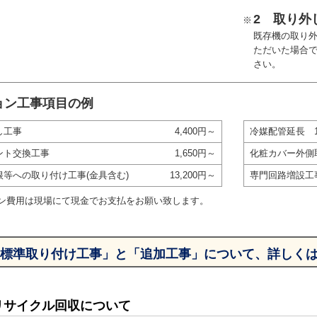
2 取り外
※
既存機の取り
ただいた場合
さい。
ョン工事項目の例
し工事
4,400円～
冷媒配管延長 
ント交換工事
1,650円～
化粧カバー外側
根等への取り付け工事(金具含む)
13,200円～
専門回路増設工
ン費用は現場にて現金でお支払をお願い致します。
標準取り付け工事」と「追加工事」について、詳しく
リサイクル回収について