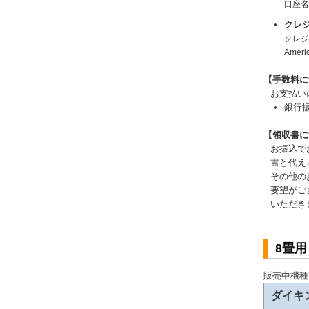
口座
クレ
クレジッ
Amer
【手数料に
お支払い
銀行
【領収書に
お振込で
書と代え
その他の
要望がご
いただき
8畳
販売中機種
ダイキ