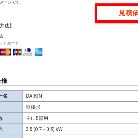
メージです。
見積
方法】
込
ットカード
仕様
ー名
DAIKIN
壁掛形
数
主に8畳用
力
2.5 (0.7～3.5) kW