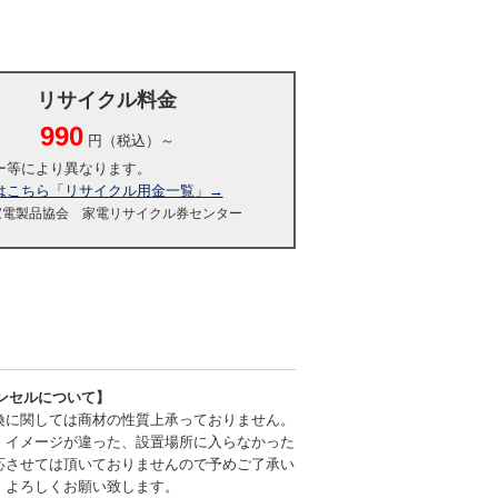
リサイクル料金
990
円（税込）～
ー等により異なります。
はこちら「リサイクル用金一覧」→
家電製品協会 家電リサイクル券センター
ンセルについて】
換に関しては商材の性質上承っておりません。
、イメージが違った、設置場所に入らなかった
応させては頂いておりませんので予めご了承い
、よろしくお願い致します。