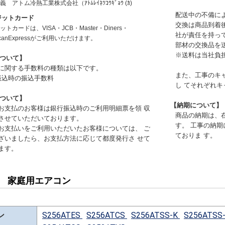
名義
アトム冷熱工業株式会社（ｱﾄﾑﾚｲﾈﾂｺｳｷﾞｮｳ (ｶ)
配送中の不備に
ジットカード
交換は商品到着
トカードは、VISA・JCB・Master・Diners・
社が責任を持っ
icanExpressがご利用いただけます。
部材の交換品を
※送料は当社負
ついて】
に関する手数料の種類は以下です。
また、工事のキ
振込時の振込手数料
し てそれぞれ
ついて】
【納期について】
お支払のお客様は銀行振込時のご利用明細票を領 収
商品の納期は、
させていただいております。
す。 工事の納
お支払いをご利用いただいたお客様については、 ご
ておりま す。
ざいましたら、お支払方法に応じて都度発行さ せて
ます。
用 家庭用エアコン
ン
S256ATES
S256ATCS
S256ATSS-K
S256ATSS