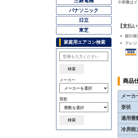
三菱電機
※画像はイ
パナソニック
日立
【支払い
東芝
銀行振
家庭用エアコン検索
クレジ
検索
メーカー
商品
メーカ
畳数
形状
適用畳
検索
冷房能