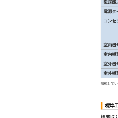
暖房能
電源タ
コンセ
室内機
室内機
室外機
室外機
掲載してい
標準
標準取