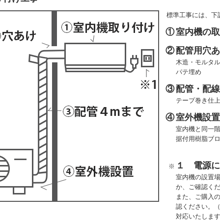
標準工事には、下
①
室内機の
②
配管用穴
木造・モルタル
パテ埋め
③
配管・配線
テープ巻き仕
④
室外機設
室内機と同一
据付用樹脂ブ
１ 電源
※
室内機の設置
か、ご確認く
また、ご購入
認ください。
対応いたしま