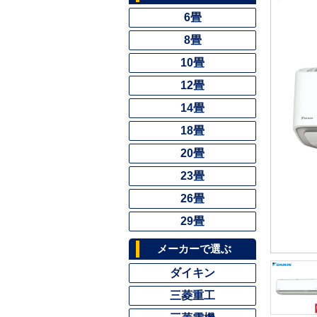
6畳
8畳
10畳
12畳
14畳
18畳
20畳
23畳
26畳
29畳
メーカーで選ぶ
ダイキン
三菱重工