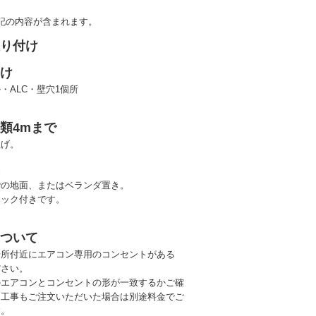
記の内容が含まれます。
取り付け
あけ
・ALC・壁穴1個所
類4mまで
上げ。
置
階の地面、またはベランダ置き。
ロック付きです。
について
場所付近にエアコン専用のコンセントがある
ださい。
のエアコンとコンセントの形が一致するかご確
（工事もご注文いただいた場合は別途料金でご
す。