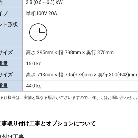
力
2.8 (0.6～6.3) kW
イプ
単相100V 20A
ント形状
サイズ
高さ 295mm × 幅 798mm × 奥行 370mm
重量
16.0 kg
サイズ
高さ 713mm × 幅 795(+78)mm × 奥行 300(+42)mm
重量
44.0 kg
る仕様等は、実物と異なる場合がございますので、詳しくはお問い合わせく
工事取り付け工事とオプションについて
り付け工事