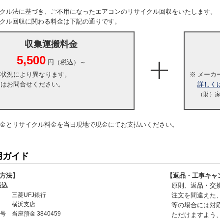
クル法に基づき、ご不用になったエアコンのリサイクル回収をいたします。
クル回収に関わる料金は下記の通りです。
収集運搬料金
5,500
円（税込）～
・状況により異なります。
※
メーカ
くはお問合せください。
詳しく
（財）
金とリサイクル料金を当日現地で現金にてお支払いください。
用ガイド
方法】
【返品・工事キャ
振込
原則、返品・交
三菱UFJ銀行
注文を間違えた
横浜支店
等の場合には対
号
当座預金 3840459
ただけますよう