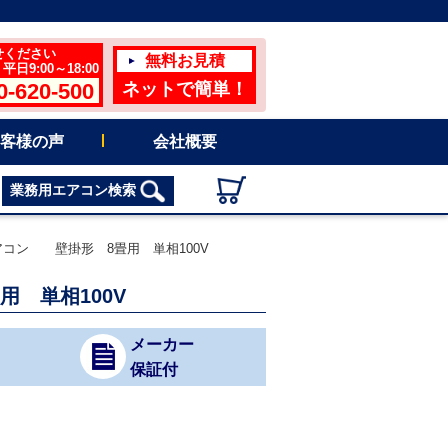
せください
無料お見積
日9:00～18:00
0-620-500
ネットで簡単！
客様の声
会社概要
業務用エアコン検索
用エアコン 壁掛形 8畳用 単相100V
用 単相100V
メーカー
保証付