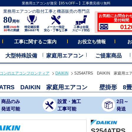
業務用エアコンが激安【85％OFF～】工事費見積り無料
業務用エアコンの取付工事と機器販売の専門店
お気軽にお問合わ
80
受付時間 平
周年
012
創業
1946
年
特定建設業
メーカー指定
工事は全国
80
年の実績
第64687号
安心・丁寧な工事
スピード対応
工事に関するご案内
お役立ち情報
お
大型特殊設備
家庭用エアコン
ご提案商品
コンのエアコンフロンティア
DAIKIN
S254ATRS DAIKIN 家庭
54ATRS DAIKIN 家庭用エアコン 壁掛形 8畳
商品のみ
設置・施工
2日～
発送可能
工事可能
発送
S254ATRS