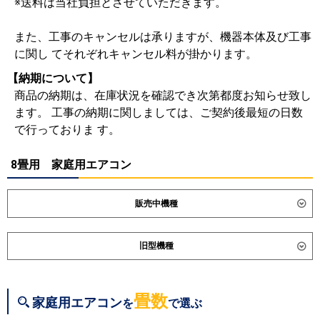
※送料は当社負担とさせていただきます。
また、工事のキャンセルは承りますが、機器本体及び工事
に関し てそれぞれキャンセル料が掛かります。
【納期について】
商品の納期は、在庫状況を確認でき次第都度お知らせ致し
ます。 工事の納期に関しましては、ご契約後最短の日数
で行っておりま す。
8畳用 家庭用エアコン
販売中機種
ダイキン
S256ATES
S256ATCS
旧型機種
S256ATSS-K
S256ATSS-F
S256ATAS
S256ATRS
ダイキン
S255ATES
S255ATCS
S255ATAS
S254ATGS
S253ATVS
S255ATRS
S254ATES
畳数
家庭用エアコン
を
で選ぶ
S254ATCS
S254ATMS
東芝
RAS-2515T
RAS-U251X
RAS-