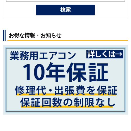
SRK2525T
SRK2525R
SRK2525S
検索
SRK2524T
SRK2524R
SRK2524S
SRK2523T
SRK2523R
SRK2523S
SRK2522T
SRK2522R
SRK2522S
お得な情報・お知らせ
パナソニック
CS-254DFL
CS-254DJ
CS-
254DGX
CS-254DEX
CS-254DHX
CS-252DJ
CS-252DFL
CS-
252DGX
CS-252DEX
CS-251DAX
CS-252DX
CS-252DLX