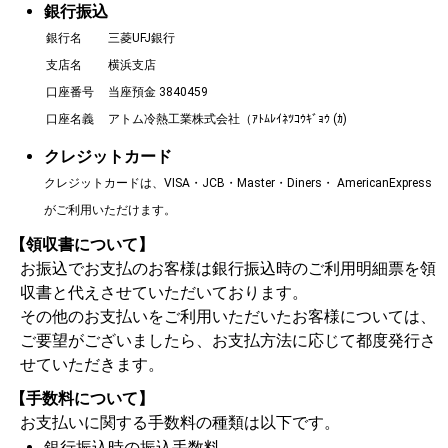
銀行振込
銀行名
三菱UFJ銀行
支店名
横浜支店
口座番号
当座預金 3840459
口座名義
アトム冷熱工業株式会社（ｱﾄﾑﾚｲﾈﾂｺｳｷﾞｮｳ (ｶ)
クレジットカード
クレジットカードは、VISA・JCB・Master・Diners・ AmericanExpress
がご利用いただけます。
【領収書について】
お振込でお支払のお客様は銀行振込時のご利用明細票を領
収書と代えさせていただいております。
その他のお支払いをご利用いただいたお客様については、
ご要望がございましたら、お支払方法に応じて都度発行さ
せていただきます。
【手数料について】
お支払いに関する手数料の種類は以下です。
銀行振込時の振込手数料