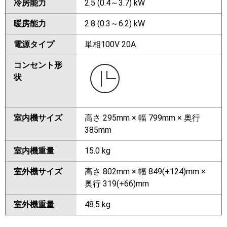
冷房能力
2.5 (0.4～3.7) kW
暖房能力
2.8 (0.3～6.2) kW
電源タイプ
単相100V 20A
コンセント形
状
室内機サイズ
高さ 295mm × 幅 799mm × 奥行
385mm
室内機重量
15.0 kg
室外機サイズ
高さ 802mm × 幅 849(+124)mm ×
奥行 319(+66)mm
室外機重量
48.5 kg