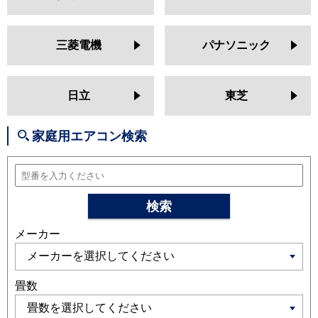
MSZ-AXV2525
MSZ-BXV2525
MSZ-JXV2525
MSZ-ZXV2525
MSZ-GV2524
MSZ-AXV2524
三菱電機
パナソニック
MSZ-BXV2524
MSZ-JXV2524
MSZ-ZXV2524
MSZ-GV2523
MSZ-BXV2523
MSZ-AXV2523
日立
東芝
MSZ-JXV2523
MSZ-ZXV2523
MSZ-GV2522
MSZ-AXV2522
家庭用エアコン検索
MSZ-BXV2522
MSZ-JXV2522
MSZ-ZXV2522
日立
RAS-XJ2525S
RAS-AJ25R
RAS-
MJ25R
RAS-V25R
RAS-ZJ25R
検索
RAS-XJ25R
RAS-AJ25N
RAS-
メーカー
MJ25N
RAS-V25N
RAS-ZJ25N
RAS-XJ25N
RAS-MJ25M
RAS-
AJ25M
RAS-V25M
RAS-ZJ25M
RAS-XJ25M
畳数
三菱重工
SRK2525SK2
SRK2525TWF