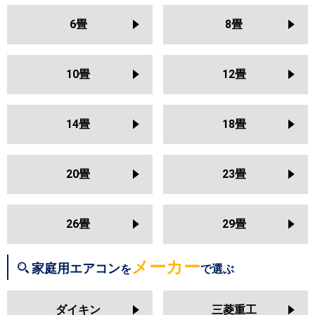
S254ATAS
S254ATRS
S253ATES
U251DX
RAS-U251DZ
RAS-
S253ATCS
S253ATFS
6畳
8畳
U251DR
S253ATSS
S253ATAS
三菱電機
MSZ-KXV2526
MSZ-NXV2526
S253ATMS
S253ATRS
S25ZTES
MSZ-HXV2526
MSZ-GV2526
S25ZTCXS
S25ZTFXS
10畳
12畳
MSZ-AXV2526
MSZ-BXV2526
S25ZTSXS
S25ZTAXS
MSZ-JXV2526
MSZ-ZXV2526
S25ZTVXS
S25ZTMXS
S25ZTRXS
14畳
18畳
日立
RAS-BJ2526S
RAS-AJ2526S
RAS-MJ2526S
RAS-VJ2526S
東芝
RAS-2514T
RAS-N251X
RAS-
RAS-ZJ2526S
RAS-XJ2526S
N251DX
RAS-N251DZ
RAS-
20畳
23畳
RAS-AJ2525S
RAS-MJ2525S
N251DRZ
RAS-N251DRH
RAS-
RAS-VJ2525S
RAS-ZJ2525S
K251X
RAS-2513T
RAS-K251DZ
RAS-K251DX
RAS-K251DRH
26畳
29畳
三菱重工
SRK2526SK2
SRK2526TWF
RAS-2512T
RAS-J251R
RAS-
SRK2526T
SRK2526R
SRK2526S
J251P
RAS-H255DRH
メーカー
家庭用エアコン
を
で選ぶ
三菱電機
MSZ-KXV2525
MSZ-NXV2525
パナソニック
CS-255DJ
CS-255DGX
CS-
MSZ-HXV2525
MSZ-GV2525
ダイキン
三菱重工
255DEX
CS-255DHX
CS-254DLX