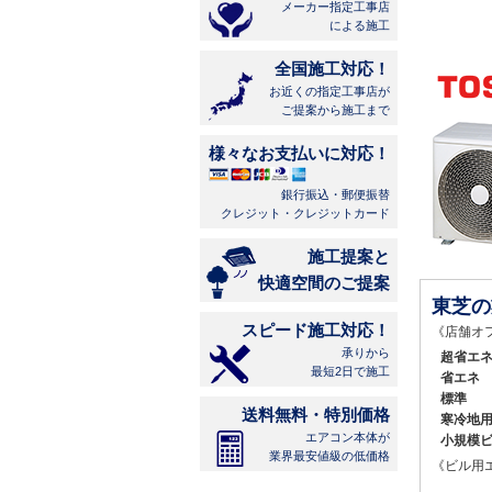
メーカー指定工事店
による施工
全国施工対応！
お近くの指定工事店が
ご提案から施工まで
様々なお支払いに対応！
銀行振込・郵便振替
クレジット・クレジットカード
施工提案と
快適空間のご提案
東芝の
スピード施工対応！
《店舗オ
承りから
超省エ
最短2日で施工
省エネ
標準
送料無料・特別価格
寒冷地
エアコン本体が
小規模
業界最安値級の低価格
《ビル用