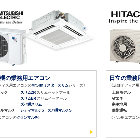
機の業務用エアコン
日立の業務
フィス用エアコンの
Mr.Slimミスタースリム
シリーズ》
《店舗オフィス用
ペック
スリムZR
スリムゼットアール
上位モデル
スリムER
スリムイーアール
省エネ
用
ズバ暖スリム
寒冷地用
ビルマルチ
シティマルチS ズバ暖マルチS
個別運転
エアコンの
グランマルチ
》
《ビル用エアコン