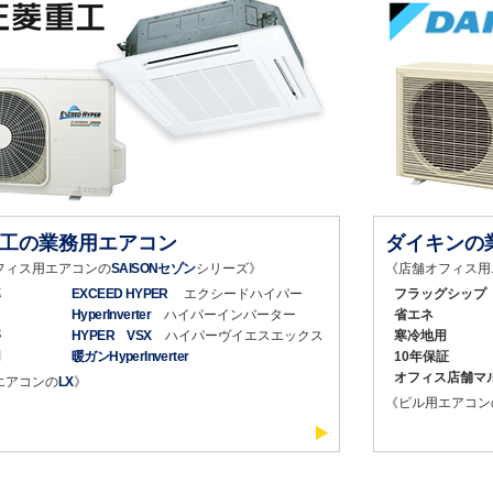
工の業務用エアコン
ダイキンの
フィス用エアコンの
SAISONセゾン
シリーズ》
《店舗オフィス用
率
EXCEED HYPER
エクシードハイパー
フラッグシップ
HyperInverter
ハイパーインバーター
省エネ
停
HYPER VSX
ハイパーヴイエスエックス
寒冷地用
用
暖ガンHyperInverter
10年保証
オフィス店舗マ
エアコンの
LX
》
《ビル用エアコン