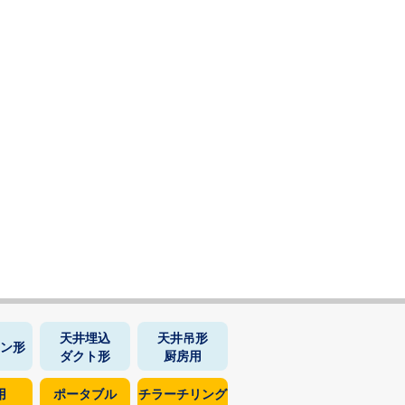
天井埋込
天井吊形
ン形
ダクト形
厨房用
用
ポータブル
チラーチリング