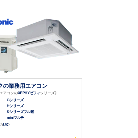
クの業務用エアコン
エアコンの
XEPHYゼフィ
シリーズ》
Gシリーズ
Hシリーズ
Kシリーズフル暖
miniマルチ
の
UX
》