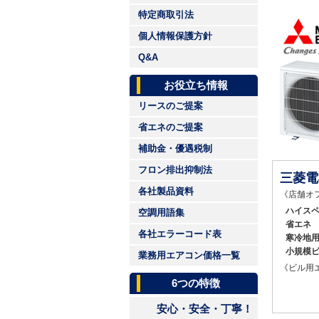
特定商取引法
個人情報保護方針
Q&A
お役立ち情報
リースのご提案
省エネのご提案
補助金・優遇税制
フロン排出抑制法
三菱電
各社製品資料
《店舗オ
ハイス
空調用語集
省エネ
各社エラーコード表
寒冷地
小規模
業務用エアコン価格一覧
《ビル用
6つの特徴
安心・安全・丁寧！