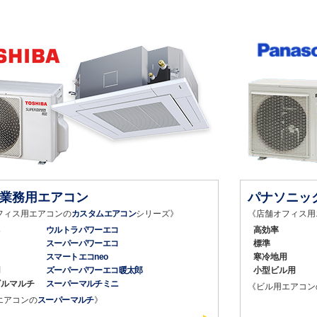
業務用エアコン
パナソニッ
フィス用エアコンの
カスタムエアコン
シリーズ》
《店舗オフィス用
ネ
ウルトラパワーエコ
高効率
スーパーパワーエコ
標準
スマートエコneo
寒冷地用
用
ズーパーパワーエコ暖太郎
小型ビル用
ビルマルチ
スーパーマルチミニ
《ビル用エアコン
エアコンの
スーパーマルチ
》