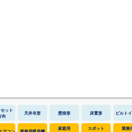
カセット
天井吊形
壁掛形
床置形
ビルトイ
方向
家庭用
スポット
業務
エアコン
業務用暖房機