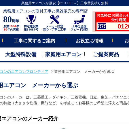
業務用エアコンが激安【85％OFF～】工事費見積り無料
業務用エアコンの取付工事と機器販売の専門店
お気軽にお問合わ
80
受付時間 平
周年
012
創業
1946
年
特定建設業
メーカー指定
工事は全国
80
年の実績
第64687号
安心・丁寧な工事
スピード対応
工事に関するご案内
お役立ち情報
お
大型特殊設備
家庭用エアコン
ご提案商品
コンのエアコンフロンティア
業務用エアコン メーカーから選ぶ
用エアコン メーカーから選ぶ
コンのメーカーは、三菱重工、ダイキン、三菱電機、日立、東芝、パナソニッ
の特徴（大きさや性能、機能など）を考慮してお客様のご希望に添える商品
用エアコンのメーカー紹介