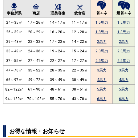
省エネ
超省エネ
事務所系
商店
理美容室
飲食店
24～35㎡
17～26㎡
14～17㎡
11～17㎡
1.5馬力
1.5馬力
26～39㎡
20～29㎡
16～20㎡
12～20㎡
1.8馬力
1.8馬力
29～43㎡
22～32㎡
17～22㎡
14～22㎡
2馬力
2馬力
33～49㎡
24～36㎡
19～24㎡
15～24㎡
2.3馬力
2.3馬力
37～55㎡
27～41㎡
22～27㎡
17～27㎡
2.5馬力
2.5馬力
47～70㎡
35～52㎡
28～35㎡
22～35㎡
3馬力
3馬力
66～97㎡
49～72㎡
39～49㎡
30～49㎡
4馬力
4馬力
82～122㎡
61～90㎡
48～61㎡
38～61㎡
5馬力
5馬力
94～139㎡
70～103㎡
55～70㎡
43～70㎡
6馬力
6馬力
お得な情報・お知らせ