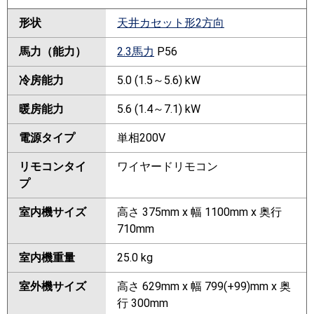
形状
天井カセット形2方向
馬力（能力）
2.3馬力
P56
冷房能力
5.0 (1.5～5.6) kW
暖房能力
5.6 (1.4～7.1) kW
電源タイプ
単相200V
リモコンタイ
ワイヤードリモコン
プ
室内機サイズ
高さ 375mm x 幅 1100mm x 奥行
710mm
室内機重量
25.0 kg
室外機サイズ
高さ 629mm x 幅 799(+99)mm x 奥
行 300mm