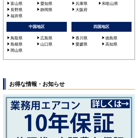
富山県
愛知県
兵庫県
和歌山県
PLZ-ZRMP56SLFR
長野県
静岡県
大阪府
PLZ-ZRMP56LFR
福井県
PLZ-ZRMP56SLF2
中国地区
四国地区
PLZ-ZRMP56LF2
PLZ-ZRMP56SLY
鳥取県
広島県
香川県
徳島県
PLZ-ZRMP56LY
島根県
山口県
愛媛県
高知県
PLZ-ZRMP56SLFY
岡山県
PLZ-ZRMP56LFY
PLZ-ZRMP56SLZ
PLZ-ZRMP56LZ
PLZ-ZRMP56SLFZ
お得な情報・お知らせ
PLZ-ZRMP56LFZ
PLZ-ZRMP56SL3
PLZ-ZRMP56L3
PLZ-ZRMP56SL4
PLZ-ZRMP56L4
PLZ-ZRMP56SLF3
PLZ-ZRMP56LF3