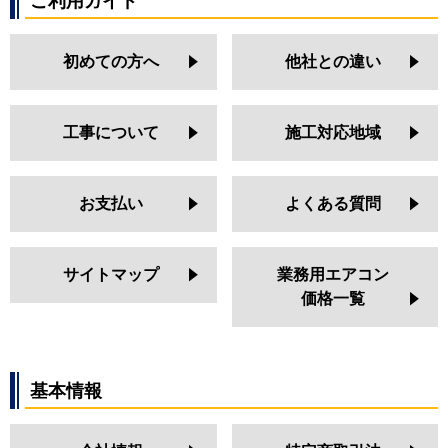
ご利用ガイド
FDTWZ565HKA5SA-rak
FDTWZ565HA5SA-rak
初めての方へ
他社との違い
パナソニック
PA-P56L6SGN
PA-P56L6GN
PA-P56L6SG
工事について
施工対応地域
PA-P56L6G
PA-P56L7SGNA
PA-P56L7GNA
お支払い
よくある質問
PA-P56L7SGA
PA-P56L7GA
PA-P56L7SGNB
サイトマップ
業務用エアコン
PA-P56L7GNB
価格一覧
PA-P56L6SGN1
PA-P56L6GN1
PA-P56L7SGB
PA-P56L7GB
基本情報
PA-P56L6SGA
PA-P56L6GA