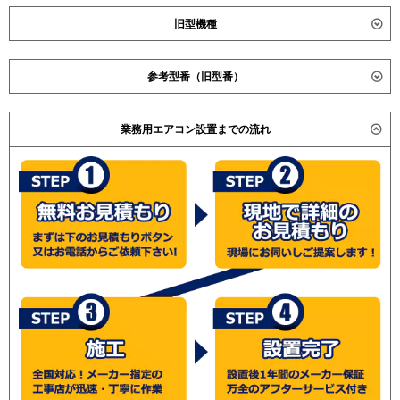
旧型機種
ダイキン
SSRG56BCNV
参考型番（旧型番）
SSRG56BCNT
SSRG56BCV
ダイキン SSRG56BAT / SSRG56BT / SZZG56CBT /
SSRG56BCT
業務用エアコン設置までの流れ
SZZG56CBNT / SZZG56CBV / SZZG56CBNV /
SSRG56CNV
SSRG56AT / SSRG56ANT / SSRG56AV / SSRG56ANV /
SSRG56CNT
日立 RCID-GP56RGH / RCID-AP56RGH / RCID-AP56GH2
SSRG56CV
/ RCID-AP56GHJ2 / 三菱電機 PLZ-ZRMP56LK / PLZ-
SSRG56CT
ZRMP56LH / PLZ-ZRP56SLEE / PLZ-ZRP56LEE / PLZ-
SSRG56BJNV
ZRP56SLE / PLZ-ZRP56LE / ダイキン SZZG56CAT / 日
SSRG56BJNT
立 RCID-AP56GH4 / RCID-AP56GHJ2 / RCID-AP56GH2 /
SSRG56BJV
三菱電機 PLZ-ZRP56SLD / PLZ-ZRP56LD /
SSRG56BJT
(こちらの型番は参考です。メーカーや仕様によって価格
SSRG56BFNV
は異なります。旧型番は在庫切れの可能性がございま
SSRG56BFNT
す。）
SSRG56BFV
SSRG56BFT