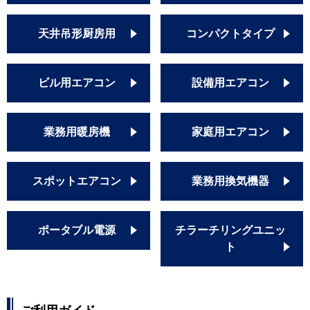
RCID-GP56RGHJ5
RCID-GP56RGH5
天井吊形厨房用
コンパクトタイプ
RCID-GP56RGHJ6
RCID-GP56RGH6
RCID-GP56RGHJ7
ビル用エアコン
設備用エアコン
RCID-GP56RGH7
三菱重工
FDTWZ565HK5S-rakuri-na
FDTWZ565H5S-rakuri-na
業務用暖房機
家庭用エアコン
FDTWZ565HK5S
FDTWZ565H5S
スポットエアコン
業務用換気機器
FDTWZ565HK5S-rak
FDTWZ565H5S-rak
FDTWZ565HK5SA
ポータブル電源
チラーチリングユニッ
FDTWZ565H5SA
ト
FDTWZ565HK5SA-rak
FDTWZ565H5SA-rak
FDTWZ565HKA5SA
FDTWZ565HA5SA