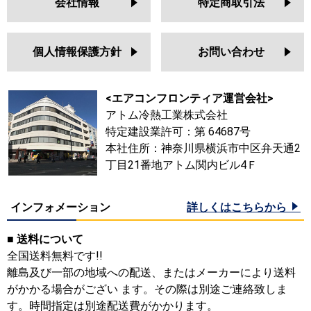
会社情報
特定商取引法
PA-P56L7SGN
PA-P56L7GN
PA-P56L7SG
個人情報保護方針
お問い合わせ
PA-P56L7G
PA-P56L6SGNB
PA-P56L6GNB
<エアコンフロンティア運営会社>
PA-P56L6SGB
アトム冷熱工業株式会社
PA-P56L6GB
特定建設業許可：第 64687号
本社住所：神奈川県横浜市中区弁天通2
丁目21番地アトム関内ビル4Ｆ
インフォメーション
詳しくはこちらから
■ 送料について
全国送料無料です!!
離島及び一部の地域への配送、またはメーカーにより送料
がかかる場合がござい ます。その際は別途ご連絡致しま
す。時間指定は別途配送費がかかります。