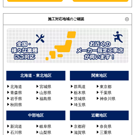
SSRG56BYNV
SSRG56BYNT
SSRG56BYV
施工対応地域のご確認
SSRG56BYT
東芝
RWXA05633JMU
RWXA05633MU
RWXA05633JXU
RWXA05633XU
RWXA05633JMUB
RWXA05633MUB
北海道・東北地区
関東地区
三菱電機
PLZ-ZRMP56SLV
北海道
宮城県
群馬道
東京都
PLZ-ZRMP56LV
青森県
山形県
栃木県
千葉県
PLZ-ZRMP56SLFV
岩手県
福島県
茨城県
神奈川県
PLZ-ZRMP56LFV
秋田県
埼玉県
PLZ-ZRMP56SLR
中部地区
近畿地区
PLZ-ZRMP56LR
PLZ-ZRMP56SL2
新潟道
岐阜県
京都府
奈良県
石川県
山梨県
滋賀県
三重県
PLZ-ZRMP56L2