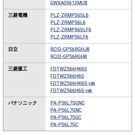
GWXA05613MUB
三菱電機
PLZ-ZRMP56SL6
PLZ-ZRMP56L6
PLZ-ZRMP56SLF6
PLZ-ZRMP56LF6
日立
RCID-GP56RGHJ8
RCID-GP56RGH8
三菱重工
FDTWZ566HK6S
FDTWZ566H6S
FDTWZ566HK6S-rak
FDTWZ566H6S-rak
パナソニック
PA-P56L7SGNC
PA-P56L7GNC
PA-P56L7SGC
PA-P56L7GC