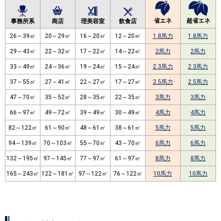
省エネ
超省エネ
事務所系
商店
理美容室
飲食店
26～39㎡
20～29㎡
16～20㎡
12～20㎡
1.8馬力
1.8馬力
29～43㎡
22～32㎡
17～22㎡
14～22㎡
2馬力
2馬力
33～49㎡
24～36㎡
19～24㎡
15～24㎡
2.3馬力
2.3馬力
37～55㎡
27～41㎡
22～27㎡
17～27㎡
2.5馬力
2.5馬力
47～70㎡
35～52㎡
28～35㎡
22～35㎡
3馬力
3馬力
66～97㎡
49～72㎡
39～49㎡
30～49㎡
4馬力
4馬力
82～122㎡
61～90㎡
48～61㎡
38～61㎡
5馬力
5馬力
94～139㎡
70～103㎡
55～70㎡
43～70㎡
6馬力
6馬力
132～195㎡
97～145㎡
77～97㎡
61～97㎡
8馬力
8馬力
165～243㎡
122～181㎡
97～122㎡
76～122㎡
10馬力
10馬力