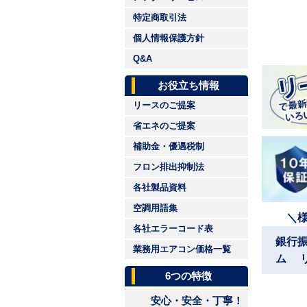
特定商取引法
個人情報保護方針
Q&A
お役立ち情報
リースのご提案
省エネのご提案
補助金・優遇税制
フロン排出抑制法
各社製品資料
空調用語集
＼
各社エラーコード表
銀行
業務用エアコン価格一覧
ム 
6つの特徴
安心・安全・丁寧！