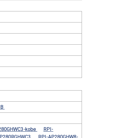
UB
280GHWC3-kobe
RPI-
GP280RGHWC3
RPI-AP280GHW8-