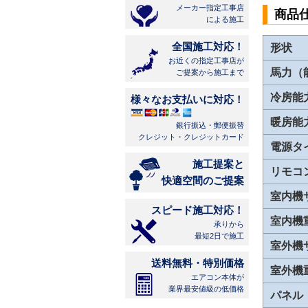
メーカー指定工事店
商品
による施工
全国施工対応！
形状
お近くの指定工事店が
馬力（
ご提案から施工まで
冷房能
様々なお支払いに対応！
暖房能
銀行振込・郵便振替
クレジット・クレジットカード
電源タ
施工提案と
リモコ
快適空間のご提案
室内機
スピード施工対応！
室内機
承りから
最短2日で施工
室外機
送料無料・特別価格
室外機
エアコン本体が
業界最安値級の低価格
パネル