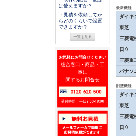
は使えますか？
最新機種
・見積を依頼してか
ダイキ
らどのくらいで設置
できますか？
東芝
一覧を見る
三菱電
日立
お気軽にお問合せください
三菱重
総合窓口・商品・工
パナソ
事に
関するお問合せ
旧型機種
0120-620-500
ダイキ
受付時間 平日9:00-18:00
東芝
三菱電
日立