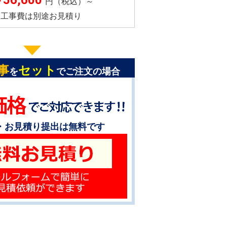
756,600
円（税込）～
※工事費は別途お見積り
事
セット
を
でご注文の場合
・お見積り提出は無料です