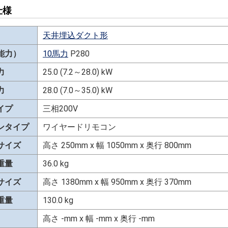
仕様
天井埋込ダクト形
能力）
10馬力
P280
力
25.0 (7.2～28.0) kW
力
28.0 (7.0～35.0) kW
イプ
三相200V
ンタイプ
ワイヤードリモコン
サイズ
高さ 250mm x 幅 1050mm x 奥行 800mm
重量
36.0 kg
サイズ
高さ 1380mm x 幅 950mm x 奥行 370mm
重量
130.0 kg
高さ -mm x 幅 -mm x 奥行 -mm