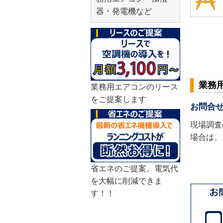
器・発電機など
業務
業務用エアコンのリース
をご提案します
お問合
現場調査
場合は、
省エネのご提案。電気代
を大幅に削減できま
す！！