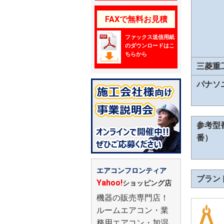
FAXで無料お見積
ファックス送信用紙
のダウンロードはこ
ちらから
三菱重
パナソ
参考型
番）
エアコンフロンティア
ブラン
Yahoo!
ショッピング店
機器の販売専門店！
ルームエアコン・業
務用エアコン・加湿