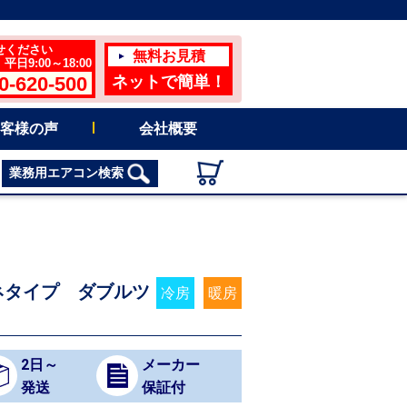
せください
無料お見積
日9:00～18:00
0-620-500
ネットで簡単！
客様の声
会社概要
業務用エアコン検索
ネタイプ ダブルツ
冷房
暖房
2日～
メーカー
発送
保証付