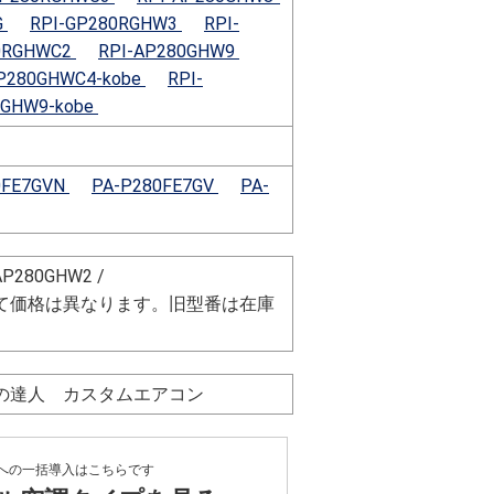
G
RPI-GP280RGHW3
RPI-
0RGHWC2
RPI-AP280GHW9
AP280GHWC4-kobe
RPI-
0GHW9-kobe
0FE7GVN
PA-P280FE7GV
PA-
AP280GHW2 /
て価格は異なります。旧型番は在庫
ネの達人 カスタムエアコン
への一括導入はこちらです