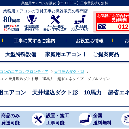
業務用エアコンが激安【85％OFF～】工事費見積り無料
業務用エアコンの取付工事と機器販売の専門店
お気軽にお問合わ
80
受付時間 平
周年
012
創業
1946
年
特定建設業
メーカー指定
工事は全国
80
年の実績
第64687号
安心・丁寧な工事
スピード対応
工事に関するご案内
お役立ち情報
お
大型特殊設備
家庭用エアコン
ご提案商品
コンのエアコンフロンティア
天井埋込ダクト型
コン 天井埋込ダクト形 10馬力 超省エネタイプ ダブルツイン
用エアコン 天井埋込ダクト形 10馬力 超省エ
商品のみ
設置・施工
全国
発送可能
工事可能
送料無料