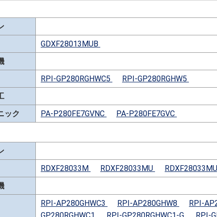
ン
GDXF28013MUB
機
RPI-GP280RGHWC5
RPI-GP280RGHW5
工
ニック
PA-P280FE7GVNC
PA-P280FE7GVC
ン
RDXF28033M
RDXF28033MU
RDXF28033M
機
RPI-AP280GHWC3
RPI-AP280GHW8
RPI-AP
GP280RGHWC1
RPI-GP280RGHWC1-G
RPI-