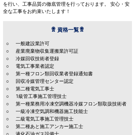
を行い、工事品質の徹底管理を行っております。 安心・安
全な工事をお約束いたします！
資格一覧
○
一般建設業許可
○
産業廃棄物収集運搬業許可証
○
冷媒回収技術者登録
○
電気工事業者認定
○
第一種フロン類回収業者登録通知書
○
回収冷媒管理センター認定
○
第二種電気工事士
○
1級管工事施工管理技士
○
第一種業務用冷凍空調機器冷媒フロン類取扱技術者
○
一級冷凍空気調和機器施工技能士
○
二級電気工事施工管理技士
○
第二種あと施工アンカー施工士
○
液化石油ガス設備士