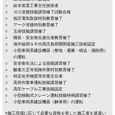
○
給水装置工事主任技術者
○
ガス溶接技能講習修了試験合格
○
低圧電気取扱特別教育修了
○
アーク溶接特別教育修了
○
玉掛技能講習修了
○
職長・安全衛生責任者教育修了
○
地中線用ＧＲ付高圧負荷開閉器施工技術認定
○
小型車両系建設機器（整地・運搬・積込・掘削用）
の運転
○
安全衛生法による技能講習修了
○
酸素欠乏等危険作業特別教育修了
○
特定化学物質等作業主任者
○
高所作業車運転技能講習修了
○
高圧ケーブル工事技能認定
○
小型移動式クレーン運転技能特例講習修了
○
小型車両系建設機器（解体用）の運転
※施工現場に応じて必要な資格を有した施工者を派遣い