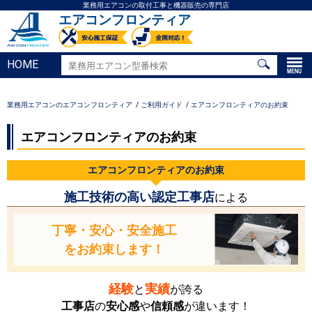
業務用エアコンの取付工事と機器販売の専門店
エアコンフロンティア
HOME
業務用エアコンのエアコンフロンティア
ご利用ガイド
エアコンフロンティアのお約束
エアコンフロンティアのお約束
エアコンフロンティアのお約束
施工技術の高い認定工事店
による
丁寧・安心・安全施工
をお約束します！
経験
実績
と
が誇る
工事店
の
安心感
や
信頼感
が違います！