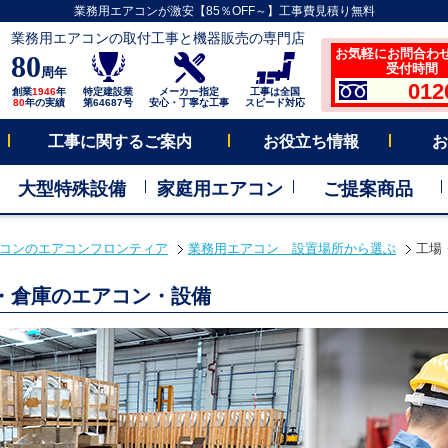
業務用エアコンが激安【85％OFF～】工事費見積り無料
業務用エアコンの取付工事と機器販売の専門店
お気軽にお問合わ
80
受付時間 平
周年
012
創業
1946
年
特定建設業
メーカー指定
工事は全国
80
年の実績
第64687号
安心・丁寧な工事
スピード対応
工事に関するご案内
お役立ち情報
お
大型特殊設備
家庭用エアコン
ご提案商品
コンのエアコンフロンティア
業務用エアコン 設置場所から選ぶ
工場
・倉庫のエアコン・設備