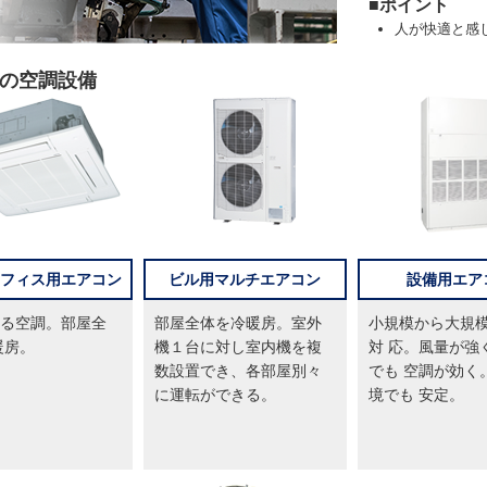
■ポイント
人が快適と感
用の空調設備
フィス用エアコン
ビル用マルチエアコン
設備用エア
る空調。部屋全
部屋全体を冷暖房。室外
小規模から大規
暖房。
機１台に対し室内機を複
対 応。風量が強
数設置でき、各部屋別々
でも 空調が効く
に運転ができる。
境でも 安定。