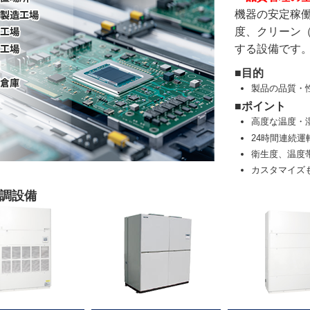
機器の安定稼
度、クリーン
する設備です
■目的
製品の品質・
■ポイント
高度な温度・
24時間連続
衛生度、温度
カスタマイズ
空調設備