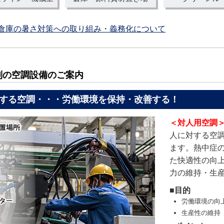
・倉庫の暑さ対策への取り組み・義務化について
別の空調設備のご案内
する空調・・・労働環境を保持・改善する！
＜対人用空調
人に対する空
ます。熱中症
た快適性の向
力の維持・生
■目的
労働環境の向
生産性の維持