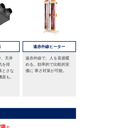
器
遠赤外線ヒーター
や、天井
遠赤外線で、人を直接暖
気を排
める。効率的で比較的安
落とさな
価に 寒さ対策が可能。
機器も。
空調＞