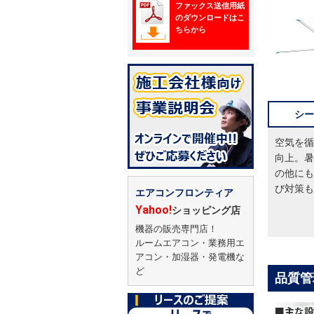
ファックス送信用紙
のダウンロードはこ
ちらから
シー
空気を循
向上。暑
の他にも
び対策も
エアコンフロンティア
Yahoo!
ショッピング店
機器の販売専門店！
ルームエアコン・業務用エ
アコン・加湿器・発電機な
ど
品質管