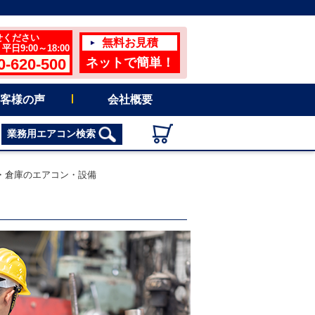
せください
無料お見積
日9:00～18:00
0-620-500
ネットで簡単！
客様の声
会社概要
業務用エアコン検索
・倉庫のエアコン・設備