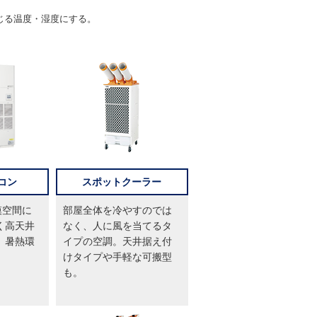
じる温度・湿度にする。
コン
スポットクーラー
模空間に
部屋全体を冷やすのでは
く高天井
なく、人に風を当てるタ
。暑熱環
イプの空調。天井据え付
けタイプや手軽な可搬型
も。