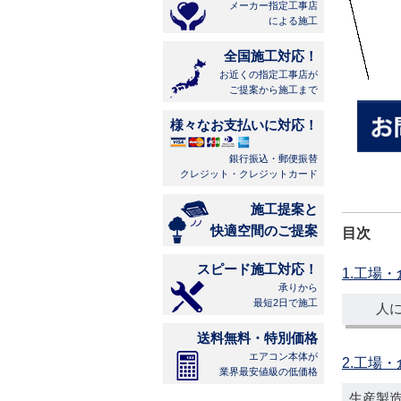
メーカー指定工事店
による施工
全国施工対応！
お近くの指定工事店が
ご提案から施工まで
様々なお支払いに対応！
銀行振込・郵便振替
クレジット・クレジットカード
施工提案と
快適空間のご提案
目次
スピード施工対応！
1.工場
承りから
最短2日で施工
人
送料無料・特別価格
エアコン本体が
2.工場
業界最安値級の低価格
生産製