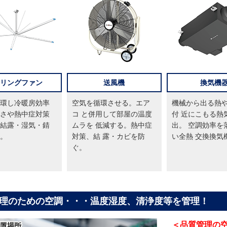
リングファン
送風機
換気機
環し冷暖房効率
空気を循環させる。エア
機械から出る熱
さや熱中症対策
コ と併用して部屋の温度
付 近にこもる熱
結露・湿気・錆
ムラを 低減する。熱中症
出。 空調効率を
。
対策、結 露・カビを防
い全熱 交換換気
ぐ。
理のための空調・・・温度湿度、清浄度等を管理！
＜品質管理の