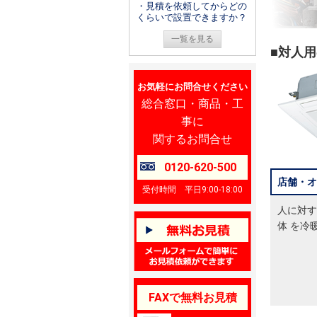
・見積を依頼してからどの
くらいで設置できますか？
一覧を見る
■対人
お気軽にお問合せください
総合窓口・商品・工
事に
関するお問合せ
0120-620-500
店舗・オ
受付時間 平日9:00-18:00
人に対す
体 を冷
FAXで無料お見積