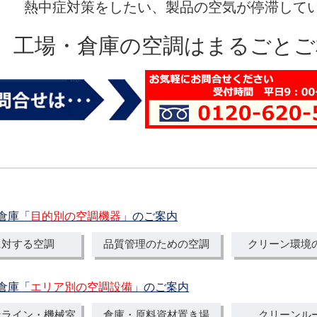
熱中症対策をしたい、製品の空気が停滞して
工場・倉庫の空調はまるごとご
・倉庫「
目的別の空調機器
」のご案内
に対する空調
品質管理のための空調
クリーン環境
・倉庫「
エリア別の空調設備
」のご案内
造ライン・機械室
倉庫・原料資材置き場
クリーンル