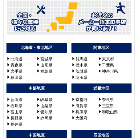
PEZ-ZRMP56SD5
PEZ-ZRMP56D5
日立
RPI-GP56RGHJC2
RPI-GP56RGHC2
RPI-AP56GHJC7
RPI-AP56GHC7
北海道・東北地区
関東地区
RPI-GP56RGHJ2
北海道
宮城県
群馬道
東京都
RPI-GP56RGH2
青森県
山形県
栃木県
千葉県
RPI-AP56GHJ7
岩手県
福島県
茨城県
神奈川県
RPI-AP56GH7
秋田県
埼玉県
RPI-GP56RGHJC3
中部地区
近畿地区
RPI-GP56RGHC3
RPI-AP56GHJC8
新潟道
岐阜県
京都府
奈良県
RPI-AP56GHC8
石川県
山梨県
滋賀県
三重県
RPI-GP56RGHJ3
富山県
愛知県
兵庫県
和歌山県
長野県
静岡県
大阪府
RPI-GP56RGH3
福井県
RPI-AP56GHJ8
RPI-AP56GH8
中国地区
四国地区