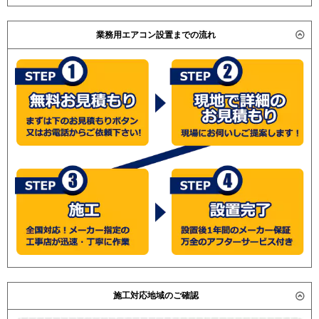
東芝
RDXA05633JMU
日立 RPI-GP56RGHC / RPI-AP56GH2 / 三菱電機 PEZ-
RDXA05633MU
業務用エアコン設置までの流れ
ZRMP56DK / PEZ-ZRP56SDD / PEZ-ZRP56DD / PEZ-
RDXA05633JMUB
ZRP56SDE / PEZ-ZRP56DE /
RDXA05633MUB
(こちらの型番は参考です。メーカーや仕様によって価格
三菱電機
PEZ-ZRMP56SDV
は異なります。旧型番は在庫切れの可能性がございま
PEZ-ZRMP56DV
す。）
PEZ-ZRMP56SDR
PEZ-ZRMP56DR
PEZ-ZRMP56SD2
PEZ-ZRMP56D2
PEZ-ZRMP56SDY
PEZ-ZRMP56DY
PEZ-ZRMP56SDZ
PEZ-ZRMP56DZ
PEZ-ZRMP56SD3
PEZ-ZRMP56D3
PEZ-ZRMP56SD4
施工対応地域のご確認
PEZ-ZRMP56D4