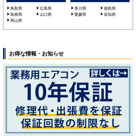
RPI-GP56RGHJC5
鳥取県
広島県
香川県
徳島県
RPI-GP56RGHC5
島根県
山口県
愛媛県
高知県
RPI-GP56RGHJ5
岡山県
RPI-GP56RGH5
RPI-GP56RGHJC4
RPI-GP56RGHC4
RPI-GP56RGHJ4
お得な情報・お知らせ
RPI-GP56RGH4
RPI-GP56RGHJC6
RPI-GP56RGHC6
RPI-GP56RGHJC7
RPI-GP56RGHC7
RPI-GP56RGHJ6
RPI-GP56RGH6
RPI-GP56RGHJ7
RPI-GP56RGH7
RPI-GP56RGHJC8
RPI-GP56RGHC8
RPI-GP56RGHJ8