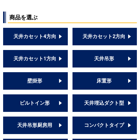
RPI-GP56RGH8
商品を選ぶ
三菱重工
FDUZ565HK5S
FDUZ565H5S
FDUZ565HK5SA
天井カセット4方向
天井カセット2方向
FDUZ565H5SA
FDUZ565HKA5SA
FDUZ565HA5SA
天井カセット1方向
天井吊形
パナソニック
PA-P56FE7SGN
PA-P56FE7GN
壁掛形
床置形
PA-P56FE7SG
PA-P56FE7G
PA-P56FE7SGNB
ビルトイン形
天井埋込ダクト型
PA-P56FE7GNB
PA-P56FE7SGB
PA-P56FE7GB
天井吊形厨房用
コンパクトタイプ
PA-P56FE6SGN
PA-P56FE6GN