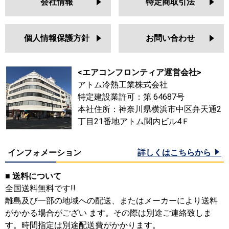
会社情報
特定商取引法
個人情報保護方針
お問い合わせ
<エアコンフロンティア運営会社>
アトム冷熱工業株式会社
特定建設業許可：第 64687号
本社住所：神奈川県横浜市中区弁天通2
丁目21番地アトム関内ビル4Ｆ
インフォメーション
詳しくはこちらから
■ 送料について
全国送料無料です!!
離島及び一部の地域への配送、またはメーカーにより送料
がかかる場合がござい ます。その際は別途ご連絡致しま
す。時間指定は別途配送費がかかります。