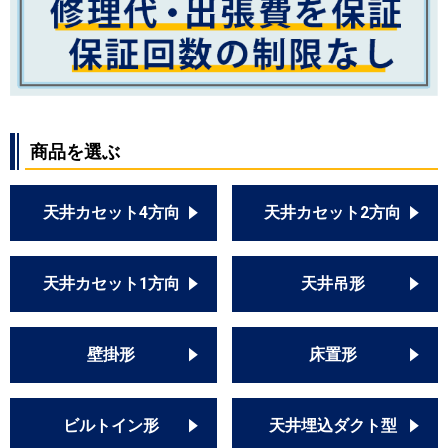
RPI-GP56RSH9
RPI-GP56RSHJC11
RPI-GP56RSHC11
RPI-GP56RSHJ11
RPI-GP56RSH11
商品を選ぶ
三菱重工
FDUV565HK5S
FDUV565H5S
FDUV565HK5SA
天井カセット4方向
天井カセット2方向
FDUV565H5SA
FDUV565HKA5SA
FDUV565HA5SA
天井カセット1方向
天井吊形
パナソニック
PA-P56FE6SHN
PA-P56FE6HN
壁掛形
床置形
PA-P56FE6SH
PA-P56FE6H
PA-P56FE7SHN
ビルトイン形
天井埋込ダクト型
PA-P56FE7HN