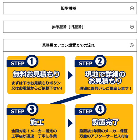
旧型機種
ダイキン
参考型番（旧型番）
東芝
ADSA05657JM
三菱重工 FDUVP564HAG4AG / FDUVP564HAG4AG /
ADSA05657M
業務用エアコン設置までの流れ
FDUVP564HKAG4AG / 日立 RPI-GP56RSHC / RPI-
RDSA05633JM
AP56SHC2 / RPI-AP56SH2 / RPI-AP56GHC2 / 三菱電機
RDSA05633M
PEZ-ERMP56DK / PEZ-ERP56SDE / PEZ-ERP56DE / 東
RDSA05633JMU
芝 ADSA05656A / ADSA05656A /ADSA05655JA4 /
RDSA05633MU
ADSA05655A4 / ADSA05655JM4 / ADSA05655M4 /
RDSA05633JMUB
ADSA05655JA1 / ADSA05655A1 / ADSA05655JM1 /
RDSA05633MUB
ADSA05655M1 /
三菱電機
PEZ-ERMP56SDV
PEZ-ERMP56DV
三菱重工 FDUVP564H4 / FDUVP564HK4 / 三菱電機
PEZ-ERMP56SDY
PEZ-ERP56SDD / PEZ-ERP56DD / 東芝 ADSA05655JA1
PEZ-ERMP56DY
/ ADSA05655A1 / ADSA05655JM1 / ADSA05655M1 /
PEZ-ERMP56SDZ
(こちらの型番は参考です。メーカーや仕様によって価格
PEZ-ERMP56DZ
は異なります。旧型番は在庫切れの可能性がございま