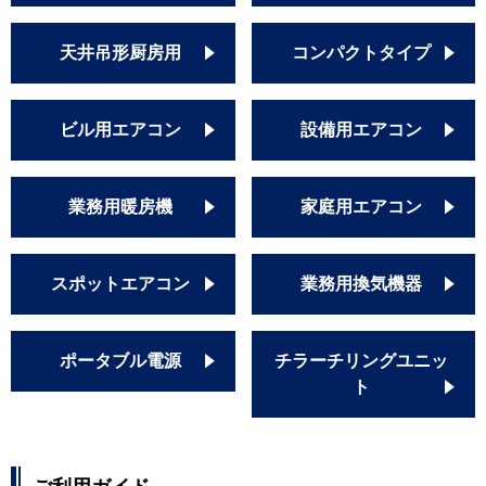
PA-P56FE7SH
PA-P56FE7H
天井吊形厨房用
コンパクトタイプ
PA-P56FE6SHNB
PA-P56FE6HNB
PA-P56FE7SHNB
ビル用エアコン
設備用エアコン
PA-P56FE7HNB
PA-P56FE6SHB
PA-P56FE6HB
業務用暖房機
家庭用エアコン
PA-P56FE7SHB
PA-P56FE7HB
スポットエアコン
業務用換気機器
ポータブル電源
チラーチリングユニッ
ト