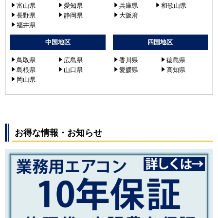
RPI-GP56RSHJ5
富山県
愛知県
兵庫県
和歌山県
長野県
静岡県
大阪府
RPI-GP56RSH5
福井県
RPI-GP56RSHJ6
RPI-GP56RSH6
中国地区
四国地区
RPI-GP56RSHJC3
鳥取県
広島県
香川県
徳島県
RPI-GP56RSHC3
島根県
山口県
愛媛県
高知県
RPI-GP56RSHJ3
岡山県
RPI-GP56RSH3
RPI-GP56RSHJC7
RPI-GP56RSHC7
RPI-GP56RSHJ7
お得な情報・お知らせ
RPI-GP56RSH7
RPI-GP56RSHJC8
RPI-GP56RSHC8
RPI-GP56RSHJC9
RPI-GP56RSHC9
RPI-GP56RSHJ8
RPI-GP56RSH8
RPI-GP56RSHJ9