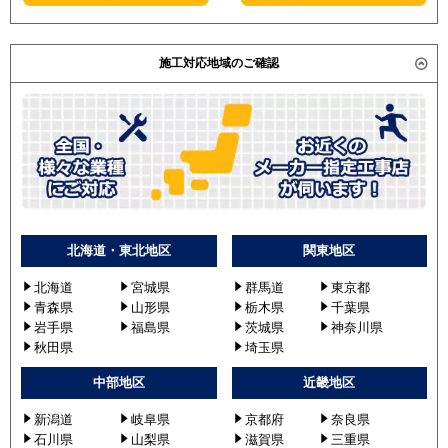
PEZ-ERMP56SDR
す。）
PEZ-ERMP56DR
PEZ-ERMP56SD2
施工対応地域のご確認
PEZ-ERMP56D2
PEZ-ERMP56SD3
PEZ-ERMP56D3
PEZ-ERMP56SD4
PEZ-ERMP56D4
PEZ-ERMP56SD5
PEZ-ERMP56D5
北海道・東北地区
関東地区
日立
RPI-GP56RSHJC4
北海道
宮城県
群馬道
東京都
RPI-GP56RSHC4
青森県
山形県
栃木県
千葉県
RPI-GP56RSHJ4
岩手県
福島県
茨城県
神奈川県
RPI-GP56RSH4
秋田県
埼玉県
RPI-GP56RSHJC5
中部地区
近畿地区
RPI-GP56RSHC5
RPI-GP56RSHJC6
新潟道
岐阜県
京都府
奈良県
RPI-GP56RSHC6
石川県
山梨県
滋賀県
三重県