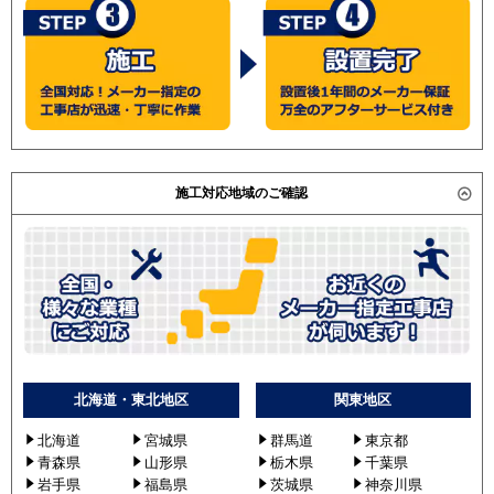
PEZX-ZRMP112D5
PEZX-DHRMP112D2
PEZX-DHRMP112D3
PEZX-DHRMP112D4
PEZX-DHRMP112D5
日立
RPI-GP112RGHPC3
RPI-AP112GHPC8
施工対応地域のご確認
RPI-AP112GHPC8-kobe
RPI-GP112RGHP3
RPI-AP112GHP8
RPI-GP112RGHPC5
RPI-AP112GHP8-kobe
RPI-GP112RGHP5
RPI-GP112RGHPC9
RPI-GP112RGHPC4
北海道・東北地区
関東地区
RPI-GP112RGHP9
北海道
宮城県
群馬道
東京都
RPI-GP112RGHPC6
青森県
山形県
栃木県
千葉県
RPI-GP112RGHPC7
岩手県
福島県
茨城県
神奈川県