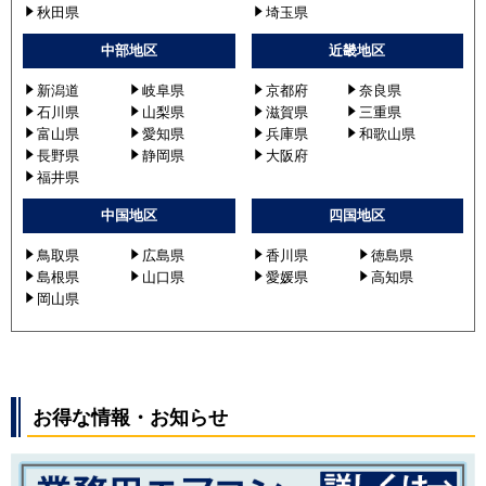
RPI-GP112RGHP4
秋田県
埼玉県
RPI-GP112RGHP6
中部地区
近畿地区
RPI-GP112RGHP7
RPI-GP112RGHPC8
新潟道
岐阜県
京都府
奈良県
RPI-GP112RGHP8
石川県
山梨県
滋賀県
三重県
富山県
愛知県
兵庫県
和歌山県
三菱重工
FDUZ1125HP5S
長野県
静岡県
大阪府
福井県
FDUZ1125HP5SA
中国地区
四国地区
パナソニック
PA-P112FE7GDN
PA-P112FE7GD
鳥取県
広島県
香川県
徳島県
PA-P112FE7GDNB
島根県
山口県
愛媛県
高知県
岡山県
PA-P112FE7GDB
PA-P112FE6GDN
PA-P112FE6GD
PA-P112FE6GDNB
PA-P112FE6GDB
お得な情報・お知らせ