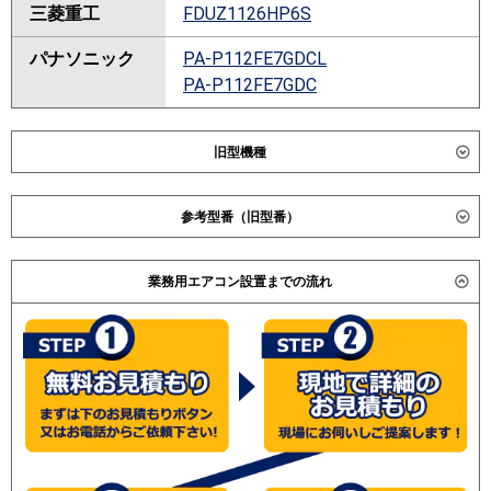
三菱重工
FDUZ1126HP6S
パナソニック
PA-P112FE7GDCL
PA-P112FE7GDC
旧型機種
ダイキン
参考型番（旧型番）
東芝
RDXB11233MU
日立 RPI-GP112RGHPC / RPI-AP112GHP2 / RPI-
RDXB11233MUB
業務用エアコン設置までの流れ
AP112GHP2 / 三菱電機 PEZX-ZRMP112DK / PEZX-
三菱電機
PEZX-ZRMP112DV
ZRP112DD / PEZX-ZRP112DE /
PEZX-ZRMP112DR
(こちらの型番は参考です。メーカーや仕様によって価格
PEZX-ZRMP112D2
は異なります。旧型番は在庫切れの可能性がございま
PEZX-ZRMP112DY
す。）
PEZX-ZRMP112DZ
PEZX-ZRMP112D3
PEZX-ZRMP112D4