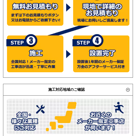
ADSB14055A / ADSB14055M / ADHB14052A /
ADHB14054M-R
ADHB14052M / 三菱重工 FDUVP1404HP4 / 日立 RPI-
RDHB14031M
AP140HNP4 / RPI-AP140HNP4 / 三菱電機 PEZX-
RDHB14031MU
ERP140DD / PEZX-HRP140DD / 東芝 ADSB14055A /
RDSB14033MU
ADSB14055M /
RDSB14033MUB
(こちらの型番は参考です。メーカーや仕様によって価格
RDSB14034MUB
は異なります。旧型番は在庫切れの可能性がございま
RDHB14031MUB
す。）
三菱電機
PEZX-ERMP140DV
PEZX-ERMP140DY
PEZX-ERMP140DZ
PEZX-ERMP140DW
PEZX-ERMP140D2
施工対応地域のご確認
PEZX-ERMP140DR
PEZX-ERMP140D3
PEZX-ERMP140D4
PEZX-ERMP140D5
PEZX-HRMP140DV
PEZX-HRMP140DY