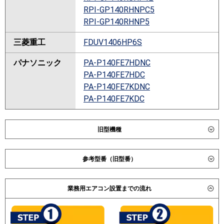
RPI-GP140RHNPC5
RPI-GP140RHNP5
三菱重工
FDUV1406HP6S
パナソニック
PA-P140FE7HDNC
PA-P140FE7HDC
PA-P140FE7KDNC
PA-P140FE7KDC
旧型機種
ダイキン
参考型番（旧型番）
東芝
ADEB14057M
三菱重工 FDUVP1404HPAG4AG / FDUVP1404HPAG4AG
ADEB14037M
業務用エアコン設置までの流れ
/ 日立 RPI-GP140RSHPC / RPI-AP140SHP2 / RPI-
ADHB14054M
AP140HNP4 / 三菱電機 PEZX-ERMP140DK / PEZX-
RDSB14033M
ERP140DE / PEZX-HRP140DE / 東芝 ADSB14056A /
ADSB14057M