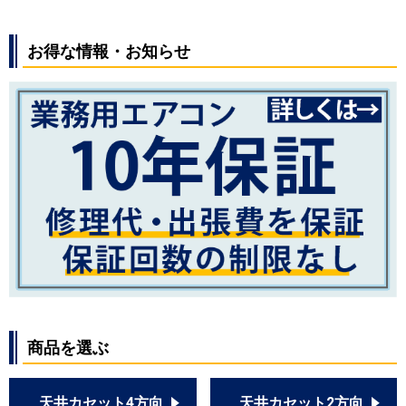
RPI-GP140RSHP11
RPI-AP140HNPC3
お得な情報・お知らせ
RPI-AP140HNPC3-kobe
RPI-AP140HNP11
RPI-AP140HNP11-kobe
RPI-GP140RHNPC
RPI-GP140RHNP
RPI-GP140RHNPC3
RPI-GP140RHNP3
RPI-GP140RHNPC4
RPI-GP140RHNP4
RPI-GP140RHNPC1
RPI-GP140RHNPC2
RPI-GP140RHNP1
RPI-GP140RHNP2
商品を選ぶ
三菱重工
FDUV1405HPA5S
FDUV1405HPA5SA
FDUK1405HP5S
天井カセット4方向
天井カセット2方向