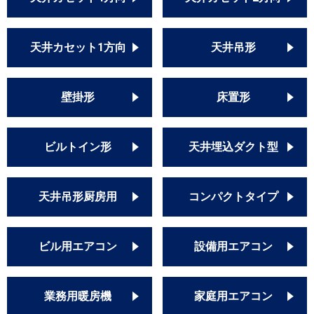
FDUK1405HP5SA
パナソニック
PA-P140FE6HDN
天井カセット1方向
天井吊形
PA-P140FE6HD
PA-P140FE7HDN
PA-P140FE7HD
壁掛形
床置形
PA-P140FE6HDNB
PA-P140FE7HDNB
PA-P140FE6HDB
ビルトイン形
天井埋込ダクト型
PA-P140FE7HDB
天井吊形厨房用
コンパクトタイプ
ビル用エアコン
設備用エアコン
業務用暖房機
家庭用エアコン