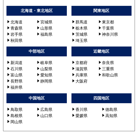
PEZX-HRMP140DZ
PEZX-HRMP140D2
北海道・東北地区
関東地区
PEZX-HRMP140D3
北海道
宮城県
群馬道
東京都
PEZX-HRMP140D4
青森県
山形県
栃木県
千葉県
PEZX-HRMP140D5
岩手県
福島県
茨城県
神奈川県
秋田県
埼玉県
日立
RPI-GP140RSHPC4
中部地区
近畿地区
RPI-GP140RSHP4
RPI-GP140RSHPC5
新潟道
岐阜県
京都府
奈良県
RPI-GP140RSHPC6
石川県
山梨県
滋賀県
三重県
RPI-GP140RSHP5
富山県
愛知県
兵庫県
和歌山県
長野県
静岡県
大阪府
RPI-GP140RSHP6
福井県
RPI-GP140RSHPC7
RPI-GP140RSHP7
中国地区
四国地区
RPI-GP140RSHPC8
鳥取県
広島県
香川県
徳島県
RPI-GP140RSHPC9
島根県
山口県
愛媛県
高知県
RPI-GP140RSHP8
岡山県
RPI-GP140RSHP9
RPI-GP140RSHPC11