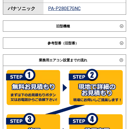
パナソニック
PA-P280E7GNC
旧型機種
ダイキン
SSRM280C
参考型番（旧型番）
SSRMH280C
日立 RPI-AP280GH2 / RPI-AP280GH1 / 三菱電機 PEZ-
東芝
業務用エアコン設置までの流れ
ZRP280BK / PEZ-ZRP280BD / PEZ-ZRP280BE / ダイキ
三菱電機
PEZ-ZRP280BV
ン SZZM280CF / SZZM280CB
PEZ-ZRP280BR
(こちらの型番は参考です。メーカーや仕様によって価格
PEZ-ZRP280BY
は異なります。旧型番は在庫切れの可能性がございま
PEZ-ZRMP280E2
す。）
PEZ-ZRMP280EZ
PEZ-ZRMP280E3
PEZ-ZRMP280E4
PEZ-ZRMP280E5
日立
RPI-AP280GH7