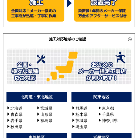
RPI-AP280GH8
RPI-GP280RGH1
RPI-GP280RGH1-G
RPI-GP280RGH3
RPI-GP280RGH4
施工対応地域のご確認
RPI-GP280RGH2
RPI-GP280RGH
三菱重工
FDUZ2805H5A
パナソニック
PA-P280E7GN
PA-P280E7GNB
PA-P280E6GNB
北海道・東北地区
関東地区
北海道
宮城県
群馬道
東京都
青森県
山形県
栃木県
千葉県
岩手県
福島県
茨城県
神奈川県
秋田県
埼玉県
中部地区
近畿地区