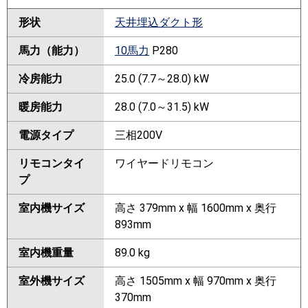
形状
天井埋込ダクト形
馬力（能力）
10馬力
P280
冷房能力
25.0 (7.7～28.0) kW
暖房能力
28.0 (7.0～31.5) kW
電源タイプ
三相200V
リモコンタイ
ワイヤードリモコン
プ
室内機サイズ
高さ 379mm x 幅 1600mm x 奥行
893mm
室内機重量
89.0 kg
室外機サイズ
高さ 1505mm x 幅 970mm x 奥行
370mm