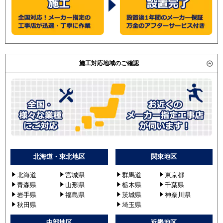
三菱電機
PEZ-ERP280BV
PEZ-ERP280BY
PEZ-ERMP280EZ
PEZ-ERP280BR
PEZ-ERMP280E2
施工対応地域のご確認
PEZ-ERMP280E3
PEZ-ERMP280E4
PEZ-ERMP280E5
日立
RPI-AP280SH8
RPI-AP280SH9
RPI-GP280RSH
RPI-AP280SH7
北海道・東北地区
関東地区
RPI-GP280RSH1
北海道
宮城県
群馬道
東京都
RPI-GP280RSH2
青森県
山形県
栃木県
千葉県
RPI-GP280RSH3
岩手県
福島県
茨城県
神奈川県
RPI-GP280RSH4
秋田県
埼玉県
三菱重工
FDUVP2804H5S
中部地区
近畿地区