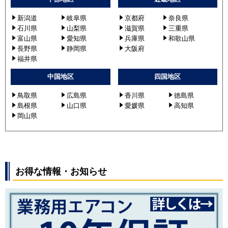
FDUVP2804H5
新潟道
岐阜県
京都府
奈良県
FDUV2805H5A
石川県
山梨県
滋賀県
三重県
FDUVP2804H5A
富山県
愛知県
兵庫県
和歌山県
長野県
静岡県
大阪府
パナソニック
PA-P280E6HN
福井県
PA-P280E6HNB
中国地区
四国地区
PA-P280E7HN
PA-P280E7HNB
鳥取県
広島県
香川県
徳島県
島根県
山口県
愛媛県
高知県
岡山県
お得な情報・お知らせ