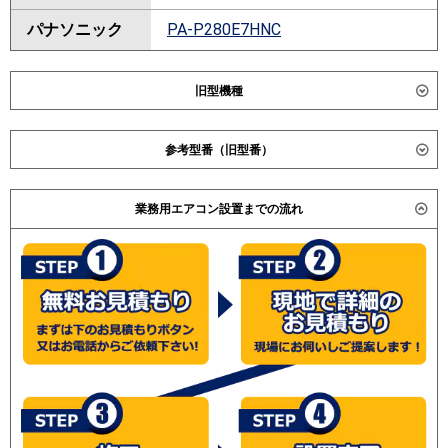
パナソニック
PA-P280E7HNC
旧型機種
ダイキン
SZZM280CJ
参考型番（旧型番）
SZRM280B
SZRM280A
ダイキン SZZM280CF / SZZMH280CD / SZYM280CB /
SZRMH280B
業務用エアコン設置までの流れ
SZYMH280CB / 三菱重工 FDUVP2804HAG3AG /
SZZMH280CJ
FDUVP2803HAG3AG / 日立 RPI-AP280SHPC / RPI-
SZRMH280A
AP280SH3 / 三菱電機 PEZ-ERP280BK / PEZ-ERP280BE
SZRM280BA
/ 三菱重工 FDUVP2803HG3G / 三菱電機 PEZ-ERP280BD
SZRMH280BB
/
SZRMH280BA
(こちらの型番は参考です。メーカーや仕様によって価格
は異なります。旧型番は在庫切れの可能性がございま
東芝
ADSA28017M
す。）
ADSA28017MU
RDSA28013MUB
ADSA28027MU