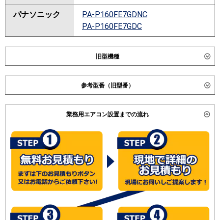
パナソニック
PA-P160FE7GDNC
PA-P160FE7GDC
旧型機種
ダイキン
参考型番（旧型番）
東芝
RDXB16033M
日立 RPI-GP160RGHPC / RPI-AP160GHP2 / RPI-
RDXB16033MU
業務用エアコン設置までの流れ
AP160GHP2 / 三菱電機 PEZX-ZRMP160DK / PEZX-
RDXB16033MUB
ZRP160DD / PEZX-ZRP160DE /
三菱電機
PEZX-ZRMP160DV
(こちらの型番は参考です。メーカーや仕様によって価格
PEZX-ZRMP160DR
は異なります。旧型番は在庫切れの可能性がございま
PEZX-ZRMP160D2
す。）
PEZX-ZRMP160DY
PEZX-ZRMP160DZ
PEZX-ZRMP160D3
PEZX-ZRMP160D4