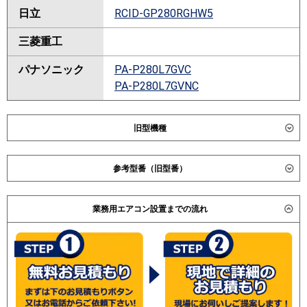
日立
RCID-GP280RGHW5
三菱重工
パナソニック
PA-P280L7GVC
PA-P280L7GVNC
旧型機種
ダイキン
SSRG280CNW
参考型番（旧型番）
SSRG280CW
ダイキン SZZG280CBW / SZZG280CBNW / 日立 RCID-
東芝
RWXF28033M
業務用エアコン設置までの流れ
AP280GHW2 / 三菱電機 PLZD-ZRP280LK / PLZD-
RWXF28033X
ZRP280LH / PLZD-ZRP280LEE / PLZD-ZRP280LE / 日
RWXF28033MU
立 RCID-AP280GHW2 / 三菱電機 PLZD-ZRP280LD /
RWXF28033XU
(こちらの型番は参考です。メーカーや仕様によって価格
RWXF28033MUB
は異なります。旧型番は在庫切れの可能性がございま
三菱電機
PLZD-ZRP280LV
す。）