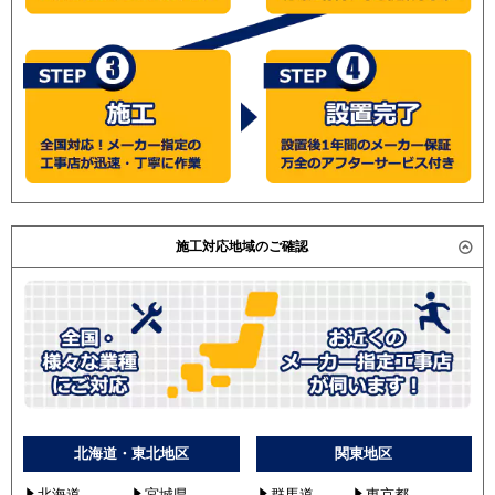
PLZD-ZRP280LFV
PLZD-ZRMP280L2
PLZD-ZRMP280LF2
PLZD-ZRP280LY
PLZD-ZRP280LFY
PLZD-ZRMP280LZ
PLZD-ZRMP280LFZ
PLZD-ZRMP280L3
PLZD-ZRMP280L4
PLZD-ZRMP280LF3
施工対応地域のご確認
PLZD-ZRMP280LF4
PLZD-ZRMP280L5
PLZD-ZRMP280LF5
日立
RCID-AP280GHW7
RCID-AP280GHW7-kobe
RCID-GP280RGHW1
RCID-GP280RGHW1-G
北海道・東北地区
関東地区
RCID-GP280RGHW3
北海道
宮城県
群馬道
東京都