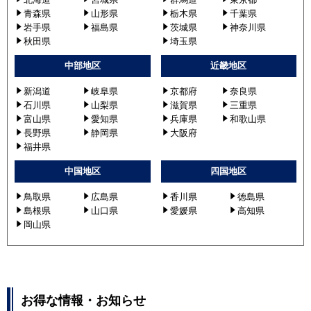
RCID-AP280GHW8
青森県
山形県
栃木県
千葉県
RCID-GP280RGHW
岩手県
福島県
茨城県
神奈川県
RCID-GP280RGHW2
秋田県
埼玉県
RCID-GP280RGHW4
中部地区
近畿地区
RCID-AP280GHW8-kobe
新潟道
岐阜県
京都府
奈良県
三菱重工
石川県
山梨県
滋賀県
三重県
富山県
愛知県
兵庫県
和歌山県
パナソニック
PA-P280L7GVN
長野県
静岡県
大阪府
PA-P280L7GV
福井県
PA-P280L6GVNB
中国地区
四国地区
PA-P280L6GVB
PA-P280L7GVNA
鳥取県
広島県
香川県
徳島県
PA-P280L7GVA
島根県
山口県
愛媛県
高知県
岡山県
PA-P280L7GVNB
PA-P280L7GVB
お得な情報・お知らせ