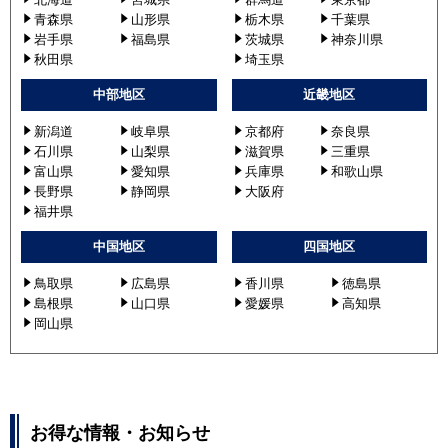
PLZD-ERMP280LE2
青森県
山形県
栃木県
千葉県
PLZD-ERMP280L3
岩手県
福島県
茨城県
神奈川県
PLZD-ERMP280LE3
秋田県
埼玉県
PLZD-ERMP280L4
中部地区
近畿地区
PLZD-ERMP280LE4
PLZD-ERMP280L5
新潟道
岐阜県
京都府
奈良県
石川県
山梨県
滋賀県
三重県
PLZD-ERMP280LE5
富山県
愛知県
兵庫県
和歌山県
長野県
静岡県
大阪府
日立
RCID-AP280SHW8
福井県
RCID-AP280SHW8-kobe
RCID-AP280SHW9
中国地区
四国地区
RCID-GP280RSHW
鳥取県
広島県
香川県
徳島県
RCID-AP280SHW9-kobe
島根県
山口県
愛媛県
高知県
RCID-GP280RSHW1
岡山県
RCID-GP280RSHW2
RCID-GP280RSHW3
RCID-GP280RSHW4
三菱重工
FDTWVP2804HD5S
お得な情報・お知らせ