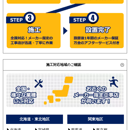
東芝
AWSF28037M
三菱重工 FDTWVP2803HDG4 / 日立 RCID-AP280SHW6
RWSF28033M
/ RCID-AP280SHW3 / 三菱電機 PLZD-ERP280LD / 東芝
AWSF28037X
AWSF28055A / AWSF28054M /
RWSF28033X
(こちらの型番は参考です。メーカーや仕様によって価格
AWSF28057M
は異なります。旧型番は在庫切れの可能性がございま
AWSF28057X
す。）
GWSF28013XU
GWSF28013MUB
RWSF28033MU
施工対応地域のご確認
RWSF28033XU
RWSF28033MUB
三菱電機
PLZD-ERP280LV
PLZD-ERP280LEV
PLZD-ERP280LY
PLZD-ERP280LEY
PLZD-ERMP280LZ
PLZD-ERMP280LEZ
北海道・東北地区
関東地区
PLZD-ERMP280L2
北海道
宮城県
群馬道
東京都