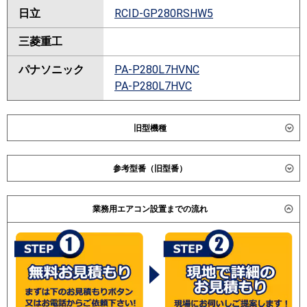
日立
RCID-GP280RSHW5
三菱重工
パナソニック
PA-P280L7HVNC
PA-P280L7HVC
旧型機種
ダイキン
SZZG280CJNW
参考型番（旧型番）
SZZG280CJW
SZRG280BNW
ダイキン SZZG280CFW / SZZG280CDW / SZYG280CBW
SZRG280BW
業務用エアコン設置までの流れ
/ SZYG280CBNW / 三菱重工
SZRG280ANW
FDTWVP2803HDAG4AG / FDTWVP2803HDAG4AG / 日
SZRG280AW
立 RCID-AP280SHW6RCID-AP280SHW3 / 三菱電機
SZRG280BANW
PLZD-ERP280LK / PLZD-ERP280LH / PLZD-
SZRG280BAW
ERP280LEE / PLZD-ERP280LE / 東芝 AWSF28056M /
SZRG280BBANW
AWSF280 54M /