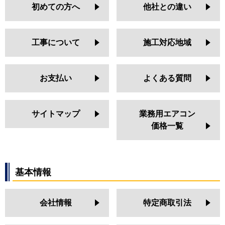
初めての方へ
他社との違い
PA-P112L7HDNA
PA-P112L6HDB
PA-P112L7HDA
工事について
施工対応地域
PA-P112L7HDNB
PA-P112L7HDB
PA-P112L7HDN
お支払い
よくある質問
PA-P112L7HD
PA-P112L6KDNB
PA-P112L6KDB
サイトマップ
業務用エアコン
PA-P112L7KDN
価格一覧
PA-P112L7KD
PA-P112L7KDNA
PA-P112L7KDA
PA-P112L7KDNB
基本情報
PA-P112L7KDB
会社情報
特定商取引法