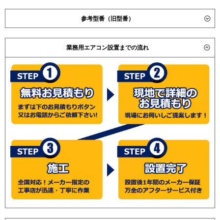
ダイキン
SZRG112BCND
参考型番（旧型番）
SZRG112BJND
SZRG112BCD
ダイキン SZRG112BAD / SZRG112BD / SZYG112CBD /
SZRG112BJD
業務用エアコン設置までの流れ
SZYG112CBND / 三菱重工 FDTWVP1124HPAG4AG /
SZRG112BFND
FDTWVP1124HPAG4AG / 日立 RCID-GP112RSHP /
SZRG112BFD
RCID-AP112HNP5 / RCID-AP112SHP2 / 三菱電機
SZRG112BYND
PLZX-ERMP112LK / PLZX-ERP112LH / PLZX-
SZRG112BYD
ERP112LEE / PLZX-ERP112LE / PLZX-HRP112LEE /
SDRG112BND
PLZX-HRP112LE / 東芝 AWSB11256M / AWSB11256A /
SDRG112BD
AWSB11255A / AWSB11255M / AWHB11252A /
AWHB11252M /
東芝
AWEB11237M
AWEB11237X
三菱重工 FDTWVP1124HPA4 / 日立 RCID-AP112SHP4 /
AWEB11257M
RCID-AP112SHP2 / RCID-AP112HNP5 / RCID-
AWEB11257X
AP112HNP5 / 三菱電機 PLZX-ERP112LD / PLZX-
RWSB11233M
HRP112LD / 東芝 AWSB11255A / AWSB11255M /
RWSB11233X
(こちらの型番は参考です。メーカーや仕様によって価格
AWHB11254M
は異なります。旧型番は在庫切れの可能性がございま
AWHB11254X