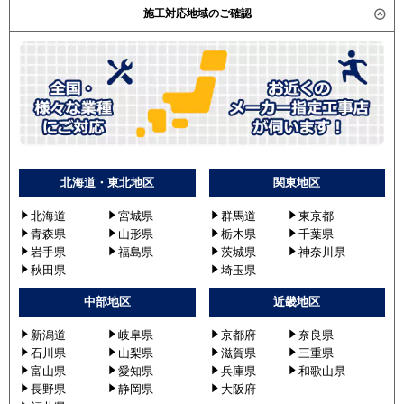
す。）
施工対応地域のご確認
RWHB11231M
AWSB11257M
RWHB11231X
AWSB11257X
AWHB11254M-R
AWHB11254X-R
RWHB11231MU
RWSB11233MU
北海道・東北地区
関東地区
RWSB11233XU
RWSB11234XU
北海道
宮城県
群馬道
東京都
RWSB11233MUB
青森県
山形県
栃木県
千葉県
岩手県
福島県
茨城県
神奈川県
RWSB11234MUB
秋田県
埼玉県
RWHB11231XU
RWHB11231MUB
中部地区
近畿地区
三菱電機
PLZX-ERMP112LV
新潟道
岐阜県
京都府
奈良県
石川県
山梨県
滋賀県
三重県
PLZX-ERMP112LEV
富山県
愛知県
兵庫県
和歌山県
PLZX-ERMP112LY
長野県
静岡県
大阪府
PLZX-ERMP112LEY