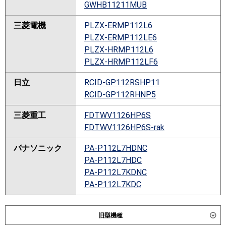
GWHB11211MUB
三菱電機
PLZX-ERMP112L6
PLZX-ERMP112LE6
PLZX-HRMP112L6
PLZX-HRMP112LF6
日立
RCID-GP112RSHP11
RCID-GP112RHNP5
三菱重工
FDTWV1126HP6S
FDTWV1126HP6S-rak
パナソニック
PA-P112L7HDNC
PA-P112L7HDC
PA-P112L7KDNC
PA-P112L7KDC
旧型機種