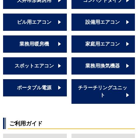
天井吊形厨房用
コンパクトタイプ
RCID-AP112HNP11-kobe
RCID-GP112RHNP
RCID-GP112RHNP3
ビル用エアコン
設備用エアコン
RCID-GP112RHNP4
RCID-GP112RHNP1
RCID-GP112RHNP2
業務用暖房機
家庭用エアコン
三菱重工
FDTWV1125HPA5S
FDTWV1125HPA5S-rakuri-na
スポットエアコン
業務用換気機器
FDTWV1125HPA5S-rak
FDTWV1125HPA5SA
FDTWV1125HPA5SA-rak
ポータブル電源
チラーチリングユニッ
FDTWK1125HP5S
ト
FDTWK1125HP5S-rak
FDTWK1125HP5SA
FDTWK1125HP5SA-rak
パナソニック
PA-P112L6HDN1
ご利用ガイド
PA-P112L6HDA
PA-P112L6HDNB