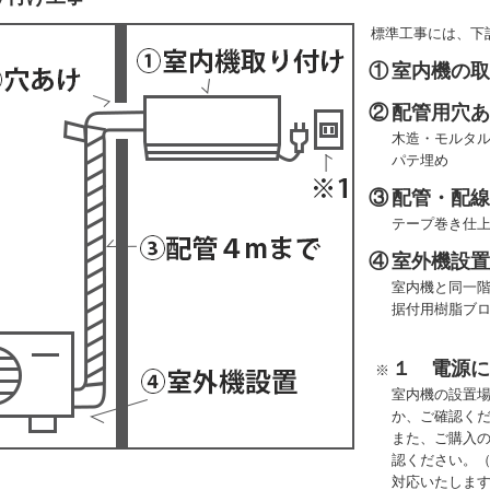
標準工事には、下
①
室内機の
②
配管用穴
木造・モルタル
パテ埋め
③
配管・配線
テープ巻き仕
④
室外機設
室内機と同一
据付用樹脂ブ
１ 電源
※
室内機の設置
か、ご確認く
また、ご購入
認ください。
対応いたしま