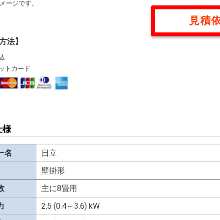
メージです。
見積
方法】
込
ットカード
仕様
ー名
日立
壁掛形
数
主に8畳用
力
2.5 (0.4～3.6) kW