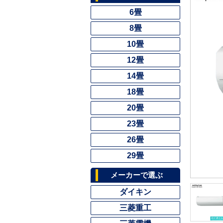
6畳
8畳
10畳
12畳
14畳
18畳
20畳
23畳
26畳
29畳
メーカーで選ぶ
ダイキン
三菱重工