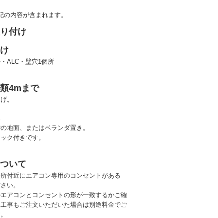
記の内容が含まれます。
取り付け
あけ
・ALC・壁穴1個所
類4mまで
上げ。
置
階の地面、またはベランダ置き。
ロック付きです。
について
場所付近にエアコン専用のコンセントがある
ださい。
のエアコンとコンセントの形が一致するかご確
（工事もご注文いただいた場合は別途料金でご
す。