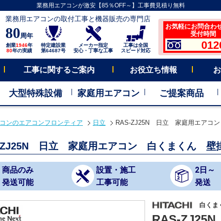
業務用エアコンが激安【85％OFF～】工事費見積り無料
業務用エアコンの取付工事と機器販売の専門店
お気軽にお問合わ
80
受付時間 平
周年
012
創業
1946
年
特定建設業
メーカー指定
工事は全国
80
年の実績
第64687号
安心・丁寧な工事
スピード対応
工事に関するご案内
お役立ち情報
お
大型特殊設備
家庭用エアコン
ご提案商品
コンのエアコンフロンティア
日立
RAS-ZJ25N 日立 家庭用エアコ
S-ZJ25N 日立 家庭用エアコン 白くまくん 壁
商品のみ
設置・施工
2日～
発送可能
工事可能
発送
白くま
RAS-ZJ25N