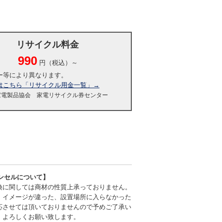
リサイクル料金
990
円（税込）～
ー等により異なります。
はこちら「リサイクル用金一覧」→
家電製品協会 家電リサイクル券センター
ンセルについて】
換に関しては商材の性質上承っておりません。
、イメージが違った、設置場所に入らなかった
応させては頂いておりませんので予めご了承い
、よろしくお願い致します。