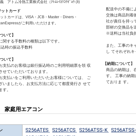
名義
アトム冷熱工業株式会社（ｱﾄﾑﾚｲﾈﾂｺｳｷﾞｮｳ (ｶ)
配送中の不備に
ジットカード
交換は商品到着
トカードは、VISA・JCB・Master・Diners・
社が責任を持っ
icanExpressがご利用いただけます。
部材の交換品を
※送料は当社負
ついて】
に関する手数料の種類は以下です。
また、工事のキ
振込時の振込手数料
し てそれぞれ
ついて】
【納期について】
お支払のお客様は銀行振込時のご利用明細票を領 収
商品の納期は、
させていただいております。
す。 工事の納
お支払いをご利用いただいたお客様については、 ご
ておりま す。
ざいましたら、お支払方法に応じて都度発行さ せて
ます。
用 家庭用エアコン
ン
S256ATES
S256ATCS
S256ATSS-K
S256ATSS