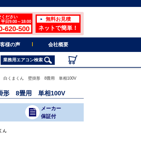
せください
無料お見積
日9:00～18:00
0-620-500
ネットで簡単！
客様の声
会社概要
業務用エアコン検索
ン 白くまくん 壁掛形 8畳用 単相100V
掛形 8畳用 単相100V
メーカー
保証付
くん