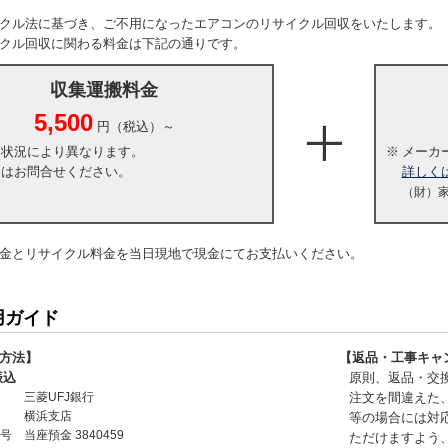
クル法に基づき、ご不用になったエアコンのリサイクル回収をいたします。
クル回収に関わる料金は下記の通りです。
収集運搬料金
5,500
円（税込）～
・状況により異なります。
※
メーカ
くはお問合せください。
詳しく
（財）
金とリサイクル料金を当日現地で現金にてお支払いください。
用ガイド
方法】
【返品・工事キャ
振込
原則、返品・交
三菱UFJ銀行
注文を間違えた
横浜支店
等の場合には対
号
当座預金 3840459
ただけますよう