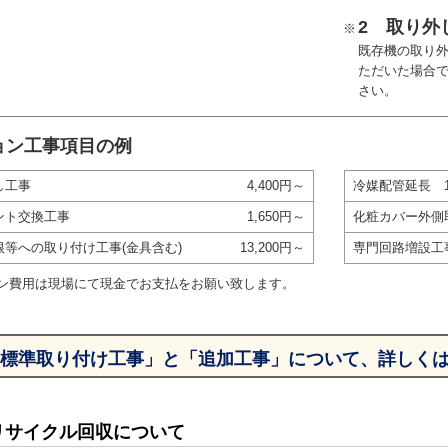
2 取り外
※
既存機の取り
ただいた場合
さい。
ョン工事項目の例
し工事
4,400円～
冷媒配管延長 
ント交換工事
1,650円～
化粧カバー外側
根等への取り付け工事(金具含む)
13,200円～
専門回路増設工
ン費用は現場にて現金でお支払をお願い致します。
標準取り付け工事」と「追加工事」について、詳しく
リサイクル回収について