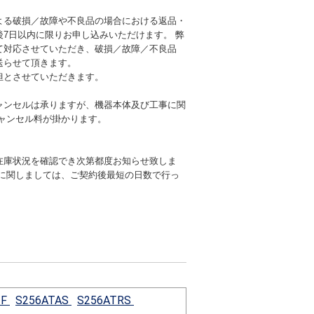
よる破損／故障や不良品の場合における返品・
後7日以内に限りお申し込みいただけます。 弊
て対応させていただき、破損／故障／不良品
送らせて頂きます。
担とさせていただきます。
ャンセルは承りますが、機器本体及び工事に関
キャンセル料が掛かります。
在庫状況を確認でき次第都度お知らせ致しま
期に関しましては、ご契約後最短の日数で行っ
-F
S256ATAS
S256ATRS