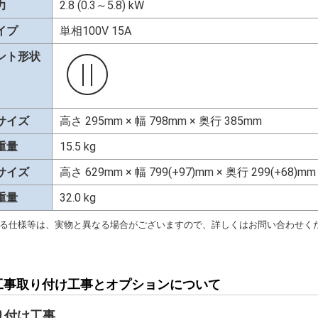
力
2.8 (0.3～5.8) kW
イプ
単相100V 15A
ント形状
サイズ
高さ 295mm × 幅 798mm × 奥行 385mm
重量
15.5 kg
サイズ
高さ 629mm × 幅 799(+97)mm × 奥行 299(+68)mm
重量
32.0 kg
る仕様等は、実物と異なる場合がございますので、詳しくはお問い合わせく
工事取り付け工事とオプションについて
り付け工事