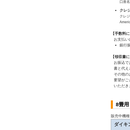
口座
クレ
クレジッ
Amer
【手数料に
お支払い
銀行
【領収書に
お振込で
書と代え
その他の
要望がご
いただき
8畳
販売中機種
ダイキ