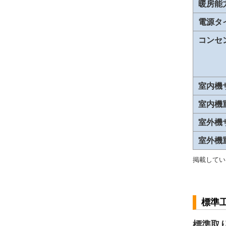
暖房能
電源タ
コンセ
室内機
室内機
室外機
室外機
掲載してい
標準
標準取