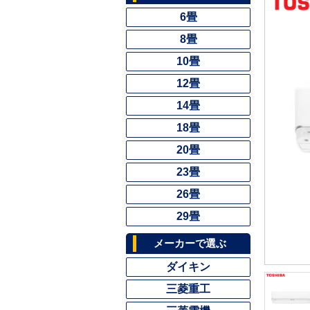
6畳
8畳
10畳
12畳
14畳
18畳
20畳
23畳
26畳
29畳
メーカーで選ぶ
ダイキン
三菱重工