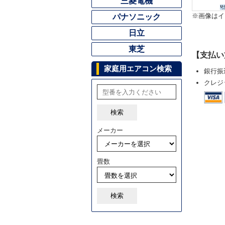
三菱電機
※画像はイ
パナソニック
日立
東芝
【支払い
家庭用エアコン検索
銀行振
クレジ
検索
メーカー
畳数
検索