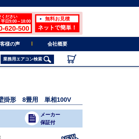
せください
無料お見積
日9:00～18:00
0-620-500
ネットで簡単！
客様の声
会社概要
業務用エアコン検索
 壁掛形 8畳用 単相100V
メーカー
保証付
快