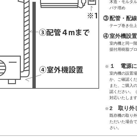
木造・モルタル
パテ埋め
③
配管・配線
テープ巻き仕
④
室外機設
室内機と同一
据付用樹脂ブ
１ 電源
※
室内機の設置
か、ご確認く
また、ご購入
認ください。
対応いたしま
2 取り外
※
既存機の取り
ただいた場合
さい。