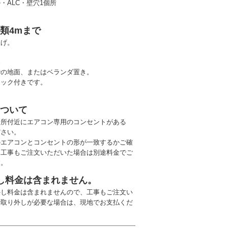
・ALC・壁穴1個所
類4mまで
上げ。
置
階の地面、またはベランダ置き。
ロック付きです。
について
場所付近にエアコン専用のコンセントがある
ださい。
のエアコンとコンセントの形が一致するかご確
（工事もご注文いただいた場合は別途料金でご
す。
し料金は含まれません。
外し料金は含まれませんので、工事もご注文い
で取り外しが必要な場合は、現地でお支払くだ