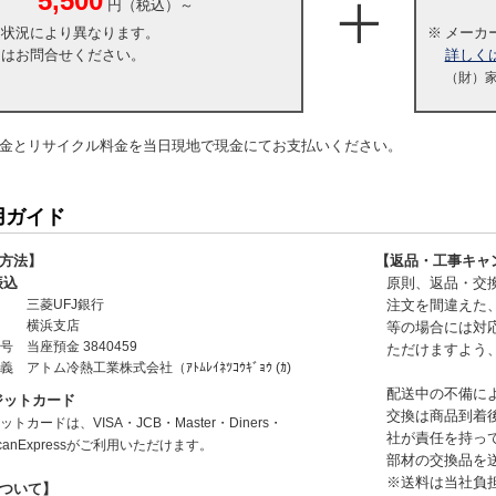
5,500
円（税込）～
・状況により異なります。
※
メーカ
くはお問合せください。
詳しく
（財）
金とリサイクル料金を当日現地で現金にてお支払いください。
用ガイド
方法】
【返品・工事キャ
振込
原則、返品・交
三菱UFJ銀行
注文を間違えた
横浜支店
等の場合には対
号
当座預金 3840459
ただけますよう
名義
アトム冷熱工業株式会社（ｱﾄﾑﾚｲﾈﾂｺｳｷﾞｮｳ (ｶ)
配送中の不備に
ジットカード
交換は商品到着
トカードは、VISA・JCB・Master・Diners・
社が責任を持っ
icanExpressがご利用いただけます。
部材の交換品を
※送料は当社負
ついて】