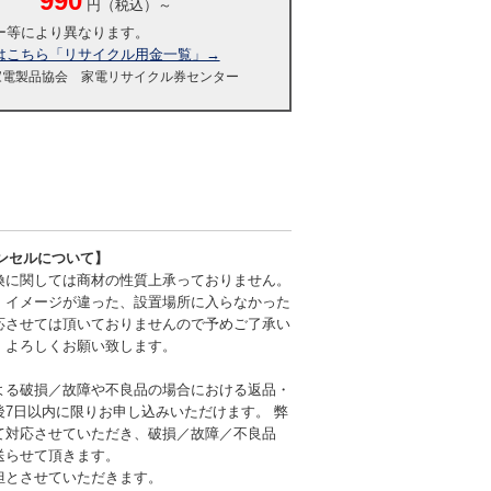
990
円（税込）～
ー等により異なります。
はこちら「リサイクル用金一覧」→
家電製品協会 家電リサイクル券センター
ンセルについて】
換に関しては商材の性質上承っておりません。
、イメージが違った、設置場所に入らなかった
応させては頂いておりませんので予めご了承い
、よろしくお願い致します。
よる破損／故障や不良品の場合における返品・
後7日以内に限りお申し込みいただけます。 弊
て対応させていただき、破損／故障／不良品
送らせて頂きます。
担とさせていただきます。