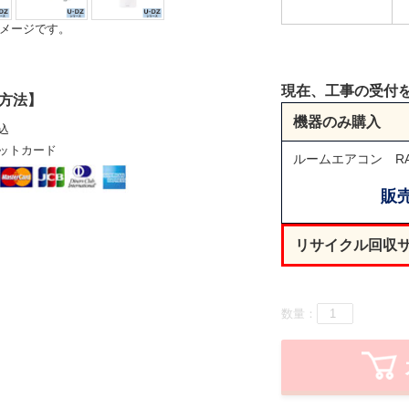
メージです。
現在、工事の受付
方法】
機器のみ購入
込
ットカード
ルームエアコン RA
販
リサイクル回収
数量：