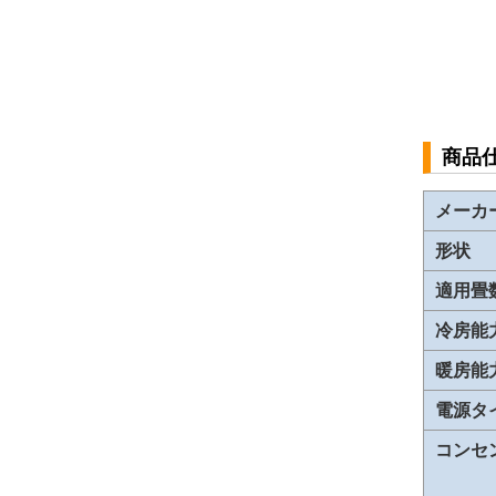
商品
メーカ
形状
適用畳
冷房能
暖房能
電源タ
コンセ