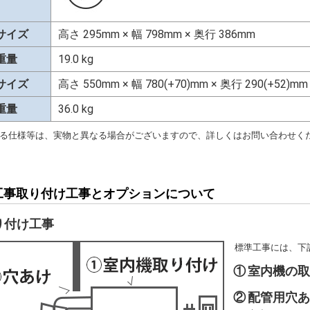
サイズ
高さ 295mm × 幅 798mm × 奥行 386mm
重量
19.0 kg
サイズ
高さ 550mm × 幅 780(+70)mm × 奥行 290(+52)mm
重量
36.0 kg
る仕様等は、実物と異なる場合がございますので、詳しくはお問い合わせく
工事取り付け工事とオプションについて
り付け工事
標準工事には、下
①
室内機の
②
配管用穴