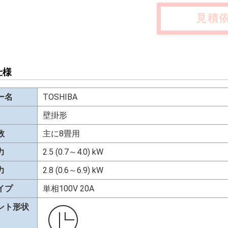
見積
仕様
ー名
TOSHIBA
壁掛形
数
主に8畳用
力
2.5 (0.7～4.0) kW
力
2.8 (0.6～6.9) kW
イプ
単相100V 20A
ント形状