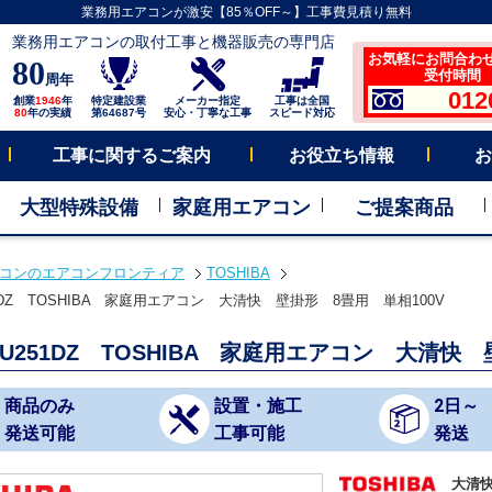
業務用エアコンが激安【85％OFF～】工事費見積り無料
業務用エアコンの取付工事と機器販売の専門店
お気軽にお問合わ
80
受付時間 平
周年
012
創業
1946
年
特定建設業
メーカー指定
工事は全国
80
年の実績
第64687号
安心・丁寧な工事
スピード対応
工事に関するご案内
お役立ち情報
お
大型特殊設備
家庭用エアコン
ご提案商品
コンのエアコンフロンティア
TOSHIBA
51DZ TOSHIBA 家庭用エアコン 大清快 壁掛形 8畳用 単相100V
-U251DZ TOSHIBA 家庭用エアコン 大清快
商品のみ
設置・施工
2日～
発送可能
工事可能
発送
大清