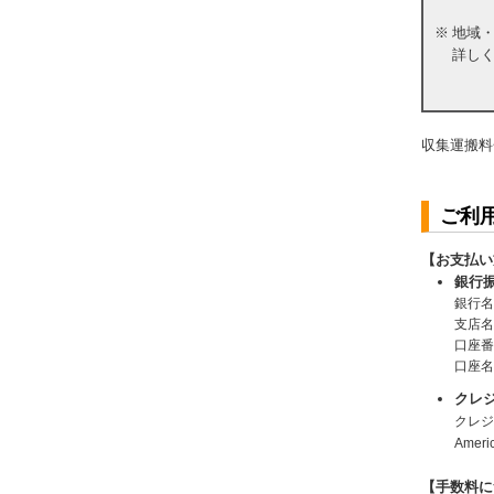
※
地域
詳し
収集運搬料
ご利
【お支払い
銀行
銀行名
支店名
口座番
口座
クレ
クレジッ
Amer
【手数料に