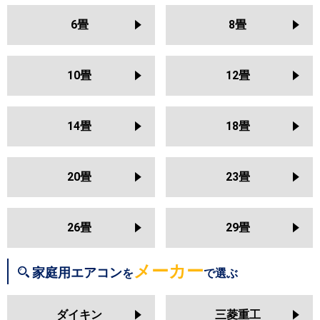
S254ATAS
S254ATRS
S253ATES
U251DX
RAS-U251DZ
RAS-
S253ATCS
S253ATFS
6畳
8畳
U251DR
S253ATSS
S253ATAS
三菱電機
MSZ-KXV2526
MSZ-NXV2526
S253ATMS
S253ATRS
S25ZTES
MSZ-HXV2526
MSZ-GV2526
S25ZTCXS
S25ZTFXS
10畳
12畳
MSZ-AXV2526
MSZ-BXV2526
S25ZTSXS
S25ZTAXS
MSZ-JXV2526
MSZ-ZXV2526
S25ZTVXS
S25ZTMXS
S25ZTRXS
14畳
18畳
日立
RAS-BJ2526S
RAS-AJ2526S
RAS-MJ2526S
RAS-VJ2526S
東芝
RAS-2514T
RAS-N251X
RAS-
RAS-ZJ2526S
RAS-XJ2526S
N251DX
RAS-N251DZ
RAS-
20畳
23畳
RAS-AJ2525S
RAS-MJ2525S
N251DRZ
RAS-N251DRH
RAS-
RAS-VJ2525S
RAS-ZJ2525S
K251X
RAS-2513T
RAS-K251DZ
RAS-K251DX
RAS-K251DRH
26畳
29畳
三菱重工
SRK2526SK2
SRK2526TWF
RAS-2512T
RAS-J251R
RAS-
SRK2526T
SRK2526R
SRK2526S
J251P
RAS-H255DRH
メーカー
家庭用エアコン
を
で選ぶ
三菱電機
MSZ-KXV2525
MSZ-NXV2525
パナソニック
CS-255DJ
CS-255DGX
CS-
MSZ-HXV2525
MSZ-GV2525
ダイキン
三菱重工
255DEX
CS-255DHX
CS-254DLX