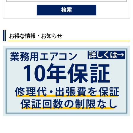
SRK2525T
SRK2525R
SRK2525S
検索
SRK2524T
SRK2524R
SRK2524S
SRK2523T
SRK2523R
SRK2523S
SRK2522T
SRK2522R
SRK2522S
お得な情報・お知らせ
パナソニック
CS-254DFL
CS-254DJ
CS-
254DGX
CS-254DEX
CS-254DHX
CS-252DJ
CS-252DFL
CS-
252DGX
CS-252DEX
CS-251DAX
CS-252DX
CS-252DLX