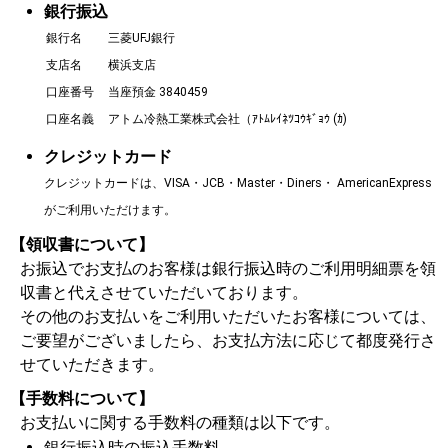
銀行振込
銀行名
三菱UFJ銀行
支店名
横浜支店
口座番号
当座預金 3840459
口座名義
アトム冷熱工業株式会社（ｱﾄﾑﾚｲﾈﾂｺｳｷﾞｮｳ (ｶ)
クレジットカード
クレジットカードは、VISA・JCB・Master・Diners・ AmericanExpress
がご利用いただけます。
【領収書について】
お振込でお支払のお客様は銀行振込時のご利用明細票を領
収書と代えさせていただいております。
その他のお支払いをご利用いただいたお客様については、
ご要望がございましたら、お支払方法に応じて都度発行さ
せていただきます。
【手数料について】
お支払いに関する手数料の種類は以下です。
銀行振込時の振込手数料