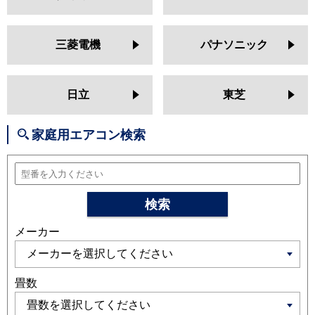
MSZ-AXV2525
MSZ-BXV2525
MSZ-JXV2525
MSZ-ZXV2525
MSZ-GV2524
MSZ-AXV2524
三菱電機
パナソニック
MSZ-BXV2524
MSZ-JXV2524
MSZ-ZXV2524
MSZ-GV2523
MSZ-BXV2523
MSZ-AXV2523
日立
東芝
MSZ-JXV2523
MSZ-ZXV2523
MSZ-GV2522
MSZ-AXV2522
家庭用エアコン検索
MSZ-BXV2522
MSZ-JXV2522
MSZ-ZXV2522
日立
RAS-XJ2525S
RAS-AJ25R
RAS-
MJ25R
RAS-V25R
RAS-ZJ25R
検索
RAS-XJ25R
RAS-AJ25N
RAS-
メーカー
MJ25N
RAS-V25N
RAS-ZJ25N
RAS-XJ25N
RAS-MJ25M
RAS-
AJ25M
RAS-V25M
RAS-ZJ25M
RAS-XJ25M
畳数
三菱重工
SRK2525SK2
SRK2525TWF