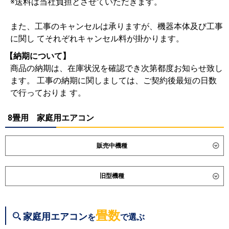
※送料は当社負担とさせていただきます。
また、工事のキャンセルは承りますが、機器本体及び工事
に関し てそれぞれキャンセル料が掛かります。
【納期について】
商品の納期は、在庫状況を確認でき次第都度お知らせ致し
ます。 工事の納期に関しましては、ご契約後最短の日数
で行っておりま す。
8畳用 家庭用エアコン
販売中機種
ダイキン
S256ATES
S256ATCS
旧型機種
S256ATSS-K
S256ATSS-F
S256ATAS
S256ATRS
ダイキン
S255ATES
S255ATCS
S255ATAS
S254ATGS
S253ATVS
S255ATRS
S254ATES
畳数
家庭用エアコン
を
で選ぶ
S254ATCS
S254ATMS
東芝
RAS-2515T
RAS-U251X
RAS-