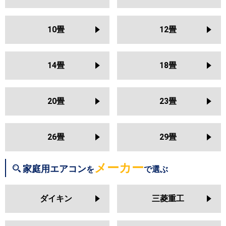
S253ATSS
S253ATAS
三菱電機
MSZ-KXV2526
MSZ-NXV2526
S253ATMS
S253ATRS
S25ZTES
MSZ-HXV2526
MSZ-GV2526
S25ZTCXS
S25ZTFXS
10畳
12畳
MSZ-AXV2526
MSZ-BXV2526
S25ZTSXS
S25ZTAXS
MSZ-JXV2526
MSZ-ZXV2526
S25ZTVXS
S25ZTMXS
S25ZTRXS
14畳
18畳
日立
RAS-BJ2526S
RAS-AJ2526S
RAS-MJ2526S
RAS-VJ2526S
東芝
RAS-2514T
RAS-N251X
RAS-
RAS-ZJ2526S
RAS-XJ2526S
N251DX
RAS-N251DZ
RAS-
20畳
23畳
RAS-AJ2525S
RAS-MJ2525S
N251DRZ
RAS-N251DRH
RAS-
RAS-VJ2525S
RAS-ZJ2525S
K251X
RAS-2513T
RAS-K251DZ
RAS-K251DX
RAS-K251DRH
26畳
29畳
三菱重工
SRK2526SK2
SRK2526TWF
RAS-2512T
RAS-J251R
RAS-
SRK2526T
SRK2526R
SRK2526S
J251P
RAS-H255DRH
メーカー
家庭用エアコン
を
で選ぶ
三菱電機
MSZ-KXV2525
MSZ-NXV2525
パナソニック
CS-255DJ
CS-255DGX
CS-
MSZ-HXV2525
MSZ-GV2525
ダイキン
三菱重工
255DEX
CS-255DHX
CS-254DLX
MSZ-AXV2525
MSZ-BXV2525
MSZ-JXV2525
MSZ-ZXV2525