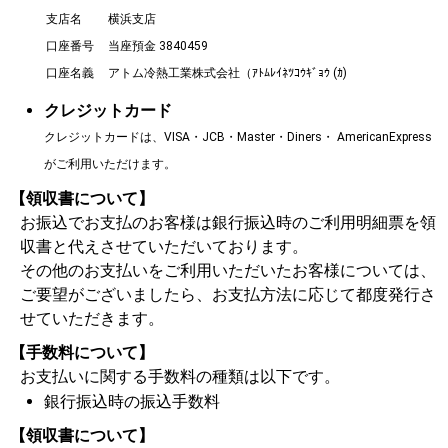
支店名
横浜支店
口座番号
当座預金 3840459
口座名義
アトム冷熱工業株式会社（ｱﾄﾑﾚｲﾈﾂｺｳｷﾞｮｳ (ｶ)
クレジットカード
クレジットカードは、VISA・JCB・Master・Diners・ AmericanExpress
がご利用いただけます。
【領収書について】
お振込でお支払のお客様は銀行振込時のご利用明細票を領
収書と代えさせていただいております。
その他のお支払いをご利用いただいたお客様については、
ご要望がございましたら、お支払方法に応じて都度発行さ
せていただきます。
【手数料について】
お支払いに関する手数料の種類は以下です。
銀行振込時の振込手数料
【領収書について】