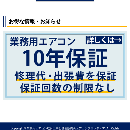
SRK2524S
SRK2523T
SRK2523R
SRK2523S
SRK2522T
SRK2522R
SRK2522S
お得な情報・お知らせ
パナソニック
CS-254DFL
CS-254DJ
CS-
254DGX
CS-254DEX
CS-254DHX
CS-252DJ
CS-252DFL
CS-
252DGX
CS-252DEX
CS-251DAX
CS-252DX
CS-252DLX
Copyright ©
業務用エアコン取付工事と機器販売のエアコンフロンティア.
All Rights