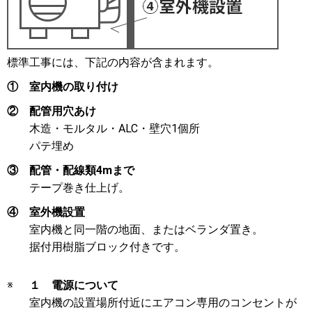
標準工事には、下記の内容が含まれます。
①
室内機の取り付け
②
配管用穴あけ
木造・モルタル・ALC・壁穴1個所
パテ埋め
③
配管・配線類4mまで
テープ巻き仕上げ。
④
室外機設置
室内機と同一階の地面、またはベランダ置き。
据付用樹脂ブロック付きです。
※
１ 電源について
室内機の設置場所付近にエアコン専用のコンセントが