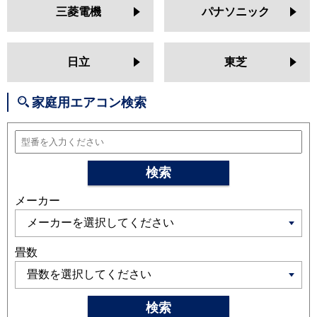
MSZ-GV2524
MSZ-AXV2524
三菱電機
パナソニック
MSZ-BXV2524
MSZ-JXV2524
MSZ-ZXV2524
MSZ-GV2523
MSZ-BXV2523
MSZ-AXV2523
日立
東芝
MSZ-JXV2523
MSZ-ZXV2523
MSZ-GV2522
MSZ-AXV2522
家庭用エアコン検索
MSZ-BXV2522
MSZ-JXV2522
MSZ-ZXV2522
日立
RAS-XJ2525S
RAS-AJ25R
RAS-
MJ25R
RAS-V25R
RAS-ZJ25R
検索
RAS-XJ25R
RAS-AJ25N
RAS-
メーカー
MJ25N
RAS-V25N
RAS-ZJ25N
RAS-XJ25N
RAS-MJ25M
RAS-
AJ25M
RAS-V25M
RAS-ZJ25M
RAS-XJ25M
畳数
三菱重工
SRK2525SK2
SRK2525TWF
SRK2525T
SRK2525R
SRK2525S
検索
SRK2524T
SRK2524R