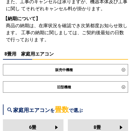
また、工事のキャンセルは承りますが、機器本体及び工事
に関し てそれぞれキャンセル料が掛かります。
【納期について】
商品の納期は、在庫状況を確認でき次第都度お知らせ致し
ます。 工事の納期に関しましては、ご契約後最短の日数
で行っておりま す。
8畳用 家庭用エアコン
販売中機種
ダイキン
S256ATES
S256ATCS
旧型機種
S256ATSS-K
S256ATSS-F
S256ATAS
S256ATRS
ダイキン
S255ATES
S255ATCS
S255ATAS
S254ATGS
S253ATVS
S255ATRS
S254ATES
畳数
家庭用エアコン
を
で選ぶ
S254ATCS
S254ATMS
東芝
RAS-2515T
RAS-U251X
RAS-
S254ATAS
S254ATRS
S253ATES
U251DX
RAS-U251DZ
RAS-
S253ATCS
S253ATFS
6畳
8畳
U251DR