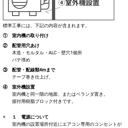
標準工事には、下記の内容が含まれます。
①
室内機の取り付け
②
配管用穴あけ
木造・モルタル・ALC・壁穴1個所
パテ埋め
③
配管・配線類4mまで
テープ巻き仕上げ。
④
室外機設置
室内機と同一階の地面、またはベランダ置き。
据付用樹脂ブロック付きです。
※
１ 電源について
室内機の設置場所付近にエアコン専用のコンセントが