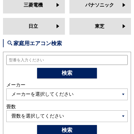
MSZ-GV2524
MSZ-AXV2524
三菱電機
パナソニック
MSZ-BXV2524
MSZ-JXV2524
MSZ-ZXV2524
MSZ-GV2523
MSZ-BXV2523
MSZ-AXV2523
日立
東芝
MSZ-JXV2523
MSZ-ZXV2523
MSZ-GV2522
MSZ-AXV2522
家庭用エアコン検索
MSZ-BXV2522
MSZ-JXV2522
MSZ-ZXV2522
日立
RAS-XJ2525S
RAS-AJ25R
RAS-
MJ25R
RAS-V25R
RAS-ZJ25R
検索
RAS-XJ25R
RAS-AJ25N
RAS-
メーカー
MJ25N
RAS-V25N
RAS-ZJ25N
RAS-XJ25N
RAS-MJ25M
RAS-
AJ25M
RAS-V25M
RAS-ZJ25M
RAS-XJ25M
畳数
三菱重工
SRK2525SK2
SRK2525TWF
SRK2525T
SRK2525R
SRK2525S
検索
SRK2524T
SRK2524R