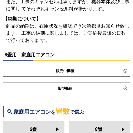
また、工事のキャンセルは承りますが、機器本体及び工事
に関し てそれぞれキャンセル料が掛かります。
【納期について】
商品の納期は、在庫状況を確認でき次第都度お知らせ致し
ます。 工事の納期に関しましては、ご契約後最短の日数
で行っておりま す。
8畳用 家庭用エアコン
販売中機種
ダイキン
S256ATES
S256ATCS
旧型機種
S256ATSS-K
S256ATSS-F
S256ATAS
S256ATRS
ダイキン
S255ATES
S255ATCS
S255ATAS
S254ATGS
S253ATVS
S255ATRS
S254ATES
畳数
家庭用エアコン
を
で選ぶ
S254ATCS
S254ATMS
東芝
RAS-2515T
RAS-U251X
RAS-
S254ATAS
S254ATRS
S253ATES
U251DX
RAS-U251DZ
RAS-
S253ATCS
S253ATFS
6畳
8畳
U251DR