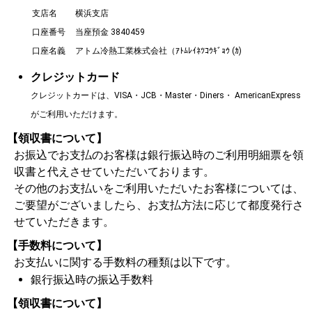
支店名
横浜支店
口座番号
当座預金 3840459
口座名義
アトム冷熱工業株式会社（ｱﾄﾑﾚｲﾈﾂｺｳｷﾞｮｳ (ｶ)
クレジットカード
クレジットカードは、VISA・JCB・Master・Diners・ AmericanExpress
がご利用いただけます。
【領収書について】
お振込でお支払のお客様は銀行振込時のご利用明細票を領
収書と代えさせていただいております。
その他のお支払いをご利用いただいたお客様については、
ご要望がございましたら、お支払方法に応じて都度発行さ
せていただきます。
【手数料について】
お支払いに関する手数料の種類は以下です。
銀行振込時の振込手数料
【領収書について】