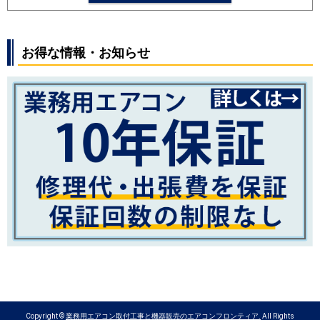
SRK2524S
SRK2523T
SRK2523R
SRK2523S
SRK2522T
SRK2522R
SRK2522S
お得な情報・お知らせ
パナソニック
CS-254DFL
CS-254DJ
CS-
254DGX
CS-254DEX
CS-254DHX
CS-252DJ
CS-252DFL
CS-
252DGX
CS-252DEX
CS-251DAX
CS-252DX
CS-252DLX
Copyright ©
業務用エアコン取付工事と機器販売のエアコンフロンティア.
All Rights