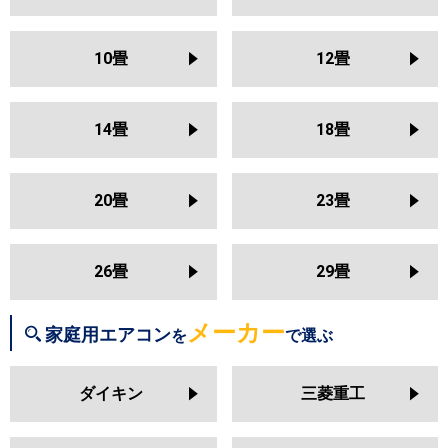
S253ATSS
S253ATAS
三菱電機
MSZ-KXV2526
MSZ-NXV2526
S253ATMS
S253ATRS
S25ZTES
MSZ-HXV2526
MSZ-GV2526
S25ZTCXS
S25ZTFXS
10畳
12畳
MSZ-AXV2526
MSZ-BXV2526
S25ZTSXS
S25ZTAXS
MSZ-JXV2526
MSZ-ZXV2526
S25ZTVXS
S25ZTMXS
S25ZTRXS
14畳
18畳
日立
RAS-BJ2526S
RAS-AJ2526S
RAS-MJ2526S
RAS-VJ2526S
東芝
RAS-2514T
RAS-N251X
RAS-
RAS-ZJ2526S
RAS-XJ2526S
N251DX
RAS-N251DZ
RAS-
20畳
23畳
RAS-AJ2525S
RAS-MJ2525S
N251DRZ
RAS-N251DRH
RAS-
RAS-VJ2525S
RAS-ZJ2525S
K251X
RAS-2513T
RAS-K251DZ
RAS-K251DX
RAS-K251DRH
26畳
29畳
三菱重工
SRK2526SK2
SRK2526TWF
RAS-2512T
RAS-J251R
RAS-
SRK2526T
SRK2526R
SRK2526S
J251P
RAS-H255DRH
メーカー
家庭用エアコン
を
で選ぶ
三菱電機
MSZ-KXV2525
MSZ-NXV2525
パナソニック
CS-255DJ
CS-255DGX
CS-
MSZ-HXV2525
MSZ-GV2525
ダイキン
三菱重工
255DEX
CS-255DHX
CS-254DLX
MSZ-AXV2525
MSZ-BXV2525
MSZ-JXV2525
MSZ-ZXV2525