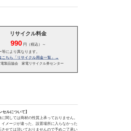
リサイクル料金
990
円（税込）～
ー等により異なります。
はこちら「リサイクル用金一覧」→
家電製品協会 家電リサイクル券センター
ンセルについて】
換に関しては商材の性質上承っておりません。
、イメージが違った、設置場所に入らなかった
応させては頂いておりませんので予めご了承い