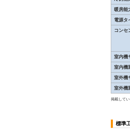
暖房能
電源タ
コンセ
室内機
室内機
室外機
室外機
掲載してい
標準