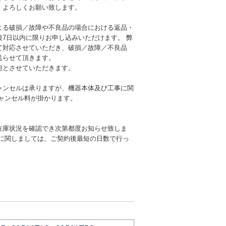
、よろしくお願い致します。
よる破損／故障や不良品の場合における返品・
後7日以内に限りお申し込みいただけます。 弊
て対応させていただき、破損／故障／不良品
送らせて頂きます。
担とさせていただきます。
ャンセルは承りますが、機器本体及び工事に関
キャンセル料が掛かります。
在庫状況を確認でき次第都度お知らせ致しま
期に関しましては、ご契約後最短の日数で行っ