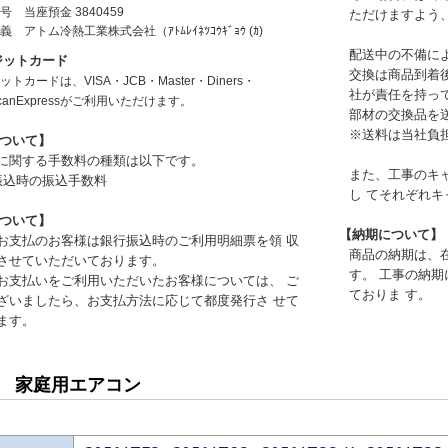
号
当座預金 3840459
ただけますよう
名義
アトム冷熱工業株式会社（ｱﾄﾑﾚｲﾈﾂｺｳｷﾞｮｳ (ｶ)
配送中の不備に
ジットカード
交換は商品到着
トカードは、VISA・JCB・Master・Diners・
社が責任を持っ
icanExpressがご利用いただけます。
部材の交換品を
※送料は当社負
ついて】
に関する手数料の種類は以下です。
また、工事のキ
振込時の振込手数料
し てそれぞれ
ついて】
【納期について】
お支払のお客様は銀行振込時のご利用明細票を領 収
商品の納期は、
させていただいております。
す。 工事の納
お支払いをご利用いただいたお客様については、 ご
ておりま す。
ざいましたら、お支払方法に応じて都度発行さ せて
ます。
用 家庭用エアコン