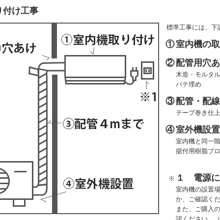
り付け工事
標準工事には、下
①
室内機の
②
配管用穴
木造・モルタル
パテ埋め
③
配管・配線
テープ巻き仕
④
室外機設
室内機と同一
据付用樹脂ブ
１ 電源
※
室内機の設置
か、ご確認く
また、ご購入
認ください。