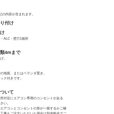
記の内容が含まれます。
取り付け
あけ
・ALC・壁穴1個所
類4mまで
上げ。
置
階の地面、またはベランダ置き。
ロック付きです。
について
場所付近にエアコン専用のコンセントがある
ださい。
のエアコンとコンセントの形が一致するかご確
（工事もご注文いただいた場合は別途料金でご