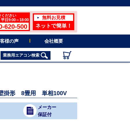
せください
無料お見積
日9:00～18:00
0-620-500
ネットで簡単！
客様の声
会社概要
業務用エアコン検索
壁掛形 8畳用 単相100V
メーカー
保証付