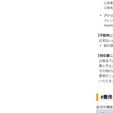
口座番
口座
クレ
クレジッ
Amer
【手数料に
お支払い
銀行
【領収書に
お振込で
書と代え
その他の
要望がご
いただき
8畳
販売中機種