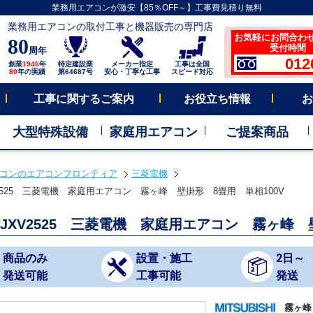
業務用エアコンが激安【85％OFF～】工事費見積り無料
業務用エアコンの取付工事と機器販売の専門店
お気軽にお問合わ
80
受付時間 平
周年
012
創業
1946
年
特定建設業
メーカー指定
工事は全国
80
年の実績
第64687号
安心・丁寧な工事
スピード対応
工事に関するご案内
お役立ち情報
お
大型特殊設備
家庭用エアコン
ご提案商品
コンのエアコンフロンティア
三菱電機
V2525 三菱電機 家庭用エアコン 霧ヶ峰 壁掛形 8畳用 単相100V
Z-JXV2525 三菱電機 家庭用エアコン 霧ヶ峰 
商品のみ
設置・施工
2日～
発送可能
工事可能
発送
霧ヶ峰