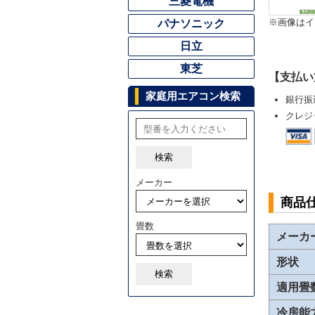
三菱電機
※画像はイ
パナソニック
日立
東芝
【支払い
家庭用エアコン検索
銀行振
クレジ
検索
メーカー
商品
畳数
メーカ
形状
検索
適用畳
冷房能