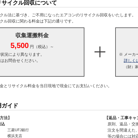
リサイクル回収について
クル法に基づき、ご不用になったエアコンのリサイクル回収をいたします。
クル回収に関わる料金は下記の通りです。
収集運搬料金
5,500
円（税込）～
・状況により異なります。
※
メーカ
くはお問合せください。
詳しく
（財）
金とリサイクル料金を当日現地で現金にてお支払いください。
用ガイド
方法】
【返品・工事キャ
振込
原則、返品・交
三菱UFJ銀行
注文を間違えた
横浜支店
等の場合には対