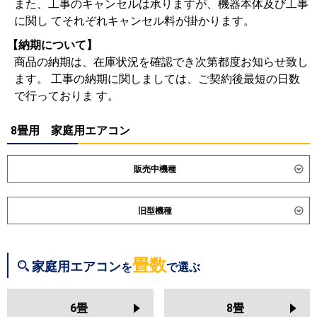
また、工事のキャンセルは承りますが、機器本体及び工事
に関し てそれぞれキャンセル料が掛かります。
【納期について】
商品の納期は、在庫状況を確認でき次第都度お知らせ致し
ます。 工事の納期に関しましては、ご契約後最短の日数
で行っておりま す。
8畳用 家庭用エアコン
販売中機種
ダイキン
S256ATES
S256ATCS
旧型機種
S256ATSS-K
S256ATSS-F
S256ATAS
S256ATRS
ダイキン
S255ATES
S255ATCS
S255ATAS
S254ATGS
S253ATVS
S255ATRS
S254ATES
畳数
家庭用エアコン
を
で選ぶ
S254ATCS
S254ATMS
東芝
RAS-2515T
RAS-U251X
RAS-
S254ATAS
S254ATRS
S253ATES
U251DX
RAS-U251DZ
RAS-
S253ATCS
S253ATFS
6畳
8畳
U251DR