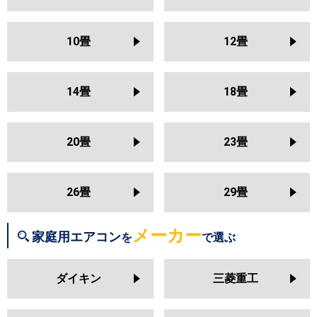
S253ATSS
S253ATAS
三菱電機
MSZ-KXV2526
MSZ-NXV2526
S253ATMS
S253ATRS
S25ZTES
MSZ-HXV2526
MSZ-GV2526
S25ZTCXS
S25ZTFXS
10畳
12畳
MSZ-AXV2526
MSZ-BXV2526
S25ZTSXS
S25ZTAXS
MSZ-JXV2526
MSZ-ZXV2526
S25ZTVXS
S25ZTMXS
S25ZTRXS
14畳
18畳
日立
RAS-BJ2526S
RAS-AJ2526S
RAS-MJ2526S
RAS-VJ2526S
東芝
RAS-2514T
RAS-N251X
RAS-
RAS-ZJ2526S
RAS-XJ2526S
N251DX
RAS-N251DZ
RAS-
20畳
23畳
RAS-AJ2525S
RAS-MJ2525S
N251DRZ
RAS-N251DRH
RAS-
RAS-VJ2525S
RAS-ZJ2525S
K251X
RAS-2513T
RAS-K251DZ
RAS-K251DX
RAS-K251DRH
26畳
29畳
三菱重工
SRK2526SK2
SRK2526TWF
RAS-2512T
RAS-J251R
RAS-
SRK2526T
SRK2526R
SRK2526S
J251P
RAS-H255DRH
メーカー
家庭用エアコン
を
で選ぶ
三菱電機
MSZ-KXV2525
MSZ-NXV2525
パナソニック
CS-255DJ
CS-255DGX
CS-
MSZ-HXV2525
MSZ-GV2525
ダイキン
三菱重工
255DEX
CS-255DHX
CS-254DLX
MSZ-AXV2525
MSZ-BXV2525
MSZ-JXV2525
MSZ-ZXV2525