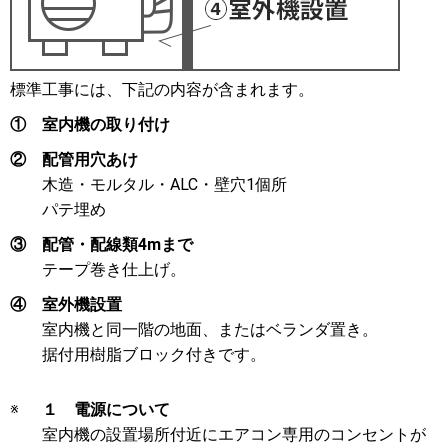
標準工事には、下記の内容が含まれます。
①
室内機の取り付け
②
配管用穴あけ
木造・モルタル・ALC・壁穴1個所
パテ埋め
③
配管・配線類4mまで
テープ巻き仕上げ。
④
室外機設置
室内機と同一階の地面、またはベランダ置き。
据付用樹脂ブロック付きです。
※
１ 電源について
室内機の設置場所付近にエアコン専用のコンセントが