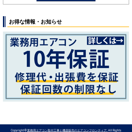
SRK2524S
SRK2523T
SRK2523R
SRK2523S
SRK2522T
SRK2522R
SRK2522S
お得な情報・お知らせ
パナソニック
CS-254DFL
CS-254DJ
CS-
254DGX
CS-254DEX
CS-254DHX
CS-252DJ
CS-252DFL
CS-
252DGX
CS-252DEX
CS-251DAX
CS-252DX
CS-252DLX
Copyright ©
業務用エアコン取付工事と機器販売のエアコンフロンティア.
All Rights