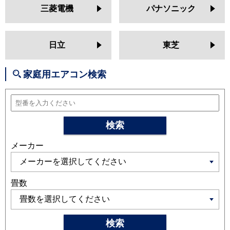
MSZ-GV2524
MSZ-AXV2524
三菱電機
パナソニック
MSZ-BXV2524
MSZ-JXV2524
MSZ-ZXV2524
MSZ-GV2523
MSZ-BXV2523
MSZ-AXV2523
日立
東芝
MSZ-JXV2523
MSZ-ZXV2523
MSZ-GV2522
MSZ-AXV2522
家庭用エアコン検索
MSZ-BXV2522
MSZ-JXV2522
MSZ-ZXV2522
日立
RAS-XJ2525S
RAS-AJ25R
RAS-
MJ25R
RAS-V25R
RAS-ZJ25R
検索
RAS-XJ25R
RAS-AJ25N
RAS-
メーカー
MJ25N
RAS-V25N
RAS-ZJ25N
RAS-XJ25N
RAS-MJ25M
RAS-
AJ25M
RAS-V25M
RAS-ZJ25M
RAS-XJ25M
畳数
三菱重工
SRK2525SK2
SRK2525TWF
SRK2525T
SRK2525R
SRK2525S
検索
SRK2524T
SRK2524R