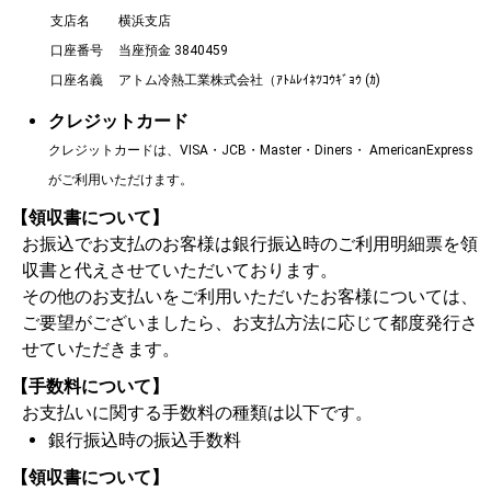
支店名
横浜支店
口座番号
当座預金 3840459
口座名義
アトム冷熱工業株式会社（ｱﾄﾑﾚｲﾈﾂｺｳｷﾞｮｳ (ｶ)
クレジットカード
クレジットカードは、VISA・JCB・Master・Diners・ AmericanExpress
がご利用いただけます。
【領収書について】
お振込でお支払のお客様は銀行振込時のご利用明細票を領
収書と代えさせていただいております。
その他のお支払いをご利用いただいたお客様については、
ご要望がございましたら、お支払方法に応じて都度発行さ
せていただきます。
【手数料について】
お支払いに関する手数料の種類は以下です。
銀行振込時の振込手数料
【領収書について】