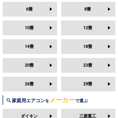
S254ATAS
S254ATRS
S253ATES
U251DX
RAS-U251DZ
RAS-
S253ATCS
S253ATFS
6畳
8畳
U251DR
S253ATSS
S253ATAS
三菱電機
MSZ-KXV2526
MSZ-NXV2526
S253ATMS
S253ATRS
S25ZTES
MSZ-HXV2526
MSZ-GV2526
S25ZTCXS
S25ZTFXS
10畳
12畳
MSZ-AXV2526
MSZ-BXV2526
S25ZTSXS
S25ZTAXS
MSZ-JXV2526
MSZ-ZXV2526
S25ZTVXS
S25ZTMXS
S25ZTRXS
14畳
18畳
日立
RAS-BJ2526S
RAS-AJ2526S
RAS-MJ2526S
RAS-VJ2526S
東芝
RAS-2514T
RAS-N251X
RAS-
RAS-ZJ2526S
RAS-XJ2526S
N251DX
RAS-N251DZ
RAS-
20畳
23畳
RAS-AJ2525S
RAS-MJ2525S
N251DRZ
RAS-N251DRH
RAS-
RAS-VJ2525S
RAS-ZJ2525S
K251X
RAS-2513T
RAS-K251DZ
RAS-K251DX
RAS-K251DRH
26畳
29畳
三菱重工
SRK2526SK2
SRK2526TWF
RAS-2512T
RAS-J251R
RAS-
SRK2526T
SRK2526R
SRK2526S
J251P
RAS-H255DRH
メーカー
家庭用エアコン
を
で選ぶ
三菱電機
MSZ-KXV2525
MSZ-NXV2525
パナソニック
CS-255DJ
CS-255DGX
CS-
MSZ-HXV2525
MSZ-GV2525
ダイキン
三菱重工
255DEX
CS-255DHX
CS-254DLX