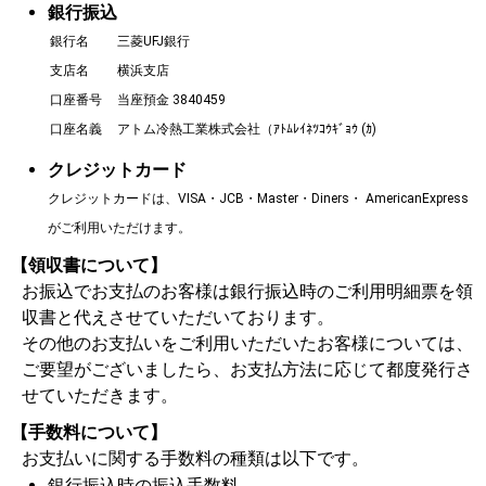
銀行振込
銀行名
三菱UFJ銀行
支店名
横浜支店
口座番号
当座預金 3840459
口座名義
アトム冷熱工業株式会社（ｱﾄﾑﾚｲﾈﾂｺｳｷﾞｮｳ (ｶ)
クレジットカード
クレジットカードは、VISA・JCB・Master・Diners・ AmericanExpress
がご利用いただけます。
【領収書について】
お振込でお支払のお客様は銀行振込時のご利用明細票を領
収書と代えさせていただいております。
その他のお支払いをご利用いただいたお客様については、
ご要望がございましたら、お支払方法に応じて都度発行さ
せていただきます。
【手数料について】
お支払いに関する手数料の種類は以下です。
銀行振込時の振込手数料