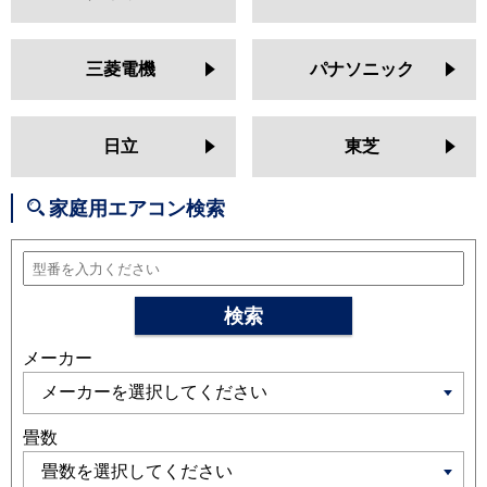
MSZ-AXV2525
MSZ-BXV2525
MSZ-JXV2525
MSZ-ZXV2525
MSZ-GV2524
MSZ-AXV2524
三菱電機
パナソニック
MSZ-BXV2524
MSZ-JXV2524
MSZ-ZXV2524
MSZ-GV2523
MSZ-BXV2523
MSZ-AXV2523
日立
東芝
MSZ-JXV2523
MSZ-ZXV2523
MSZ-GV2522
MSZ-AXV2522
家庭用エアコン検索
MSZ-BXV2522
MSZ-JXV2522
MSZ-ZXV2522
日立
RAS-XJ2525S
RAS-AJ25R
RAS-
MJ25R
RAS-V25R
RAS-ZJ25R
検索
RAS-XJ25R
RAS-AJ25N
RAS-
メーカー
MJ25N
RAS-V25N
RAS-ZJ25N
RAS-XJ25N
RAS-MJ25M
RAS-
AJ25M
RAS-V25M
RAS-ZJ25M
RAS-XJ25M
畳数
三菱重工
SRK2525SK2
SRK2525TWF