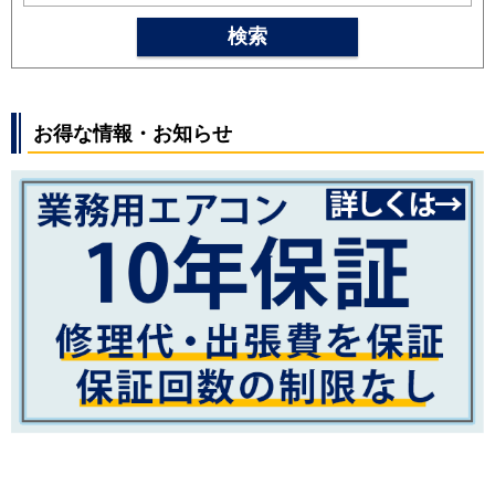
SRK2525T
SRK2525R
SRK2525S
検索
SRK2524T
SRK2524R
SRK2524S
SRK2523T
SRK2523R
SRK2523S
SRK2522T
SRK2522R
SRK2522S
お得な情報・お知らせ
パナソニック
CS-254DFL
CS-254DJ
CS-
254DGX
CS-254DEX
CS-254DHX
CS-252DJ
CS-252DFL
CS-
252DGX
CS-252DEX
CS-251DAX
CS-252DX
CS-252DLX