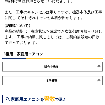
※送料は当社負担とさせていただきます。
また、工事のキャンセルは承りますが、機器本体及び工事
に関し てそれぞれキャンセル料が掛かります。
【納期について】
商品の納期は、在庫状況を確認でき次第都度お知らせ致し
ます。 工事の納期に関しましては、ご契約後最短の日数
で行っておりま す。
8畳用 家庭用エアコン
販売中機種
ダイキン
S256ATES
S256ATCS
旧型機種
S256ATSS-K
S256ATSS-F
S256ATAS
S256ATRS
ダイキン
S255ATES
S255ATCS
S255ATAS
S254ATGS
S253ATVS
S255ATRS
S254ATES
畳数
家庭用エアコン
を
で選ぶ
S254ATCS
S254ATMS
東芝
RAS-2515T
RAS-U251X
RAS-