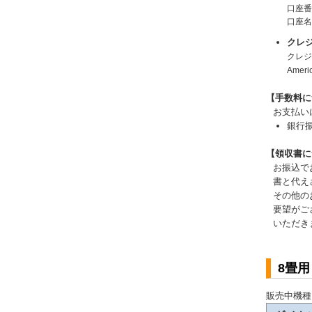
口座番
口座
クレ
クレジッ
Amer
【手数料に
お支払い
銀行
【領収書に
お振込で
書と代え
その他の
要望がご
いただき
8畳
販売中機種