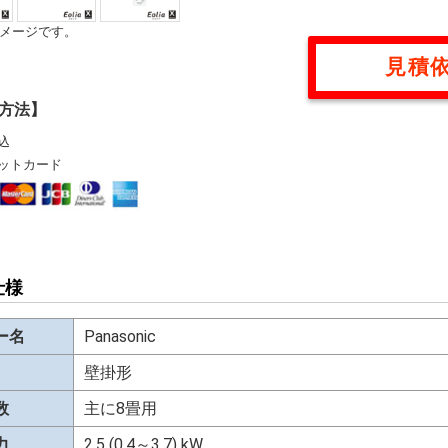
メージです。
見積
方法】
込
ットカード
仕様
ー名
Panasonic
壁掛形
数
主に8畳用
力
2.5 (0.4～3.7) kW