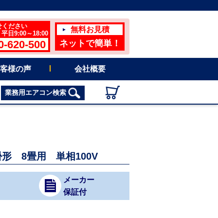
せください
無料お見積
日9:00～18:00
0-620-500
ネットで簡単！
客様の声
会社概要
業務用エアコン検索
壁掛形 8畳用 単相100V
メーカー
保証付