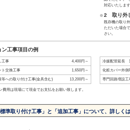
対応いたしま
2 取り外
※
既存機の取り
ただいた場合
さい。
ョン工事項目の例
し工事
4,400円～
冷媒配管延長 
ント交換工事
1,650円～
化粧カバー外側
根等への取り付け工事(金具含む)
13,200円～
専門回路増設工
ン費用は現場にて現金でお支払をお願い致します。
標準取り付け工事」と「追加工事」について、詳しく