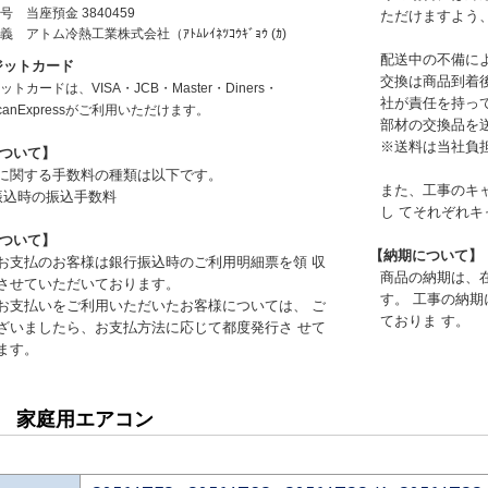
号
当座預金 3840459
ただけますよう
名義
アトム冷熱工業株式会社（ｱﾄﾑﾚｲﾈﾂｺｳｷﾞｮｳ (ｶ)
配送中の不備に
ジットカード
交換は商品到着
トカードは、VISA・JCB・Master・Diners・
社が責任を持っ
icanExpressがご利用いただけます。
部材の交換品を
※送料は当社負
ついて】
に関する手数料の種類は以下です。
また、工事のキ
振込時の振込手数料
し てそれぞれ
ついて】
【納期について】
お支払のお客様は銀行振込時のご利用明細票を領 収
商品の納期は、
させていただいております。
す。 工事の納
お支払いをご利用いただいたお客様については、 ご
ておりま す。
ざいましたら、お支払方法に応じて都度発行さ せて
ます。
用 家庭用エアコン