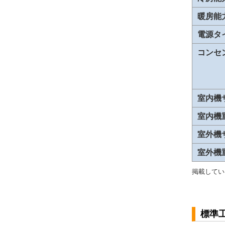
暖房能
電源タ
コンセ
室内機
室内機
室外機
室外機
掲載してい
標準