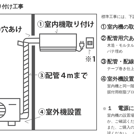
り付け工事
標準工事には、下
①
室内機の
②
配管用穴
木造・モルタル
パテ埋め
③
配管・配線
テープ巻き仕
④
室外機設
室内機と同一
据付用樹脂ブ
１ 電源
※
室内機の設置
か、ご確認く
また、ご購入
認ください。