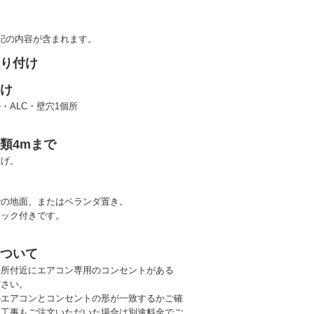
記の内容が含まれます。
取り付け
あけ
・ALC・壁穴1個所
類4mまで
上げ。
置
階の地面、またはベランダ置き。
ロック付きです。
について
場所付近にエアコン専用のコンセントがある
ださい。
のエアコンとコンセントの形が一致するかご確
（工事もご注文いただいた場合は別途料金でご