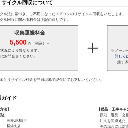
リサイクル回収について
クル法に基づき、ご不用になったエアコンのリサイクル回収をいたします。
クル回収に関わる料金は下記の通りです。
収集運搬料金
5,500
円（税込）～
・状況により異なります。
※
メーカ
くはお問合せください。
詳しく
（財）
金とリサイクル料金を当日現地で現金にてお支払いください。
用ガイド
方法】
【返品・工事キャ
振込
原則、返品・交
三菱UFJ銀行
注文を間違えた
横浜支店
等の場合には対