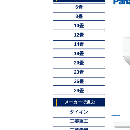
6畳
8畳
10畳
12畳
14畳
18畳
20畳
23畳
26畳
29畳
メーカーで選ぶ
ダイキン
三菱重工