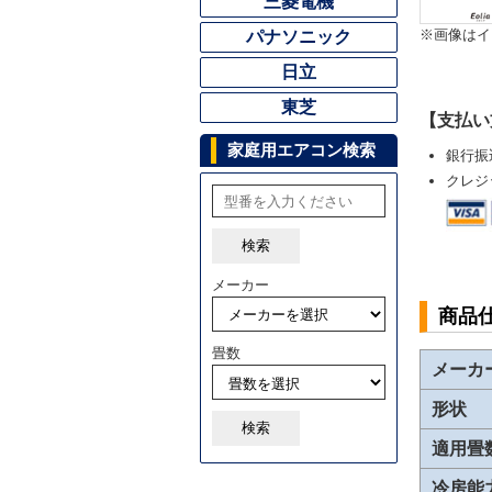
三菱電機
※画像はイ
パナソニック
日立
東芝
【支払い
家庭用エアコン検索
銀行振
クレジ
検索
メーカー
商品
畳数
メーカ
形状
検索
適用畳
冷房能