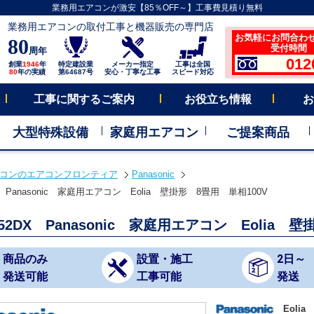
業務用エアコンが激安【85％OFF～】工事費見積り無料
業務用エアコンの取付工事と機器販売の専門店
お気軽にお問合わ
80
受付時間 平
周年
012
創業
1946
年
特定建設業
メーカー指定
工事は全国
80
年の実績
第64687号
安心・丁寧な工事
スピード対応
工事に関するご案内
お役立ち情報
お
大型特殊設備
家庭用エアコン
ご提案商品
コンのエアコンフロンティア
Panasonic
DX Panasonic 家庭用エアコン Eolia 壁掛形 8畳用 単相100V
252DX Panasonic 家庭用エアコン Eolia 
商品のみ
設置・施工
2日～
発送可能
工事可能
発送
Eolia