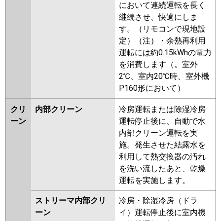
において連続運転を長く
継続させ、快適にしま
す。（リモコンで現地設
定）（注）・余熱再利用
運転には約0.15kWhの電力
を消費します（。室外
2℃、室内20℃時、室外機
P160形において）
クリ
内部クリーン
冷房運転または除湿冷房
ーン
運転停止後に、自動で水
内部クリーン運転を実
施。発生させた結露水を
利用して熱交換器の汚れ
を洗い流したあと、乾燥
運転を実施します。
ストリーマ内部クリ
冷房・除湿冷房（ドラ
ーン
イ）運転停止後に室内機