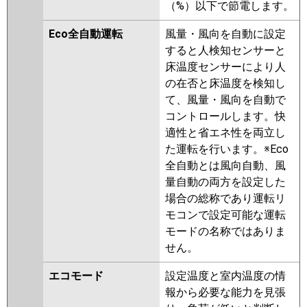
（%）以下で節電します。
パナソニック
PA-P160U7GTC
PA-P160U7GTNC
ZRMP160HF4
PLZT-
PA-P160U7GTNCX
ZRMP160HLF4
PLZT-
Eco全自動運転
風量・風向を自動に設定
ZRMP160HBF4
PLZT-
すると人検知センサーと
ZRMP160HFG4
PLZT-
床温度センサーにより人
ZRMP160HF3
PLZT-
の在否と床温度を検知し
ZRMP160HLF3
PLZT-
て、風量・風向を自動で
ZRMP160HFG3
PLZT-
コントロールします。快
ZRMP160HF2
PLZT-
適性と省エネ性を両立し
ZRMP160HLF2
PLZT-
た運転を行います。※Eco
ZRMP160HFG2
PLZT-
全自動とは風向自動、風
ZRMP160EFZ
PLZT-
量自動の両方を設定した
ZRMP160ELFZ
PLZT-
場合の総称であり運転リ
ZRMP160EFGZ
PLZT-
モコンで設定可能な運転
ZRMP160ELFGZ
PLZT-
モードの名称ではありま
ZRMP160EFY
PLZT-
せん。
ZRMP160ELFY
PLZT-
エコモード
設定温度と室内温度の情
ZRMP160EFGY
PLZT-
報から必要な能力を見張
ZRMP160ELFGY
PLZT-