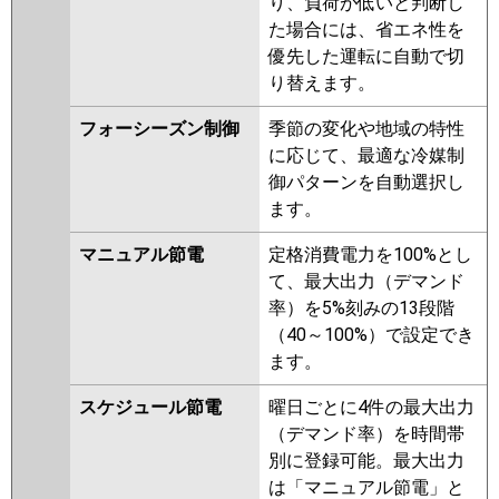
り、負荷が低いと判断し
ZRMP160EFV
PLZT-
た場合には、省エネ性を
ZRMP160ELFV
PLZT-
優先した運転に自動で切
ZRMP160EFGV
PLZT-
り替えます。
ZRMP160ELFGV
PLZT-
ZRMP160ELFR
PLZT-
フォーシーズン制御
季節の変化や地域の特性
ZRMP160EFR
PLZT-
に応じて、最適な冷媒制
ZRMP160ELFGR
PLZT-
御パターンを自動選択し
ZRMP160EFGR
ます。
日立
RCI-GP160RGHG12
RCI-
マニュアル節電
定格消費電力を100%とし
GP160RGHG8
RCI-GP160RGHG7
て、最大出力（デマンド
RCI-GP160RGHG6
RCI-
率）を5%刻みの13段階
GP160RGHG5
RCI-GP160RGHG4
（40～100%）で設定でき
RCI-GP160RGHG3
RCI-
ます。
AP160GHG6-kobe
RCI-
AP160GHG6
RCI-GP160RGHG2
スケジュール節電
曜日ごとに4件の最大出力
（デマンド率）を時間帯
三菱重工
FDTZ1606HT6S-airf
別に登録可能。最大出力
FDTZ1606HT6S
FDTZ1606HT6S-
は「マニュアル節電」と
osj
FDTZ1606HT6S-rak