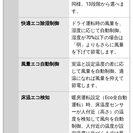
同様、13段階から選べま
FDTZ1605HT5SA-osj
す。
FDTZ1605HT5SA-rak
FDTZ1605HT5SA-airf
快適エコ除湿制御
ドライ運転時の風量を、
FDTZ1605HT5SA
湿度に応じて自動制御。
FDTZ1605HT5S-osj
湿度が70%以下の場合は
FDTZ1605HT5S-rak
「弱」よりもさらに風量
FDTZ1605HT5S-airf
を下げて節電します。
FDTZ1605HT5S-airflex
FDTZ1605HT5S
FDTZ1605HT5S-
風量エコ自動制御
室温と設定温度の差に応
rakuri-na
じて風量を自動制御。適
温になれば風量を抑えて
パナソニック
PA-P160U7GTNBX
PA-
節電します。
P160U7GTNB
PA-P160U7GTB
PA-P160U7GT
PA-P160U7GTN
床温エコ検知
暖房運転設定（Eco全自動
PA-P160U6GTB
PA-P160U6GTNB
運転）時、床温度センサ
PA-P160U6GTN
PA-P160U6GT
ーが人付近（高さ）の温
度を検知して風向を自動
制御。人付近の温度が設