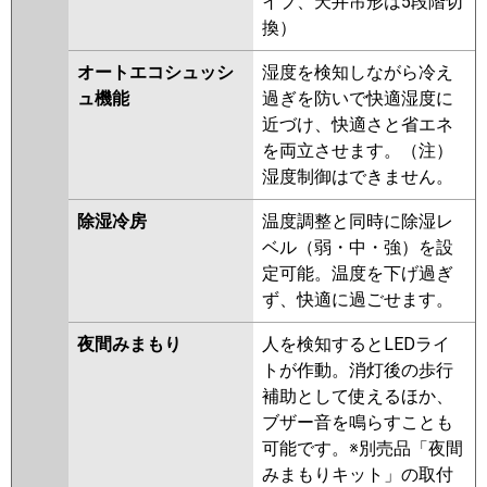
イプ、天井吊形は5段階切
換）
オートエコシュッシ
湿度を検知しながら冷え
ュ機能
過ぎを防いで快適湿度に
近づけ、快適さと省エネ
を両立させます。（注）
湿度制御はできません。
除湿冷房
温度調整と同時に除湿レ
ベル（弱・中・強）を設
定可能。温度を下げ過ぎ
ず、快適に過ごせます。
夜間みまもり
人を検知するとLEDライ
トが作動。消灯後の歩行
補助として使えるほか、
ブザー音を鳴らすことも
可能です。※別売品「夜間
みまもりキット」の取付