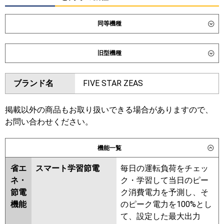
同等機種
ダイキン
SSRC160DM
SSRC160DNM
旧型機種
SSRUC160DM
ダイキン
SSRC160CM
SSRUC160CM
東芝
ブランド名
FIVE STAR ZEAS
SSRC160BYM
SSRC160BYNM
三菱電機
PLZT-ZRMP160HF6
PLZT-
SSRUC160BYM
SSRC160BJM
ZRMP160HLF6
PLZT-
SSRC160BJNM
SSRJC160BJM
掲載以外の商品もお取り扱いできる場合がありますので、
ZRMP160HBF6
PLZT-
SSRJC160BFM
SSRC160BFM
お問い合わせください。
ZRMP160HFG6
SSRC160BFNM
SSRC160BCM
SSRC160BCNM
機能一覧
日立
RCI-GP160RGHG11
東芝
省エ
スマート学習節電
毎日の運転負荷をチェッ
三菱重工
FDTZ1606HT6SA-osj
ネ・
ク・学習して当日のピー
FDTZ1606HT6SA-rak
三菱電機
PLZT-ZRMP160HLF5
PLZT-
節電
ク消費電力を予測し、そ
FDTZ1606HT6SA-airf
ZRMP160HF5
PLZT-
機能
のピーク電力を100%とし
FDTZ1606HT6SA
ZRMP160HBF5
PLZT-
て、設定した最大出力
ZRMP160HFG5
PLZT-