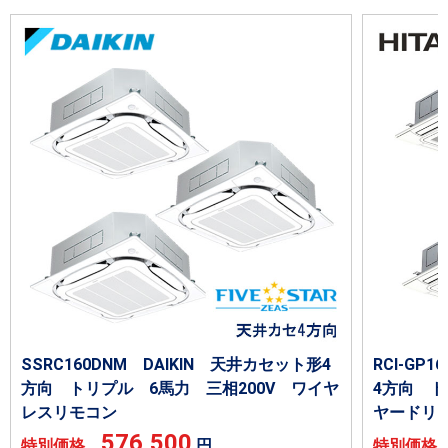
SSRC160DNM DAIKIN 天井カセット形4
RCI-GP
方向 トリプル 6馬力 三相200V ワイヤ
4方向 ト
レスリモコン
ヤードリ
576,500
特別価格
円
特別価