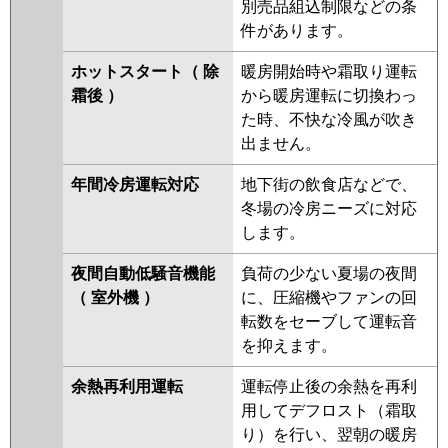
別売品組込制限などの条
件があります。
ホットスタート（ 除
暖房開始時や霜取り運転
霜後 ）
から暖房運転に切換わっ
た時、不快な冷風が吹き
出ません。
年間冷房運転対応
地下街の飲食店などで、
冬場の冷房ニーズに対応
します。
夜間自動低騒音機能
負荷の少ない夏場の夜間
（ 室外機 ）
に、圧縮機やファンの回
転数をセーブして運転音
を抑えます。
余熱再利用運転
運転停止後の余熱を再利
用してデフロスト（霜取
り）を行い、翌朝の暖房