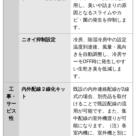
用し、臭いや詰まりの原
因となるスライムやカ
ビ・菌の発生を抑制しま
す。
ニオイ抑制設定
冷房、除湿冷房中の設定
温度到達後、風量・風向
きを自動調整し、冷房サ
ーモOFF時に発生しやす
い生乾き臭を低減しま
す。
工
内外配線２線化キッ
既設の内外連絡配線が2線
事・
ト
式の場合、別売品を取付
サー
けることで既設配線の流
ビス
用が可能です。また、集
性
中配線の室外機渡りが可
能になります。（注）各
室内機に、室外機と別に