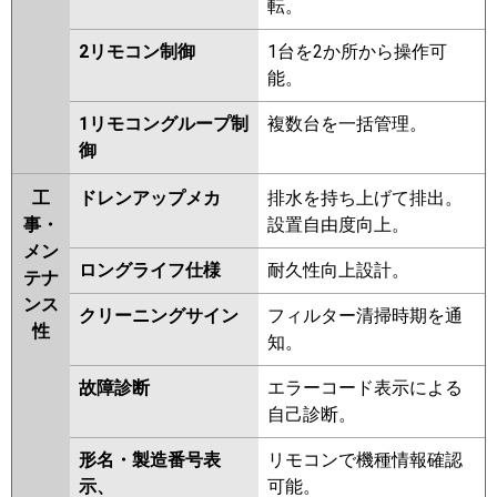
転。
2リモコン制御
1台を2か所から操作可
能。
1リモコングループ制
複数台を一括管理。
御
工
ドレンアップメカ
排水を持ち上げて排出。
事・
設置自由度向上。
メン
ロングライフ仕様
耐久性向上設計。
テナ
ンス
クリーニングサイン
フィルター清掃時期を通
性
知。
故障診断
エラーコード表示による
自己診断。
形名・製造番号表
リモコンで機種情報確認
示、
可能。