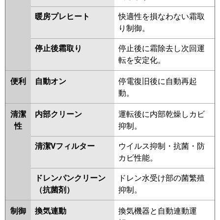
暖房プレヒート
快適性を損なわない霜取
り制御。
停止後霜取り
停止後に霜除去し次回運
転を安定化。
便利
自動オン
停電復旧後に自動再起
動。
清潔
内部クリーン
運転後に内部乾燥しカビ
性
抑制。
清潔Vフィルター
ウイルス抑制・抗菌・防
カビ性能。
ドレンパンクリーン
ドレン水受け部の菌繁殖
（抗菌剤）
抑制。
制御
換気連動
換気機器と自動連動運