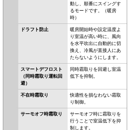
動し、順番にスイングす
るモードです。（暖房
時）
ドラフト防止
暖房開始時や設定温度よ
り室温が高い時に、風向
を水平吹出に自動的に切
換え、冷風が直接人にあ
たらないようにします。
スマートデフロスト
同時霜取りを回避し室温
（同時霜取り運転回
低下を抑制。
避）
不在時霜取り
快適性を損なわない霜取
り制御。
サーモオフ時霜取り
サーモオフ時に霜取りを
行うことで室温低下を抑
制します。