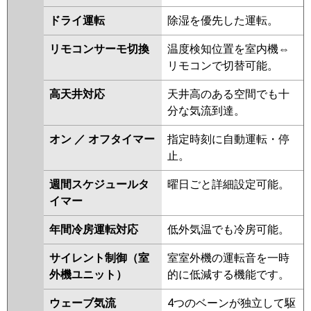
FDTZ1605HT5SA
FDTZ1605HT5S-osj
ドライ運転
除湿を優先した運転。
FDTZ1605HT5S-rak
リモコンサーモ切換
温度検知位置を室内機⇔
FDTZ1605HT5S-airf
リモコンで切替可能。
FDTZ1605HT5S-airflex
FDTZ1605HT5S
FDTZ1605HT5S-
高天井対応
天井高のある空間でも十
rakuri-na
分な気流到達。
パナソニック
PA-P160U7GTNBX
PA-
オン ／ オフタイマー
指定時刻に自動運転・停
P160U7GTNB
PA-P160U7GTB
止。
PA-P160U7GT
PA-P160U7GTN
PA-P160U6GTB
PA-P160U6GTNB
週間スケジュールタ
曜日ごと詳細設定可能。
PA-P160U6GTN
PA-P160U6GT
イマー
年間冷房運転対応
低外気温でも冷房可能。
サイレント制御（室
室室外機の運転音を一時
外機ユニット）
的に低減する機能です。
ウェーブ気流
4つのベーンが独立して駆