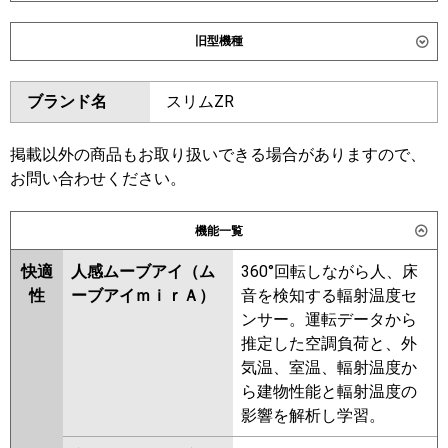
ダイキン
SSRC160DM
SSRC160DNM
旧型機種
SSRUC160DM
ダイキン
SSRC160CM
SSRC160CNM
東芝
ブランド名
スリムZR
SSRUC160CM
SSRC160BYM
三菱電機
PLZT-ZRMP160HF6
PLZT-
SSRC160BYNM
SSRUC160BYM
ZRMP160HLF6
PLZT-
SSRC160BJM
SSRC160BJNM
掲載以外の商品もお取り扱いできる場合がありますので、
ZRMP160HBF6
PLZT-
SSRJC160BJM
SSRJC160BFM
お問い合わせください。
ZRMP160HFG6
SSRC160BFM
SSRC160BFNM
SSRC160BCM
SSRC160BCNM
機能一覧
日立
RCI-GP160RGHG11
東芝
快適
人感ムーブアイ（ム
360°回転しながら人、床
三菱重工
FDTZ1606HT6SA-osj
性
ーブアイｍｉｒＡ）
音を検知する輻射温度セ
FDTZ1606HT6SA-rak
三菱電機
PLZT-ZRMP160HLF5
PLZT-
ンサー。運転データから
FDTZ1606HT6SA-airf
ZRMP160HF5
PLZT-
推定した空調負荷と、外
FDTZ1606HT6SA
ZRMP160HBF5
PLZT-
気温、室温、輻射温度か
ZRMP160HFG5
PLZT-
ら建物性能と輻射温度の
パナソニック
PA-P160U7GTC
PA-P160U7GTNC
ZRMP160HF4
PLZT-
影響を解析し学習。
PA-P160U7GTNCX
ZRMP160HLF4
PLZT-