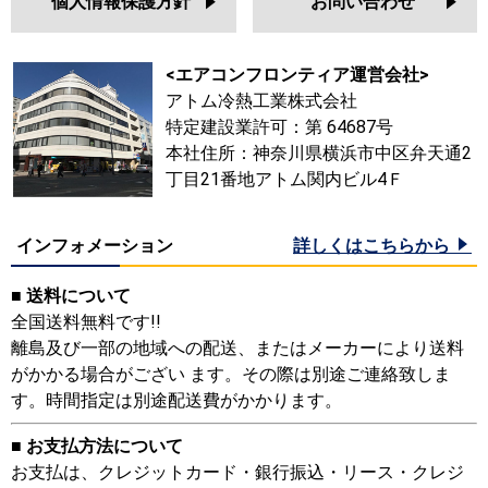
個人情報保護方針
お問い合わせ
<エアコンフロンティア運営会社>
アトム冷熱工業株式会社
特定建設業許可：第 64687号
本社住所：神奈川県横浜市中区弁天通2
丁目21番地アトム関内ビル4Ｆ
インフォメーション
詳しくはこちらから
■ 送料について
全国送料無料です!!
離島及び一部の地域への配送、またはメーカーにより送料
がかかる場合がござい ます。その際は別途ご連絡致しま
す。時間指定は別途配送費がかかります。
■ お支払方法について
お支払は、クレジットカード・銀行振込・リース・クレジ