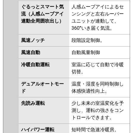
ZRMP160ELFR
PLZT-
ぐるっとスマート気
人感ムーブアイによるセ
ZRMP160EFR
PLZT-
流（人感ムーブアイ
ンシングと左右ルーバー
ZRMP160ELFGR
PLZT-
連動全周囲吹出し）
ユニットが連動して、
ZRMP160EFGR
360°いき届く気流。
日立
RCI-GP160RGHG12
RCI-
風速ノッチ
段階設定制御。
GP160RGHG8
RCI-GP160RGHG7
RCI-GP160RGHG6
RCI-
風速自動
自動風量制御
GP160RGHG5
RCI-GP160RGHG4
冷暖自動運転
室温に応じて自動で冷暖
RCI-GP160RGHG3
RCI-
切替。
AP160GHG6-kobe
RCI-
AP160GHG6
RCI-GP160RGHG2
デュアルオートモー
温度・湿度を同時制御し
ド
体感快適性向上。
三菱重工
FDTZ1606HT6S-airf
FDTZ1606HT6S
FDTZ1606HT6S-
先読み運転
少し未来の室温変化を予
osj
FDTZ1606HT6S-rak
測し、運転の強さをコン
FDTZ1605HT5SA-osj
トロールできます。
FDTZ1605HT5SA-rak
FDTZ1605HT5SA-airf
ハイパワー運転
短時間で急速冷暖房。