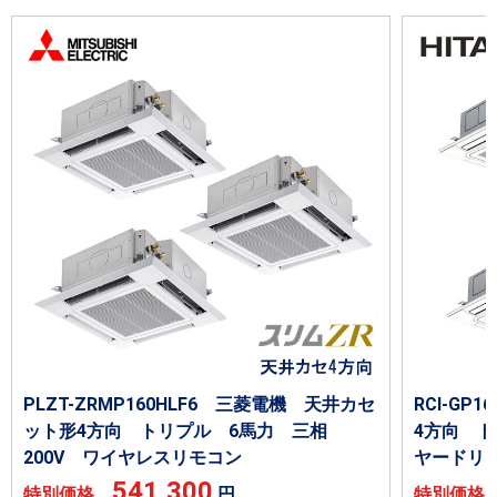
PLZT-ZRMP160HLF6 三菱電機 天井カセ
RCI-GP
ット形4方向 トリプル 6馬力 三相
4方向 ト
200V ワイヤレスリモコン
ヤードリ
541,300
特別価格
円
特別価