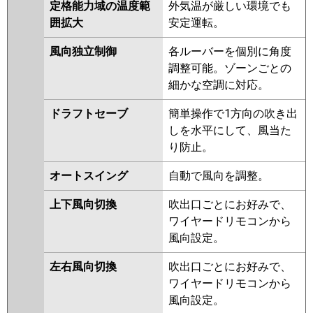
ZRMP160HBF4
PLZT-
定格能力域の温度範
外気温が厳しい環境でも
ZRMP160HFG4
PLZT-
囲拡大
安定運転。
ZRMP160HLF3
PLZT-
風向独立制御
各ルーバーを個別に角度
ZRMP160HFG3
PLZT-
調整可能。ゾーンごとの
ZRMP160HF2
PLZT-
細かな空調に対応。
ZRMP160HLF2
PLZT-
ZRMP160HFG2
PLZT-
ドラフトセーブ
簡単操作で1方向の吹き出
ZRMP160EFZ
PLZT-
しを水平にして、風当た
ZRMP160ELFZ
PLZT-
り防止。
ZRMP160EFGZ
PLZT-
ZRMP160ELFGZ
PLZT-
オートスイング
自動で風向を調整。
ZRMP160EFY
PLZT-
ZRMP160ELFY
PLZT-
上下風向切換
吹出口ごとにお好みで、
ZRMP160EFGY
PLZT-
ワイヤードリモコンから
ZRMP160ELFGY
PLZT-
風向設定。
ZRMP160EFV
PLZT-
左右風向切換
吹出口ごとにお好みで、
ZRMP160ELFV
PLZT-
ワイヤードリモコンから
ZRMP160EFGV
PLZT-
風向設定。
ZRMP160ELFGV
PLZT-