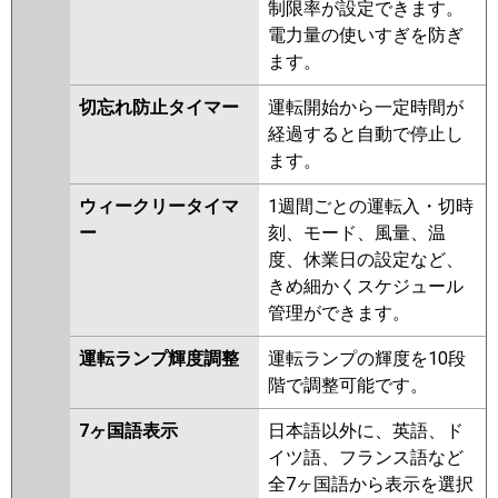
制限率が設定できます。
電力量の使いすぎを防ぎ
ます。
切忘れ防止タイマー
運転開始から一定時間が
経過すると自動で停止し
ます。
ウィークリータイマ
1週間ごとの運転入・切時
ー
刻、モード、風量、温
度、休業日の設定など、
きめ細かくスケジュール
管理ができます。
運転ランプ輝度調整
運転ランプの輝度を10段
階で調整可能です。
7ヶ国語表示
日本語以外に、英語、ド
イツ語、フランス語など
全7ヶ国語から表示を選択