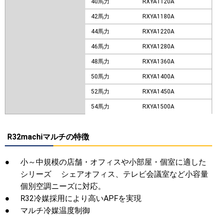
40馬力
RXYA1120A
42馬力
RXYA1180A
44馬力
RXYA1220A
46馬力
RXYA1280A
48馬力
RXYA1360A
50馬力
RXYA1400A
52馬力
RXYA1450A
54馬力
RXYA1500A
R32machiマルチの特徴
●
小～中規模の店舗・オフィスや小部屋・個室に適した
シリーズ シェアオフィス、テレビ会議室など小容量
個別空調ニーズに対応。
●
R32冷媒採用により高いAPFを実現
●
マルチ冷媒温度制御