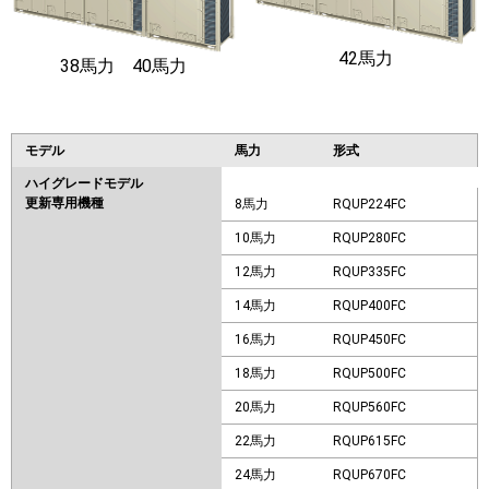
42馬力
38馬力 40馬力
モデル
馬力
形式
ハイグレードモデル
更新専用機種
8馬力
RQUP224FC
10馬力
RQUP280FC
12馬力
RQUP335FC
14馬力
RQUP400FC
16馬力
RQUP450FC
18馬力
RQUP500FC
20馬力
RQUP560FC
22馬力
RQUP615FC
24馬力
RQUP670FC