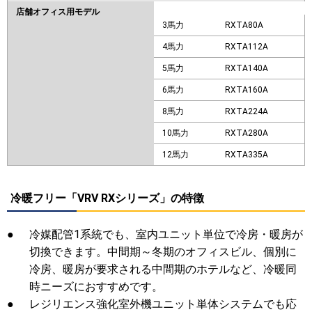
店舗オフィス用モデル
3馬力
RXTA80A
4馬力
RXTA112A
5馬力
RXTA140A
6馬力
RXTA160A
8馬力
RXTA224A
10馬力
RXTA280A
12馬力
RXTA335A
冷暖フリー「VRV RXシリーズ」の特徴
●
冷媒配管1系統でも、室内ユニット単位で冷房・暖房が
切換できます。中間期～冬期のオフィスビル、個別に
冷房、暖房が要求される中間期のホテルなど、冷暖同
時ニーズにおすすめです。
●
レジリエンス強化室外機ユニット単体システムでも応