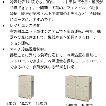
●
冷媒配管1系統でも、室内ユニット単位で冷房・暖房が
切換できます。中間期～冬期のオフィスビル、個別に
冷房、暖房が要求される中間期のホテルなど、冷暖同
時ニーズにおすすめです。
●
レジリエンス強化
室外機ユニット単体システムでも応急運転が可能。機
器を交互に休ませて、機器寿命を延長させるローテー
ション運転。
●
マルチ冷媒温度制御。
部屋ごとに異なる負荷に応じて、冷媒温度を個別にコ
ントロールできます。冷媒流量を個別にコントロール
できるので、負荷が異なる部屋も快適。
8馬力 10馬力 12馬力
14馬力 16馬力