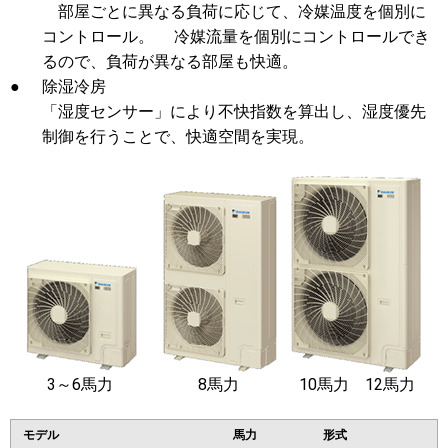
部屋ごとに異なる負荷に応じて、冷媒温度を個別に
コントロール。 冷媒流量を個別にコントロールでき
るので、負荷が異なる部屋も快適。
●
除湿冷房
「湿度センサー」により不快指数を算出し、湿度優先
制御を行うことで、快適空間を実現。
3～6馬力
8馬力
10馬力 12馬力
モデル
馬力
形式