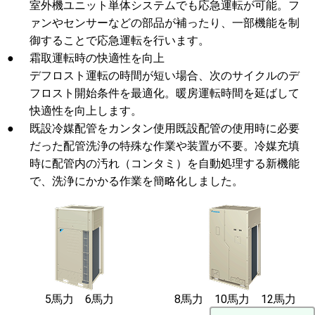
室外機ユニット単体システムでも応急運転が可能。フ
ァンやセンサーなどの部品が補ったり、一部機能を制
御することで応急運転を行います。
●
霜取運転時の快適性を向上
デフロスト運転の時間が短い場合、次のサイクルのデ
フロスト開始条件を最適化。暖房運転時間を延ばして
快適性を向上します。
●
既設冷媒配管をカンタン使用既設配管の使用時に必要
だった配管洗浄の特殊な作業や装置が不要。冷媒充填
時に配管内の汚れ（コンタミ）を自動処理する新機能
で、洗浄にかかる作業を簡略化しました。
5馬力 6馬力
8馬力 10馬力 12馬力