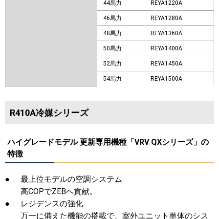
44馬力
REYA1220A
46馬力
REYA1280A
48馬力
REYA1360A
50馬力
REYA1400A
52馬力
REYA1450A
54馬力
REYA1500A
R410A冷媒シリーズ
ハイグレードモデル 更新専用機種「VRV QXシリーズ」の
特徴
●
最上位モデルの空調システム
高COPでZEBへ貢献。
●
レジデンスの強化
万一に備えた機能の搭載で、室外ユニット単体のシス