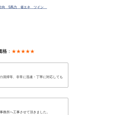
2方向 5馬力 省エネ ツイン
価格
：
★★★★★
の清掃等、非常に迅速・丁寧に対応しても
様事務所へ工事させて頂きました。