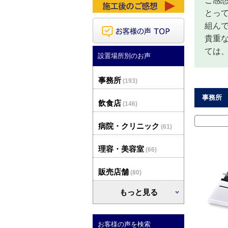
ご感
とっ
組ん
貴重
ては
設置場所別のお声
事務所
(193)
事務所 
飲食店
(146)
病院・クリニック
(61)
理容・美容室
(66)
販売店舗
(80)
もっと見る
お客様の声を検索