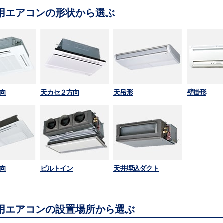
用エアコンの形状から選ぶ
向
天カセ２方向
天吊形
壁掛形
向
ビルトイン
天井埋込ダクト
用エアコンの設置場所から選ぶ