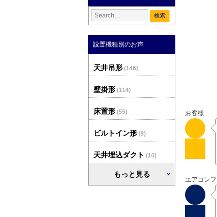
設置機種別のお声
天井吊形
(146)
壁掛形
(114)
床置形
(55)
お客様
ビルトイン形
(9)
天井埋込ダクト
(10)
もっと見る
エアコンフ