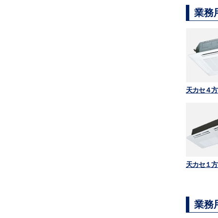
業務
天カセ４方
天カセ１方
業務