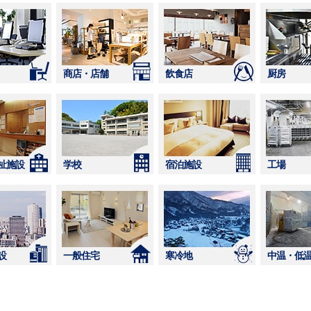
商店・店舗
飲食店
厨房
祉施設
学校
宿泊施設
工場
設
一般住宅
寒冷地
中温・低