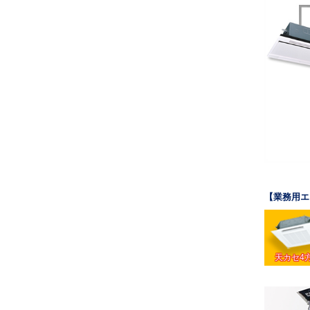
【業務用エ
天カセ4