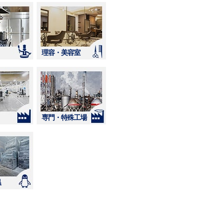
理容・美容室
専門・特殊工場
温