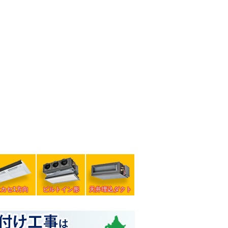
天カセ1方向
ビルトイン形
天井埋込ダクト