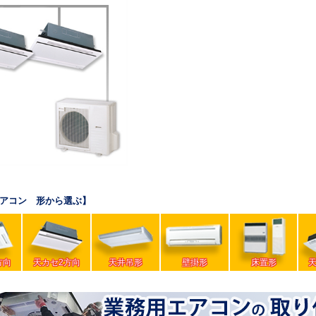
アコン 形から選ぶ】
方向
天カセ2方向
天井吊形
壁掛形
床置形