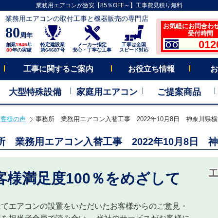
業務用エアコンが激安【85％OFF～】工事費見積り無料
業務用エアコンの取付工事と機器販売の専門店
お気軽にお問合わ
80
受付時間 平
周年
012
創業
1946
年
特定建設業
メーカー指定
工事は全国
80
年の実績
第64687号
安心・丁寧な工事
スピード対応
工事に関するご案内
お役立ち情報
お
大型特殊設備
家庭用エアコン
ご提案商品
お客様の声
事務所 業務用エアコン入替工事 2022年10月8日 神奈川県
所 業務用エアコン入替工事 2022年10月8日 
客様満足度100％をめざして
にてエアコンの設置をいただいたお客様からのご意見・