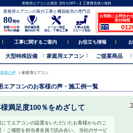
業務用エアコンが激安【85％OFF～】工事費見積り無料
業務用エアコンの取付工事と機器販売の専門店
お気軽にお問合わ
80
受付時間 平
周年
012
創業
1946
年
特定建設業
メーカー指定
工事は全国
80
年の実績
第64687号
安心・丁寧な工事
スピード対応
工事に関するご案内
お役立ち情報
お
大型特殊設備
家庭用エアコン
ご提案商品
お客様の声
家庭用エアコン
用エアコンのお客様の声・施工例一覧
様満足度100％をめざして
社にてエアコンの設置をいただいたお客様からのご
見・ご感想を担当者全員で読み合い、 当社のサービ