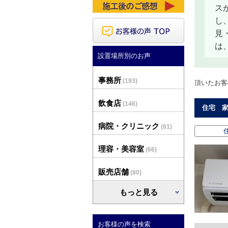
ス
し
見
は
設置場所別のお声
事務所
(193)
頂いたお客
飲食店
(146)
住宅 家
病院・クリニック
(61)
理容・美容室
(66)
販売店舗
(80)
もっと見る
お客様の声を検索