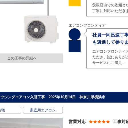
父親経由での依頼と
丁寧に対応いただき
エアコンフロンティア
社員一同迅速丁
も邁進して参り
エアコンフロンティ
ただき、誠にありが
この工事の詳細へ
サービスにご満足…
ウジングエアコン入替工事 2025年10月14日 神奈川県横浜市
住宅
家庭用エアコン
営業対応
★★★★★
工事対