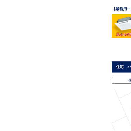
【業務用エ
天カセ4
住宅 ハ