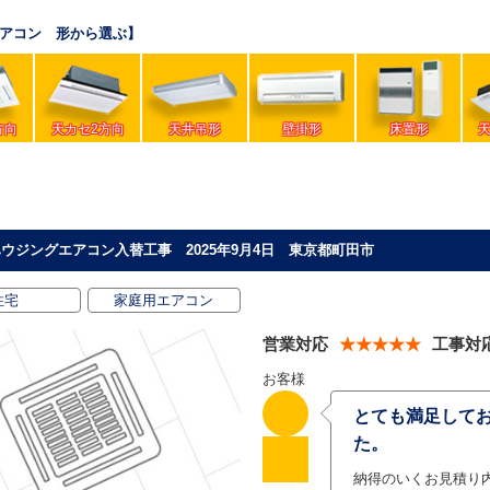
アコン 形から選ぶ】
方向
天カセ2方向
天井吊形
壁掛形
床置形
ウジングエアコン入替工事 2025年9月4日 東京都町田市
住宅
家庭用エアコン
営業対応
★★★★★
工事対
お客様
とても満足して
た。
納得のいくお見積り