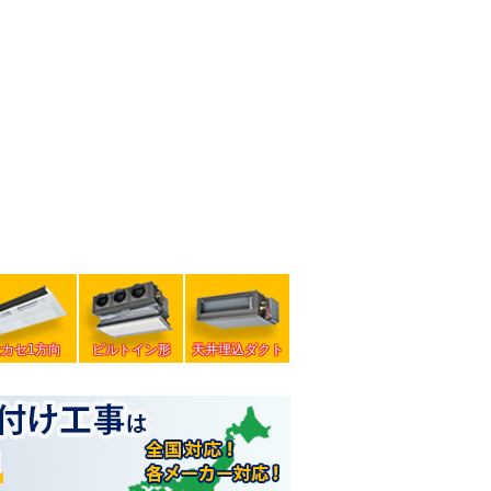
天カセ1方向
ビルトイン形
天井埋込ダクト