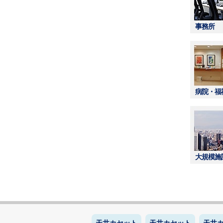
事務所
病院・福
大規模施
天井カセット
天井カセット
天井