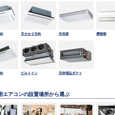
向
天カセ２方向
天吊形
壁掛形
向
ビルトイン
天井埋込ダクト
用エアコンの設置場所から選ぶ