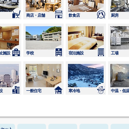
商店・店舗
飲食店
厨房
祉施設
学校
宿泊施設
工場
設
一般住宅
寒冷地
中温・低
カセット