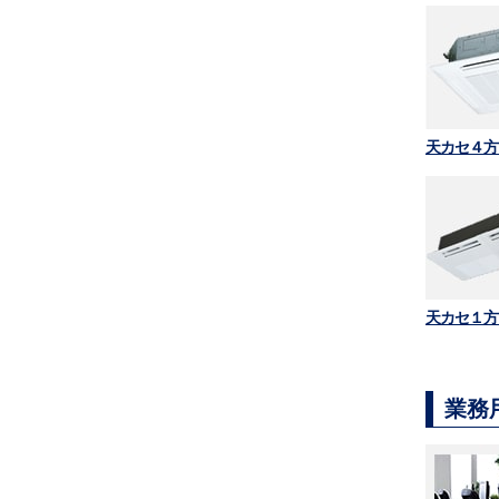
天カセ４方
天カセ１方
業務