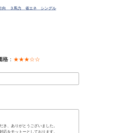
方向 ３馬力 省エネ シングル
価格
：
★★★☆☆
だき、ありがとうございました。
対応をモットーとしております。