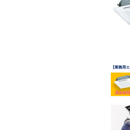
【業務用エ
天カセ4