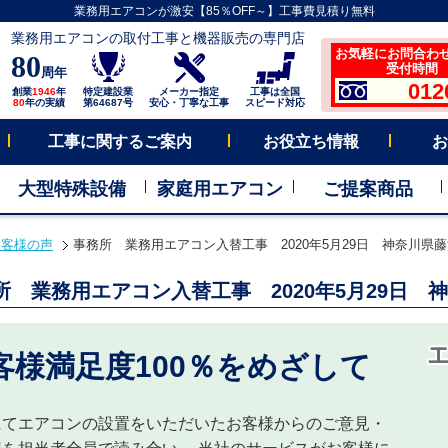
業務用エアコンが激安【85％OFF～】工事費見積り無料
業務用エアコンの取付工事と機器販売の専門店
お気軽にお問合わ
80
受付時間 平
周年
012
創業
1946
年
特定建設業
メーカー指定
工事は全国
80
年の実績
第64687号
安心・丁寧な工事
スピード対応
工事に関するご案内
お役立ち情報
お
大型特殊設備
家庭用エアコン
ご提案商品
お客様の声
事務所 業務用エアコン入替工事 2020年5月29日 神奈川県
所 業務用エアコン入替工事 2020年5月29日 
客様満足度100％をめざして
にてエアコンの設置をいただいたお客様からのご意見・