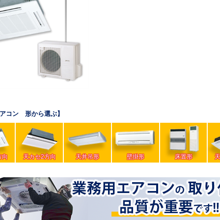
アコン 形から選ぶ】
方向
天カセ2方向
天井吊形
壁掛形
床置形