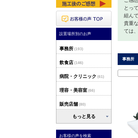
ご感
とっ
組ん
貴重
ては
設置場所別のお声
事務所
(193)
事務所 
飲食店
(146)
病院・クリニック
(61)
理容・美容室
(66)
販売店舗
(80)
もっと見る
お客様の声を検索