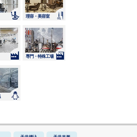
理容・美容室
専門・特殊工場
温
天井埋込
天井吊形