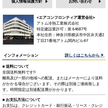
個人情報保護方針
お問い合わせ
<エアコンフロンティア運営会社>
アトム冷熱工業株式会社
特定建設業許可：第 64687号
本社住所：神奈川県横浜市中区弁天通2
丁目21番地アトム関内ビル4Ｆ
インフォメーション
詳しくはこちらから
■ 送料について
全国送料無料です!!
離島及び一部の地域への配送、またはメーカーにより送料
がかかる場合がござい ます。その際は別途ご連絡致しま
す。時間指定は別途配送費がかかります。
■ お支払方法について
お支払は、クレジットカード・銀行振込・リース・クレジ