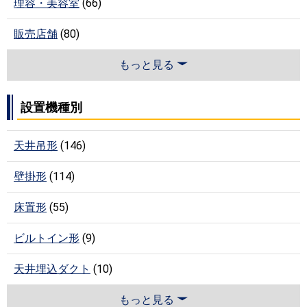
理容・美容室
(66)
販売店舗
(80)
もっと見る
設置機種別
天井吊形
(146)
壁掛形
(114)
床置形
(55)
ビルトイン形
(9)
天井埋込ダクト
(10)
もっと見る