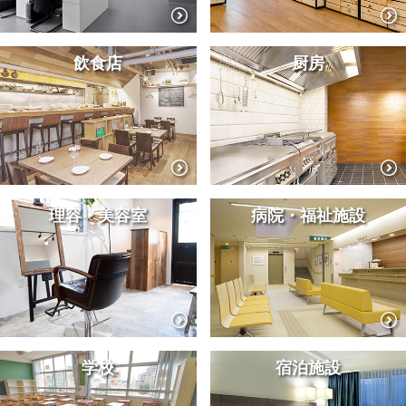
飲食店
厨房
理容・美容室
病院・福祉施設
学校
宿泊施設