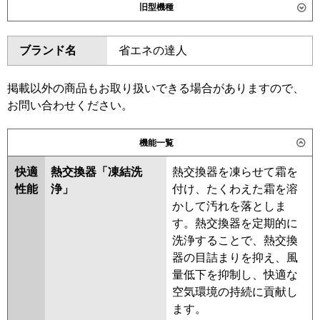
旧型機種
東芝
GCEA05611JMUB
GCEA05611JXU
ダイキン
SZRH56BYNV
SZRH56BYV
GCSA05613JMUB
ブランド名
省エネの達人
SZRH56BJNV
SZRH56BJV
GCSA05613JXU
SZRH56BFNV
SZRH56BFV
三菱電機
PCZ-ERMP56SKL6
PCZ-
SZRH56BCV
SZRH56BCNV
掲載以外の商品もお取り扱いできる場合がありますので、
ERMP56SK6
お問い合わせください。
東芝
RCSA05643JMUB
日立
RPC-GP56RSHJ11
RCSA05643JMU
RCSA05643JXU
機能一覧
RCSA05633JM
RCSA05633JX
三菱重工
FDEV566HK6S
ACSA05687JM
ACSA05687JX
快適
熱交換器「凍結洗
熱交換器を凍らせて霜を
性能
浄」
付け、たくわえた霜を溶
パナソニック
PA-P56T7SHNCX
PA-P56T7SHNC
三菱電機
PCZ-ERMP56SK5
PCZ-
かして汚れを落としま
PA-P56T7SHC
ERMP56SKL5
PCZ-ERMP56SKL4
す。熱交換器を定期的に
PCZ-ERMP56SK4
PCZ-
洗浄することで、熱交換
ERMP56SK3
PCZ-ERMP56SKL3
器の目詰まりを抑え、風
PCZ-ERMP56SK2
PCZ-
量低下を抑制し、快適な
ERMP56SKL2
PCZ-ERMP56SKZ
空気環境の持続に貢献し
PCZ-ERMP56SKLZ
PCZ-
ます。
ERMP56SKLY
PCZ-ERMP56SKY