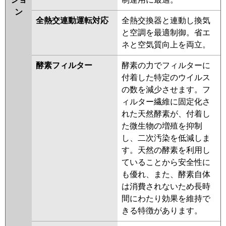
ン
全熱交連動運転対応
全熱交換器と連動し換気
と空調を最適制御。省エ
ネと空気質向上を両立。
酵素フィルター
酵素の力でフィルターに
付着した特定のウイルス
の数を減少させます。フ
ィルター繊維に固定化さ
れた天然酵素が、付着し
た微生物の増殖を抑制
し、二次汚染を低減しま
す。天然の酵素を利用し
ていることから安全性に
も優れ、また、酵素自体
は消費されないため長時
間にわたり効果を維持で
きる特徴があります。