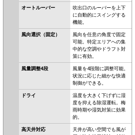
PCZ-ERMP56SKV
PCZ-
オートルーバー
吹出口のルーバーを上下
ERMP56SKLV
PCZ-ERMP56SKR
に自動的にスイングする
PCZ-ERMP56SKLR
機能。
日立
RPC-GP56RSHJ8
RPC-
風向選択（固定）
風向を任意の角度で固定
GP56RSHJ7
RPC-GP56RSHJ6
可能。特定エリアへの集
RPC-GP56RSHJ5
RPC-
中的な空調やドラフト対
GP56RSHJ4
RPC-GP56RSHJ3
策に有効。
RPC-GP56RSHJ2
風量調整4段
風量を4段階に調整可能。
三菱重工
FDEV565HKA5SA
FDEV565HK5SA
状況に応じた細かな快適
FDEV565HK5S
制御ができる。
パナソニック
PA-P56T7SHNBX
PA-P56T7SHB
ドライ
温度を大きく下げずに湿
PA-P56T7SHNB
PA-P56T7SH
度を抑える除湿運転。梅
PA-P56T7SHN
PA-P56T6SCB
雨時期や湿気対策に効果
PA-P56T6SCNB
PA-P56T6SHNB
的。
PA-P56T6SHB
PA-P56T6SHA
高天井対応
天井が高い空間でも風が
PA-P56T6SHN1