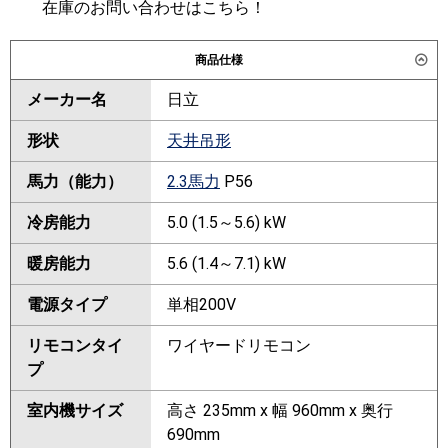
在庫のお問い合わせはこちら！
商品仕様
メーカー名
日立
形状
天井吊形
馬力（能力）
2.3馬力
P56
冷房能力
5.0 (1.5～5.6) kW
暖房能力
5.6 (1.4～7.1) kW
電源タイプ
単相200V
リモコンタイ
ワイヤードリモコン
プ
室内機サイズ
高さ 235mm x 幅 960mm x 奥行
690mm