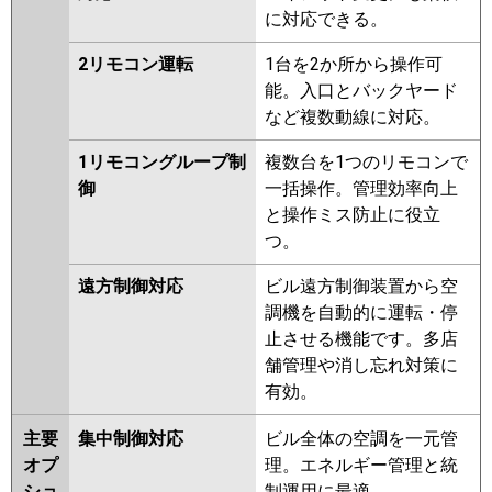
に対応できる。
2リモコン運転
1台を2か所から操作可
能。入口とバックヤード
など複数動線に対応。
1リモコングループ制
複数台を1つのリモコンで
御
一括操作。管理効率向上
と操作ミス防止に役立
つ。
遠方制御対応
ビル遠方制御装置から空
調機を自動的に運転・停
止させる機能です。多店
舗管理や消し忘れ対策に
有効。
主要
集中制御対応
ビル全体の空調を一元管
オプ
理。エネルギー管理と統
ショ
制運用に最適。