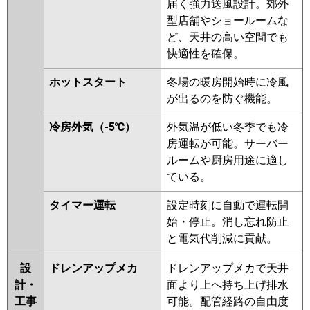
届く強力送風設計。郊外
型店舗やショールームな
ど、天井の高い空間でも
快適性を確保。
ホットスタート
冬場の暖房開始時に冷風
が出るのを防ぐ機能。
冷房外気（-5℃）
外気温が低い冬季でも冷
房運転が可能。サーバー
ルームや厨房用途に適し
ている。
タイマー運転
設定時刻に自動で運転開
始・停止。消し忘れ防止
と電気代削減に貢献。
設
ドレンアップメカ
ドレンアップメカで天井
計・
面より上へ持ち上げ排水
工事
可能。配管経路の自由度