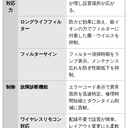
対応
が増し設置場所が広が
力
る。
ロングライフフィル
防カビ効果に加え、銀イ
ター
オンの力でフィルターに
付着した菌・ウイルスを
抑制。
フィルターサイン
フィルター清掃時期をラ
ンプ表示。メンテナンス
忘れを防ぎ性能低下を抑
制。
制御
故障診断機能
エラーコード表示で異常
箇所を迅速特定。修理時
間短縮とダウンタイム削
減に貢献。
ワイヤレスリモコン
配線不要で設置が簡単。
対応
レイアウト変更にも柔軟