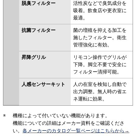
脱臭フィルター
活性炭などで臭気成分を
吸着。飲食店や更衣室に
最適。
抗菌フィルター
菌の増殖を抑える加工を
施したフィルター。衛生
管理強化に有効。
昇降グリル
リモコン操作でグリルが
下降。脚立不要で安全に
フィルター清掃可能。
人感センサーキット
人の在室を検知し自動で
出力調整。無人時の省エ
ネ運転に効果。
※
機種によって付いていない機能があります。
機能についての詳細はメーカー資料をご確認くださ
い。
各メーカーのカタログ一覧ページはこちらから→