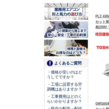
PLZ-E
セット形
相200
特別価
よくあるご質問
・価格が安いのはど
うしてですか？
・工場に設置する空
調機はありますか？
・工事費用はどのく
らいかかりますか？
GWSA04
・既存の配管・配線