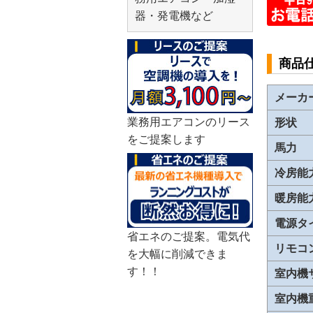
器・発電機など
商品
メーカ
業務用エアコンのリース
形状
をご提案します
馬力
冷房能
暖房能
電源タ
省エネのご提案。電気代
リモコ
を大幅に削減できま
す！！
室内機
室内機