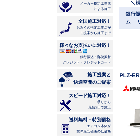
＼
メーカー指定工事店
による施工
銀行
全国施工対応！
ム 
お近くの指定工事店が
ご提案から施工まで
様々なお支払いに対応！
銀行振込・郵便振替
クレジット・クレジットカード
施工提案と
PLZ-
快適空間のご提案
スピード施工対応！
承りから
最短2日で施工
送料無料・特別価格
エアコン本体が
業界最安値級の低価格