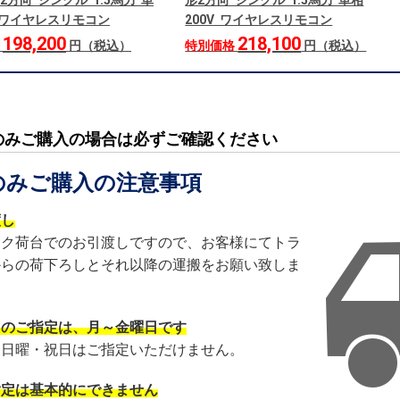
2方向 シングル 1.5馬力 単
形2方向 シングル 1.5馬力 単相
V ワイヤレスリモコン
200V ワイヤレスリモコン
198,200
218,100
格
円（税込）
特別価格
円（税込）
のみご購入の場合は必ずご確認ください
のみご購入の注意事項
渡し
ック荷台でのお引渡しですので、お客様にてトラ
からの荷下ろしとそれ以降の運搬をお願い致しま
日のご指定は、月～金曜日です
・日曜・祝日はご指定いただけません。
指定は基本的にできません