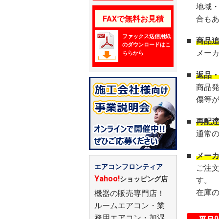
地域
FAXで無料お見積
合も
ファックス送信用紙
■
商品
のダウンロードはこ
メー
ちらから
■
返品
商品
傷等
■
再配
通常
■
メー
エアコンフロンティア
ご注
Yahoo!
ショッピング店
す。
在庫
機器の販売専門店！
ルームエアコン・業
務用エアコン・加湿