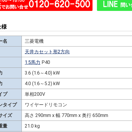
仕様
ー名
三菱電機
天井カセット形2方向
1.5馬力
P40
力
3.6 (1.6～4.0) kW
力
4.0 (1.6～5.2) kW
イプ
単相200V
ンタイプ
ワイヤードリモコン
サイズ
高さ 290mm x 幅 770mm x 奥行 650mm
重量
21.0 kg