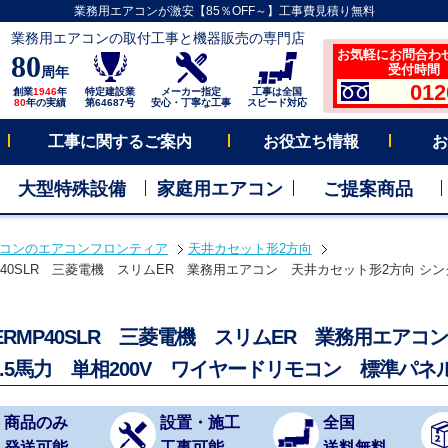
業務用エアコンが激安【85％OFF～】工事費見積り無料
業務用エアコンの取付工事と機器販売の専門店
お気軽にお問合わ
80
受付時間 平
周年
012
創業
1946
年
特定建設業
メーカー指定
工事は全国
80
年の実績
第64687号
安心・丁寧な工事
スピード対応
工事に関するご案内
お役立ち情報
お
大型特殊設備
家庭用エアコン
ご提案商品
コンのエアコンフロンティア
天井カセット形2方向
MP40SLR 三菱電機 スリムER 業務用エアコン 天井カセット形2方向 シング
-ERMP40SLR 三菱電機 スリムER 業務用エア
1.5馬力 単相200V ワイヤードリモコン 標準パネ
商品のみ
設置・施工
全国
発送可能
工事可能
送料無料