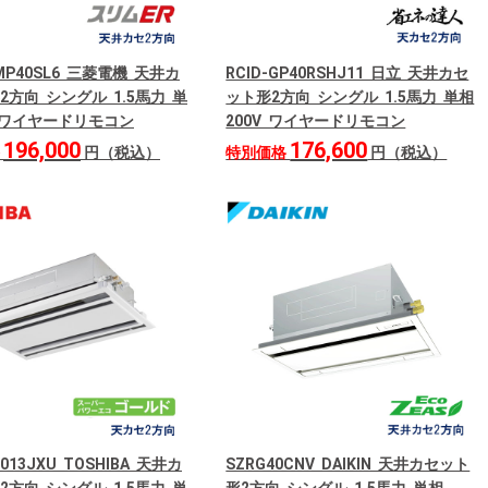
RMP40SL6 三菱電機 天井カ
RCID-GP40RSHJ11 日立 天井カセ
2方向 シングル 1.5馬力 単
ット形2方向 シングル 1.5馬力 単相
V ワイヤードリモコン
200V ワイヤードリモコン
196,000
176,600
格
円（税込）
特別価格
円（税込）
013JXU TOSHIBA 天井カ
SZRG40CNV DAIKIN 天井カセット