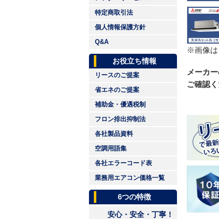
特定商取引法
個人情報保護方針
Q&A
※画像は
お役立ち情報
メーカー
リースのご提案
ご確認く
省エネのご提案
補助金・優遇税制
フロン排出抑制法
各社製品資料
空調用語集
各社エラーコード表
業務用エアコン価格一覧
6つの特徴
安心・安全・丁寧！