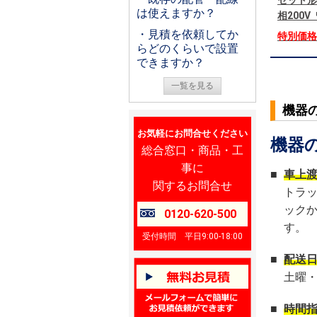
セット形
は使えますか？
相200
・見積を依頼してか
特別価
らどのくらいで設置
できますか？
一覧を見る
機器
お気軽にお問合せください
機器
総合窓口・商品・工
事に
■
車上
関するお問合せ
トラ
ック
0120-620-500
す。
受付時間 平日9:00-18:00
■
配送
土曜
■
時間