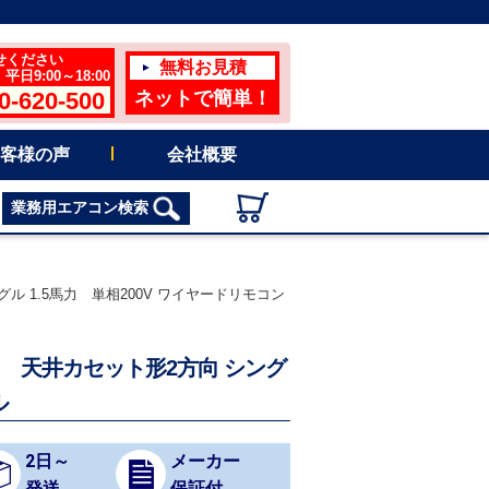
せください
無料お見積
日9:00～18:00
0-620-500
ネットで簡単！
客様の声
会社概要
業務用エアコン検索
ル 1.5馬力 単相200V ワイヤードリモコン
コン 天井カセット形2方向 シング
ル
2日～
メーカー
発送
保証付