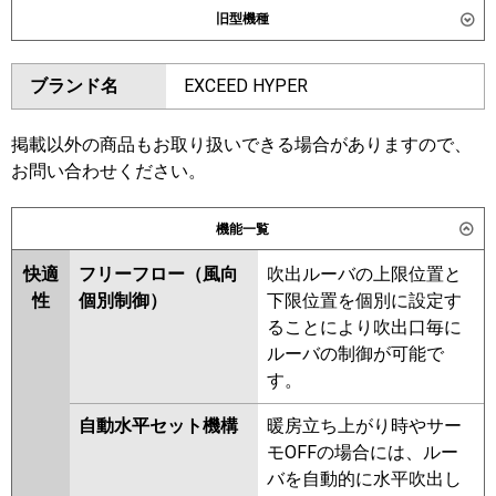
旧型機種
東芝
GWXA05613MUB
GWXA05613XU
ダイキン
SSRG56CT
SSRG56CNT
ブランド名
EXCEED HYPER
三菱電機
PLZ-ZRMP56L6
PLZ-
SSRG56BYNT
SSRG56BYT
ZRMP56LF6
SSRG56BJT
SSRG56BJNT
SSRG56BFNT
SSRG56BFT
掲載以外の商品もお取り扱いできる場合がありますので、
日立
RCID-GP56RGH8
SSRG56BCT
SSRG56BCNT
お問い合わせください。
三菱重工
FDTWZ566H6S
FDTWZ566H6S-
東芝
RWXA05633MUB
RWXA05633XU
機能一覧
rak
RWXA05633MU
快適
フリーフロー（風向
吹出ルーバの上限位置と
パナソニック
PA-P56L7GC
PA-P56L7GNC
三菱電機
PLZ-ZRMP56L5
PLZ-ZRMP56LF5
性
個別制御）
下限位置を個別に設定す
PLZ-ZRMP56L4
PLZ-ZRMP56LF4
ることにより吹出口毎に
PLZ-ZRMP56LF3
PLZ-ZRMP56L3
ルーバの制御が可能で
PLZ-ZRMP56LF2
PLZ-ZRMP56L2
す。
PLZ-ZRMP56LFZ
PLZ-
ZRMP56LZ
PLZ-ZRMP56LFY
自動水平セット機構
暖房立ち上がり時やサー
PLZ-ZRMP56LY
PLZ-ZRMP56LFV
モOFFの場合には、ルー
PLZ-ZRMP56LV
PLZ-ZRMP56LFR
バを自動的に水平吹出し