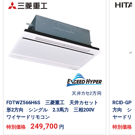
FDTWZ566H6S 三菱重工 天井カセット
RCID-G
形2方向 シングル 2.3馬力 三相200V
方向 シン
ワイヤードリモコン
ヤードリ
249,700
特別価格
円
特別価