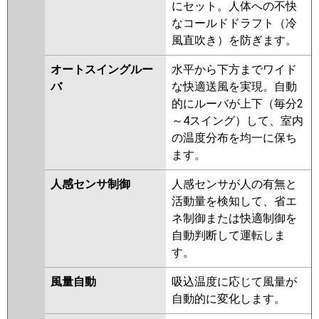
PLZ-ZRMP56LR
にセット。人体への不快
なコールドドラフト（冷
日立
RCID-GP56RGH7
RCID-GP56RGH6
風直吹き）を防ぎます。
RCID-GP56RGH5
RCID-GP56RGH4
RCID-GP56RGH3
RCID-AP56GH7
オートスイングルー
水平から下方までワイド
RCID-GP56RGH2
RCID-AP56GH6
バ
な快適送風を実現。自動
RCID-GP56RGH1
的にルーバが上下（毎分2
～4スイング）して、室内
三菱重工
FDTWZ565HA5SA-rak
の温度分布を均一に保ち
FDTWZ565HA5SA
ます。
FDTWZ565H5SA
FDTWZ565H5SA-rak
人感センサ制御
人感センサが人の有無と
FDTWZ565H5S-rakuri-na
活動量を検知して、省エ
FDTWZ565H5S
ネ制御または快適制御を
自動判断して運転しま
パナソニック
PA-P56L7GNB
PA-P56L7GB
PA-
す。
P56L7GNA
PA-P56L7GA
PA-
P56L7G
PA-P56L7GN
PA-
風量自動
吸込温度に応じて風量が
P56L6GB
PA-P56L6GNB
PA-
自動的に変化します。
P56L6GA
PA-P56L6GN1
PA-