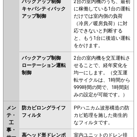
バックアップ制御
2台の室内機のうち、最初
キャパシティバック
に稼働している1台の運転
アップ制御
だけでは室内側の負荷
（冷房／暖房負荷）に対
応できないと判断する
と、もう1台に後追い運転
をかけます。
バックアップ制御
2台の室内機を交互運転さ
ローテーション運転
せることで、経年変化を
制御
均一にします。（交互運
転サイクルは、1時間から
999時間の間で、1時間刻
みの設定が可能です。）
メン
防カビロングライフ
PPハニカム波形構造の防
テ・
フィルタ
カビ処理を施した衛生的
工
なフィルタです。
事・
高ヘッド形ドレンポ
室内ユニットのドレン排