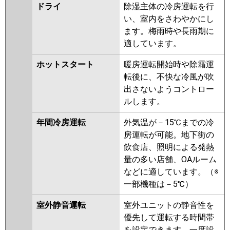
ドライ
除湿主体の冷房運転を行
P56L6G
PA-P56L6GN
い、室内をさわやかにし
ます。梅雨時や長雨期に
適しています。
ホットスタート
暖房運転開始時や除霜運
転後に、不快な冷風が吹
出さないようコントロー
ルします。
年間冷房運転
外気温が－15℃までの冷
房運転が可能。地下街の
飲食店、照明による発熱
量の多い店舗、OAルーム
などに適しています。（※
一部機種は－5℃）
室外静音運転
室外ユニットの静音性を
優先して運転する時間帯
を設定できます。一度設