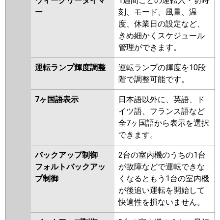
ウィークリータイマ
1週間ごとの運転入・切時
ー
刻、モード、風量、温
度、休業日の設定など、
きめ細かくスケジュール
管理ができます。
運転ランプ輝度調整
運転ランプの輝度を10段
階で調整可能です。
7ヶ国語表示
日本語以外に、英語、ド
イツ語、フランス語など
全7ヶ国語から表示を選択
できます。
バックアップ制御
2台の室内機のうちの1台
フォルトバックアッ
が故障などで運転できな
プ制御
くなるともう1台の室内機
が後追い運転を開始して
快適性を損ないません。