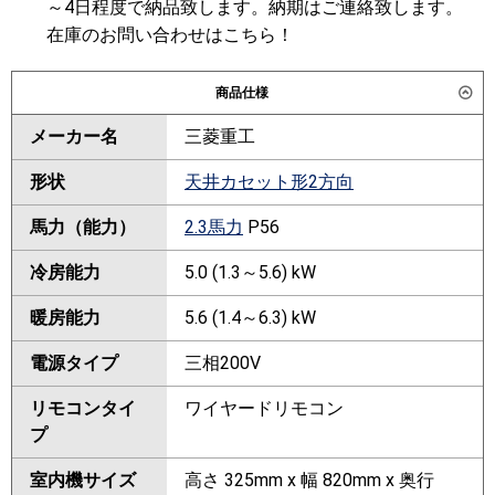
～4日程度で納品致します。納期はご連絡致します。
在庫のお問い合わせはこちら！
商品仕様
メーカー名
三菱重工
形状
天井カセット形2方向
馬力（能力）
2.3馬力
P56
冷房能力
5.0 (1.3～5.6) kW
暖房能力
5.6 (1.4～6.3) kW
電源タイプ
三相200V
リモコンタイ
ワイヤードリモコン
プ
室内機サイズ
高さ 325mm x 幅 820mm x 奥行