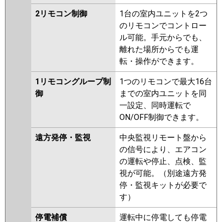
2リモコン制御
1台の室内ユニットを2つ
のリモコンでコントロー
ル可能。手元からでも、
離れた場所からでも運
転・操作ができます。
1リモコングループ制
1つのリモコンで最大16台
御
までの室内ユニットを同
一設定、同時運転で
ON/OFF制御できます。
遠方発停・監視
中央監視リモート盤から
の信号により、エアコン
の運転や停止、点検、監
視が可能。（別途遠方発
停・監視キットが必要で
す）
停電補償
運転中に停電しても停電