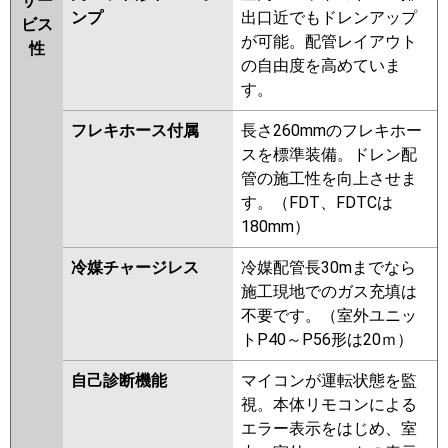
サー
ンプ
出口近でもドレンアップ
ビス
が可能。配管レイアウト
性
の自由度を高めていま
す。
フレキホース付属
長さ260mmのフレキホー
スを標準装備。ドレン配
管の施工性を向上させま
す。（FDT、FDTCは
180mm）
冷媒チャージレス
冷媒配管長30mまでなら
施工現地でのガス充填は
不要です。（室外ユニッ
トP40～P56形は20ｍ）
自己診断機能
マイコンが運転状態を監
視。本体リモコンによる
エラー表示をはじめ、室