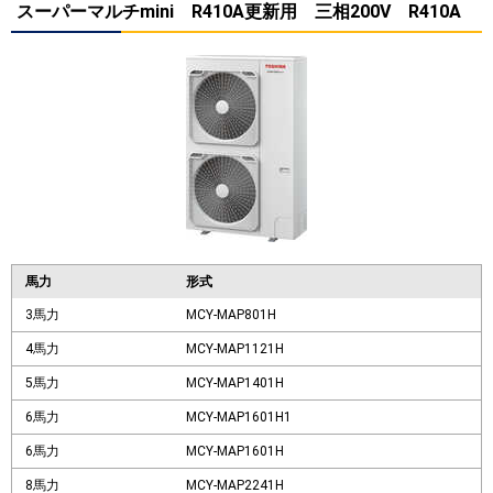
スーパーマルチmini R410A更新用 三相200V R410A
馬力
形式
3馬力
MCY-MAP801H
4馬力
MCY-MAP1121H
5馬力
MCY-MAP1401H
6馬力
MCY-MAP1601H1
6馬力
MCY-MAP1601H
8馬力
MCY-MAP2241H