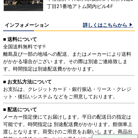
丁目21番地アトム関内ビル4Ｆ
インフォメーション
詳しくはこちらから
■ 送料について
全国送料無料です!!
離島及び一部の地域への配送、またはメーカーにより送料
がかかる場合がござい ます。その際は別途ご連絡致しま
す。時間指定は別途配送費がかかります。
■ お支払方法について
お支払は、クレジットカード・銀行振込・リース・クレジ
ット・後払いシステム などをご用意しております。
■ 配送について
メーカー指定便にてお届けします。平日の配送日の指定は
可能です。時間指定は 別途配送費がかかります。館側車上
渡しとなります。荷受けのご用意をお願いし ます。商品出