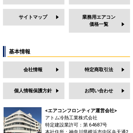
サイトマップ
業務用エアコン
価格一覧
基本情報
会社情報
特定商取引法
個人情報保護方針
お問い合わせ
<エアコンフロンティア運営会社>
アトム冷熱工業株式会社
特定建設業許可：第 64687号
本社住所：神奈川県横浜市中区弁天通2