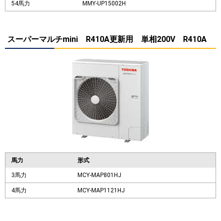
54馬力
MMY-UP15002H
スーパーマルチmini R410A更新用 単相200V R410A
馬力
形式
3馬力
MCY-MAP801HJ
4馬力
MCY-MAP1121HJ