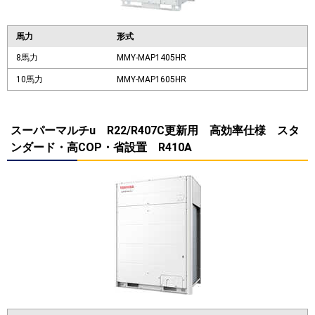
馬力
形式
8馬力
MMY-MAP1405HR
10馬力
MMY-MAP1605HR
スーパーマルチu R22/R407C更新用 高効率仕様 スタ
ンダード・高COP・省設置 R410A