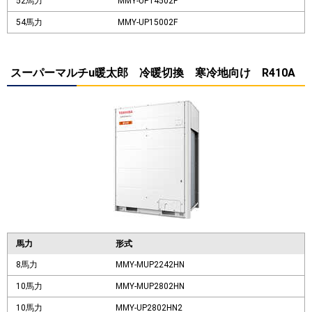
52馬力
MMY-UP14502F
54馬力
MMY-UP15002F
スーパーマルチu暖太郎 冷暖切換 寒冷地向け R410A
馬力
形式
8馬力
MMY-MUP2242HN
10馬力
MMY-MUP2802HN
10馬力
MMY-UP2802HN2