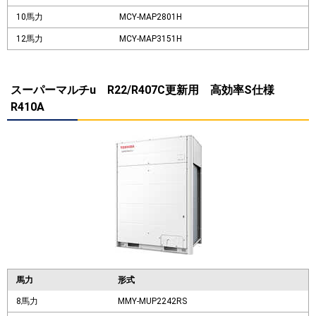
10馬力
MCY-MAP2801H
12馬力
MCY-MAP3151H
スーパーマルチu R22/R407C更新用 高効率S仕様
R410A
馬力
形式
8馬力
MMY-MUP2242RS