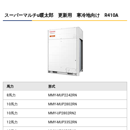
スーパーマルチu暖太郎 更新用 寒冷地向け R410A
馬力
形式
8馬力
MMY-MUP2242RN
10馬力
MMY-MUP2802RN
10馬力
MMY-UP2802RN2
12馬力
MMY-MUP3352RN