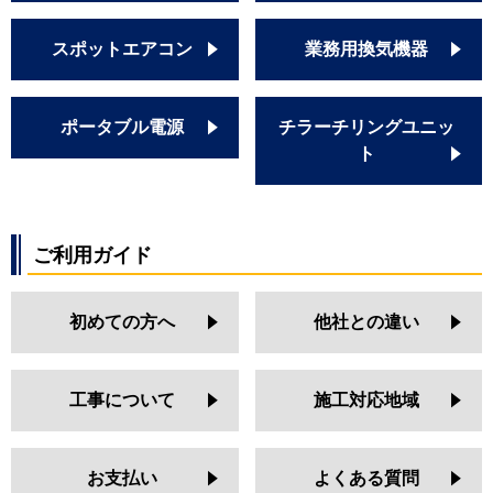
スポットエアコン
業務用換気機器
ポータブル電源
チラーチリングユニッ
ト
ご利用ガイド
初めての方へ
他社との違い
工事について
施工対応地域
お支払い
よくある質問