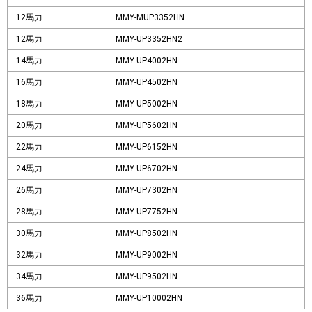
12馬力
MMY-MUP3352HN
12馬力
MMY-UP3352HN2
14馬力
MMY-UP4002HN
16馬力
MMY-UP4502HN
18馬力
MMY-UP5002HN
20馬力
MMY-UP5602HN
22馬力
MMY-UP6152HN
24馬力
MMY-UP6702HN
26馬力
MMY-UP7302HN
28馬力
MMY-UP7752HN
30馬力
MMY-UP8502HN
32馬力
MMY-UP9002HN
34馬力
MMY-UP9502HN
36馬力
MMY-UP10002HN