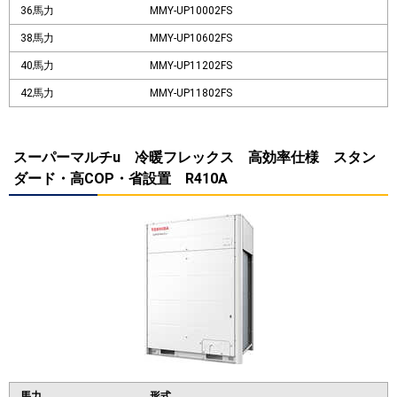
36馬力
MMY-UP10002FS
38馬力
MMY-UP10602FS
40馬力
MMY-UP11202FS
42馬力
MMY-UP11802FS
スーパーマルチu 冷暖フレックス 高効率仕様 スタン
ダード・高COP・省設置 R410A
馬力
形式