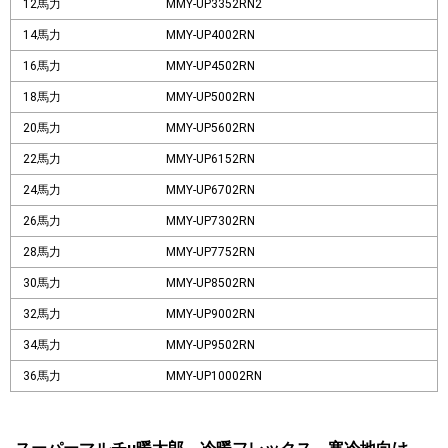
12馬力
MMY-UP3352RN2
14馬力
MMY-UP4002RN
16馬力
MMY-UP4502RN
18馬力
MMY-UP5002RN
20馬力
MMY-UP5602RN
22馬力
MMY-UP6152RN
24馬力
MMY-UP6702RN
26馬力
MMY-UP7302RN
28馬力
MMY-UP7752RN
30馬力
MMY-UP8502RN
32馬力
MMY-UP9002RN
34馬力
MMY-UP9502RN
36馬力
MMY-UP10002RN