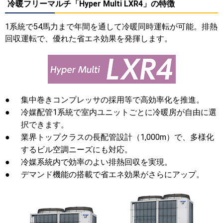
冷暖フリーマルチ「Hyper Multi LXR4」の特徴
1系統で54馬力まで年間を通して冷暖同時運転が可能。排熱
回収運転で、優れた省エネ効果を発揮します。
●
集中巻きコンプレッサの採用等で高効率化を推進。
●
冷媒配管1系統で室内ユニットごとに冷暖房が自由に選
択できます。
●
業界トップクラスの長配管設計（1,000m）で、多様化
するビル空調ニーズにも対応。
●
冷媒系統内で効率のよい排熱回収を実現。
●
デマンド機能の搭載で省エネ効果がさらにアップ。