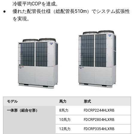
冷暖平均COPを達成。
●
優れた配管長仕様（総配管長510m）でシステム拡張性
を実現。
モデル
馬力
形式
一体形（組合せ形）
8馬力
FDCRP2244HLXRB
10馬力
FDCRP2804HLXRB
12馬力
FDCRP3354HLXRB