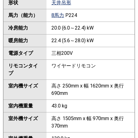
形状
天井吊形
馬力（能力）
8馬力
P224
冷房能力
20.0 (6.0～22.4) kW
暖房能力
22.4 (5.6～28.0) kW
電源タイプ
三相200V
リモコンタイ
ワイヤードリモコン
プ
室内機サイズ
高さ 250mm x 幅 1620mm x 奥行
690mm
室内機重量
43.0 kg
室外機サイズ
高さ 1505mm x 幅 970mm x 奥行
370mm