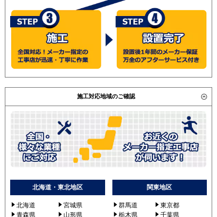
PCZX-ERP224KD / PCZX-ERP224KLD / 東芝
SZRU224AD
ACSB22474X / ACSB22474M /
SZRH224BAND
(こちらの型番は参考です。メーカーや仕様によって価格
SZRH224BAD
は異なります。旧型番は在庫切れの可能性がございま
SZRJH224AD
す。）
SZRJH224BD
東芝
ACSB22437M
ACSB22437X
施工対応地域のご確認
RCSB22433M
RCSB22433X
ACSB22487M
ACSB22487X
GCSB22413XU
GCSB22413MUB
RCSB22443MU
RCSB22443XU
北海道・東北地区
関東地区
RCSB22443MUB
北海道
宮城県
群馬道
東京都
三菱電機
PCZX-ERP224KV
青森県
山形県
栃木県
千葉県