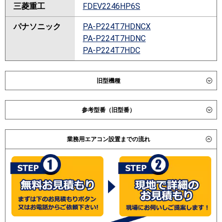
三菱重工
FDEV2246HP6S
パナソニック
PA-P224T7HDNCX
PA-P224T7HDNC
PA-P224T7HDC
旧型機種
ダイキン
SZZH224CJND
参考型番（旧型番）
SZZH224CJD
SZRH224BND
ダイキン SZYU224CBD / SZYU224CBND / SZYH224CBD
SZRH224BD
業務用エアコン設置までの流れ
/ SZYH224CBND / 三菱重工 FDEVP2244HP4 /
SZRH224AND
FDEVP2243HPAG3AG / 日立 RPC-AP224SHP5 / RPC-
SZRH224AD
AP224SHP4 / RPC-AP224SHP2 / 三菱電機 PCZX-
SZZU224CJND
ERP224KK / PCZX-ERP224KE / PCZX-ERP224KLE / 東
SZZU224CJD
芝 ACSB22486M / ACSB22475A2 / ACSB22475A2 /
SZRU224BND
ACSB22474X / ACSB22474M / 三菱重工
SZRU224BD
FDEVP2243HPG3G / 三菱電機 PCZX-ERP224KH /
SZRU224AND