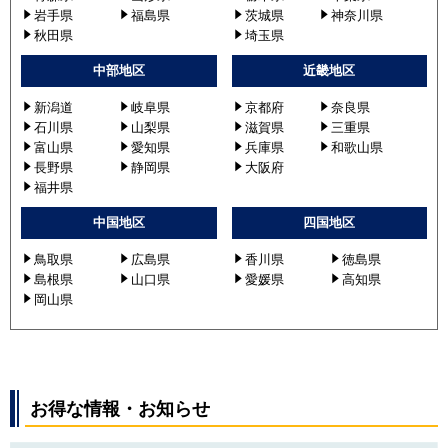
PCZX-ERP224KLV
岩手県
福島県
茨城県
神奈川県
PCZX-ERP224KLY
秋田県
埼玉県
PCZX-ERP224KY
中部地区
近畿地区
PCZX-ERMP224KLZ
PCZX-ERMP224KZ
新潟道
岐阜県
京都府
奈良県
石川県
山梨県
滋賀県
三重県
PCZX-ERP224KR
富山県
愛知県
兵庫県
和歌山県
PCZX-ERP224KLR
長野県
静岡県
大阪府
PCZX-ERMP224KL2
福井県
PCZX-ERMP224K2
中国地区
四国地区
PCZX-ERMP224KL3
PCZX-ERMP224K3
鳥取県
広島県
香川県
徳島県
PCZX-ERMP224KL4
島根県
山口県
愛媛県
高知県
PCZX-ERMP224K4
岡山県
PCZX-ERMP224KL5
PCZX-ERMP224K5
日立
RPC-AP224SHP7
お得な情報・お知らせ
RPC-AP224SHP7-kobe
RPC-AP224SHP8