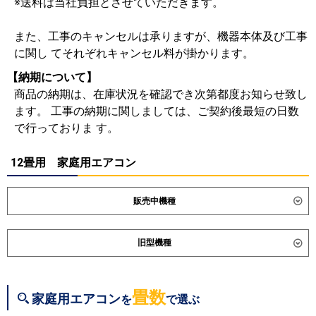
※送料は当社負担とさせていただきます。
また、工事のキャンセルは承りますが、機器本体及び工事
に関し てそれぞれキャンセル料が掛かります。
【納期について】
商品の納期は、在庫状況を確認でき次第都度お知らせ致し
ます。 工事の納期に関しましては、ご契約後最短の日数
で行っておりま す。
12畳用 家庭用エアコン
販売中機種
ダイキン
S366ATEV
S366ATES
S366ATCS
旧型機種
S366ATSS-F
S366ATSS-K
S366ATAS
S366ATRS
ダイキン
S365ATES
S365ATEV
S365ATCS
S364ATGS
S363ATVS
S365ATAS
S365ATRS
畳数
家庭用エアコン
を
で選ぶ
S364ATEV
S364ATES
S364ATCS
東芝
RAS-3615T
RAS-U361DR