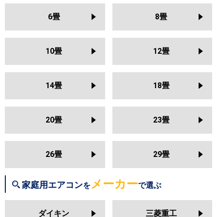
S364ATMS
S364ATAS
三菱電機
MSZ-NXV3626S
MSZ-GV3626
S364ATRS
S363ATES
S363ATEV
6畳
8畳
MSZ-AXV3626
MSZ-AXV3626S
S363ATCS
S363ATFS
MSZ-BXV3626
MSZ-JXV3626
S363ATSS
S363ATAS
MSZ-JXV3626S
MSZ-ZXV3626
S363ATMS
S363ATRS
S36ZTES
10畳
12畳
MSZ-ZXV3626S
MSZ-FLV3621S
S36ZTEV
S36ZTCXS
S36ZTFXS
S36ZTSXS
日立
RAS-BJ3626S
RAS-AJ3626S
S36ZTAXS
S36ZTVXS
14畳
18畳
RAS-AJ3626D
RAS-MJ3626S
S36ZTMXS
S36ZTRXS
RAS-VJ3626S
RAS-ZJ3626S
RAS-XJ3626S
RAS-AJ3625S
東芝
RAS-N361DRH
RAS-3613T
RAS-
20畳
23畳
RAS-AJ3625D
RAS-MJ3625S
K361DRH
RAS-3612T
RAS-
RAS-VJ3625S
RAS-ZJ3625S
H365DRH
26畳
29畳
三菱重工
SRK3626T
SRK3626R
SRK3626S
三菱電機
MSZ-NXV3625S
MSZ-GV3625
MSZ-AXV3625S
MSZ-AXV3625
メーカー
MSZ-BXV3625
MSZ-JXV3625S
家庭用エアコン
を
で選ぶ
パナソニック
CS-365DJ
CS-365DGX
CS-
MSZ-JXV3625
MSZ-ZXV3625
365DEX
CS-365DHX
CS-
MSZ-ZXV3625S
MSZ-GV3624
ダイキン
三菱重工
365DHX2
CS-364DLX