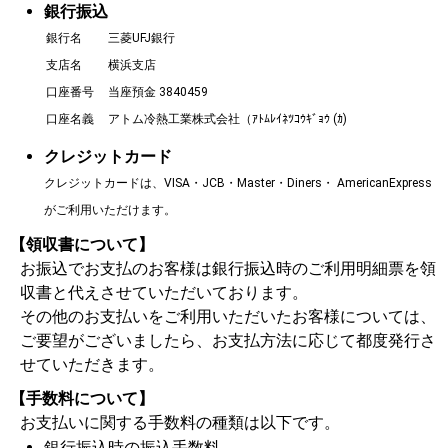
銀行振込
銀行名
三菱UFJ銀行
支店名
横浜支店
口座番号
当座預金 3840459
口座名義
アトム冷熱工業株式会社（ｱﾄﾑﾚｲﾈﾂｺｳｷﾞｮｳ (ｶ)
クレジットカード
クレジットカードは、VISA・JCB・Master・Diners・ AmericanExpress
がご利用いただけます。
【領収書について】
お振込でお支払のお客様は銀行振込時のご利用明細票を領
収書と代えさせていただいております。
その他のお支払いをご利用いただいたお客様については、
ご要望がございましたら、お支払方法に応じて都度発行さ
せていただきます。
【手数料について】
お支払いに関する手数料の種類は以下です。
銀行振込時の振込手数料