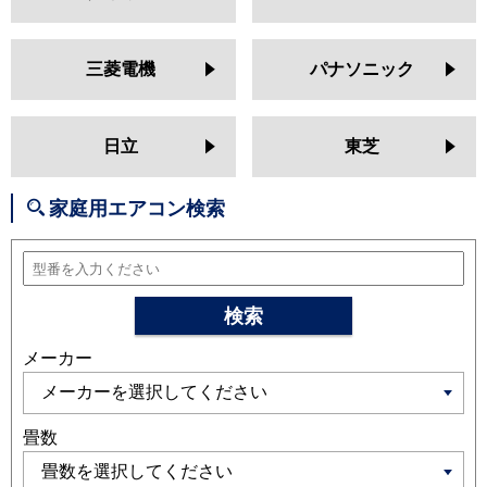
MSZ-AXV3624
MSZ-AXV3624S
MSZ-BXV3624
MSZ-JXV3624
MSZ-JXV3624S
MSZ-ZXV3624
三菱電機
パナソニック
MSZ-ZXV3624S
MSZ-GV3623
MSZ-AXV3623
MSZ-AXV3623S
MSZ-BXV3623
MSZ-JXV3623
日立
東芝
MSZ-JXV3623S
MSZ-ZXV3623
MSZ-ZXV3623S
MSZ-GV3622
家庭用エアコン検索
MSZ-AXV3622
MSZ-AXV3622S
MSZ-BXV3622
MSZ-JXV3622S
MSZ-JXV3622
MSZ-ZXV3622
MSZ-ZXV3622S
検索
日立
RAS-XJ3625S
RAS-AJ36R
RAS-
メーカー
AJ36R2
RAS-MJ36R
RAS-V36R
RAS-ZJ36R
RAS-XJ36R
RAS-
AJ36N
RAS-AJ36N2
RAS-MJ36N
RAS-V36N
RAS-ZJ36N
RAS-
畳数
XJ36N
RAS-XJ36N2
RAS-AJ36M