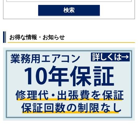
RAS-AJ36M2
RAS-MJ36M
RAS-V36M
RAS-ZJ36M
RAS-
検索
XJ36M2
RAS-XJ36M
三菱重工
SRK3625T
SRK3625R
SRK3625S
SRK3624T
SRK3624R
お得な情報・お知らせ
SRK3624S
SRK3623T
SRK3623R
SRK3623S
SRK3622T
SRK3622R
SRK3622S
パナソニック
CS-364DFL
CS-364DJ2
CS-
364DGX
CS-364DEX
CS-
364DHX2
CS-364DHX
CS-
362DFL2
CS-362DJ2
CS-
362DGX
CS-362DEX
CS-362DX
CS-362DX2
CS-362DLX