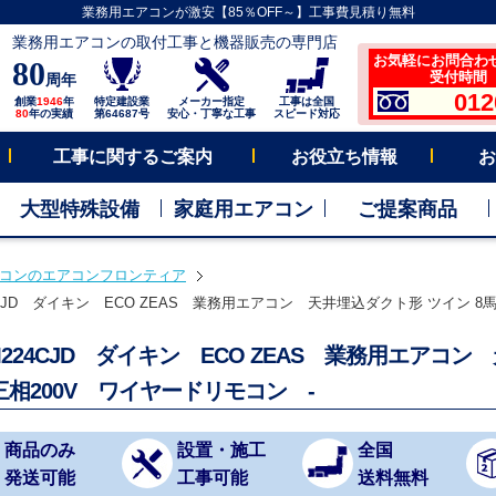
業務用エアコンが激安【85％OFF～】工事費見積り無料
業務用エアコンの取付工事と機器販売の専門店
お気軽にお問合わ
80
受付時間 平
周年
012
創業
1946
年
特定建設業
メーカー指定
工事は全国
80
年の実績
第64687号
安心・丁寧な工事
スピード対応
工事に関するご案内
お役立ち情報
お
大型特殊設備
家庭用エアコン
ご提案商品
コンのエアコンフロンティア
4CJD ダイキン ECO ZEAS 業務用エアコン 天井埋込ダクト形 ツイン 8馬
M224CJD ダイキン ECO ZEAS 業務用エアコ
三相200V ワイヤードリモコン -
商品のみ
設置・施工
全国
発送可能
工事可能
送料無料