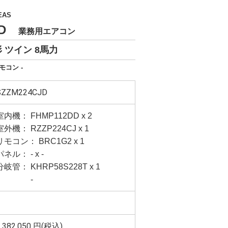
EAS
CJD
業務用エアコン
 ツイン 8馬力
モコン -
SZZM224CJD
室内機： FHMP112DD x 2
室外機： RZZP224CJ x 1
リモコン： BRC1G2 x 1
パネル： - x -
分岐管： KHRP58S228T x 1
-
,382,050
円(税込)