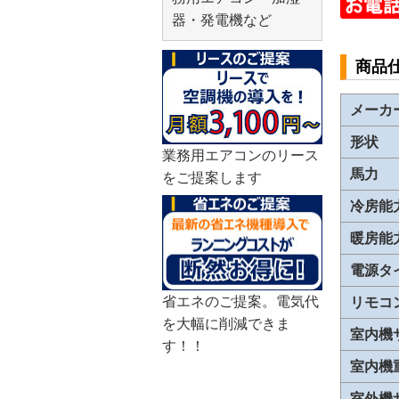
器・発電機など
商品
メーカ
形状
業務用エアコンのリース
馬力
をご提案します
冷房能
暖房能
電源タ
省エネのご提案。電気代
リモコ
を大幅に削減できま
室内機
す！！
室内機
室外機