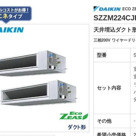
ECO Z
SZZM224
天井埋込ダクト形
三相200V ワイヤードリ
型番
セット内容
その他
-
希望小売価格
2