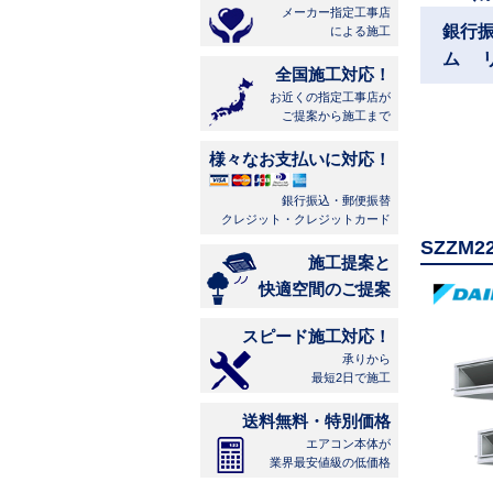
メーカー指定工事店
銀行
による施工
ム 
全国施工対応！
お近くの指定工事店が
ご提案から施工まで
様々なお支払いに対応！
銀行振込・郵便振替
クレジット・クレジットカード
SZZM
施工提案と
快適空間のご提案
スピード施工対応！
承りから
最短2日で施工
送料無料・特別価格
エアコン本体が
業界最安値級の低価格