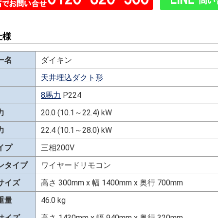
仕様
ー名
ダイキン
天井埋込ダクト形
8馬力
P224
力
20.0 (10.1～22.4) kW
力
22.4 (10.1～28.0) kW
イプ
三相200V
ンタイプ
ワイヤードリモコン
サイズ
高さ 300mm x 幅 1400mm x 奥行 700mm
重量
46.0 kg
サイズ
高さ 1430mm x 幅 940mm x 奥行 320mm