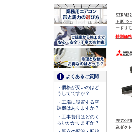
SZRM2
ト形 ツイ
ードリモ
特別価
よくあるご質問
・価格が安いのはど
うしてですか？
・工場に設置する空
調機はありますか？
・工事費用はどのく
PEZX-
らいかかりますか？
込ダクト
・既存の配管・配線