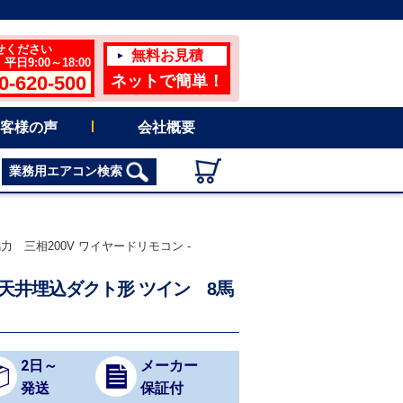
せください
無料お見積
日9:00～18:00
0-620-500
ネットで簡単！
客様の声
会社概要
業務用エアコン検索
力 三相200V ワイヤードリモコン -
ン 天井埋込ダクト形 ツイン 8馬
2日～
メーカー
発送
保証付