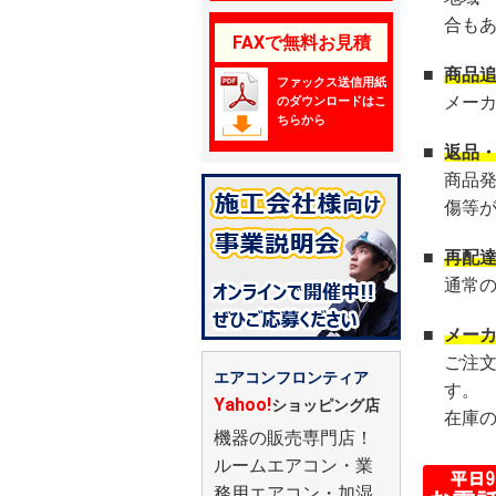
合も
FAXで無料お見積
■
商品
ファックス送信用紙
メー
のダウンロードはこ
ちらから
■
返品
商品
傷等
■
再配
通常
■
メー
ご注
エアコンフロンティア
す。
Yahoo!
ショッピング店
在庫
機器の販売専門店！
ルームエアコン・業
務用エアコン・加湿