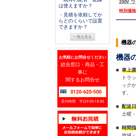
200V
は使えますか？
特別価
・見積を依頼してか
らどのくらいで設置
できますか？
一覧を見る
機器
機器
お気軽にお問合せください
総合窓口・商品・工
■
車上
事に
トラ
関するお問合せ
ック
0120-620-500
す。
受付時間 平日9:00-18:00
■
配送
土曜
■
時間
地域