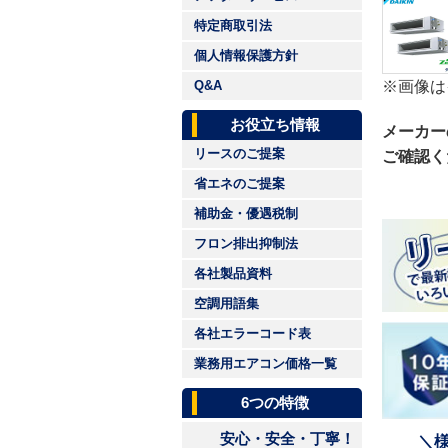
特定商取引法
個人情報保護方針
※画像は
Q&A
お役立ち情報
メーカー
リースのご提案
ご確認く
省エネのご提案
補助金・優遇税制
フロン排出抑制法
各社製品資料
空調用語集
各社エラーコード表
業務用エアコン価格一覧
6つの特徴
安心・安全・丁寧！
＼