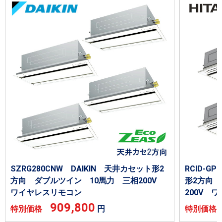
SZRG280CNW DAIKIN 天井カセット形2
RCID-G
方向 ダブルツイン 10馬力 三相200V
形2方向 
ワイヤレスリモコン
200V 
909,800
特別価格
円
特別価