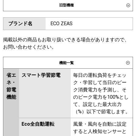
旧型機種
東芝
GWSF28014XU
GWSF28014MUB
ダイキン
SZRG280BANW
SZRG280BAW
ブランド名
ECO ZEAS
三菱電機
PLZD-ERMP280L6
PLZD-
SZRG280BBANW
SZRG280BW
ERMP280LE6
SZRG280BNW
SZRG280AW
SZRG280ANW
SZZG280CJW
掲載以外の商品もお取り扱いできる場合がありますので、
日立
RCID-GP280RSHW5
お問い合わせください。
東芝
GWSF28013XU
GWSF28013MUB
三菱重工
RWSF28033MUB
RWSF28033MU
機能一覧
RWSF28033XU
RWSF28033M
パナソニック
PA-P280L7HVNC
PA-P280L7HVC
RWSF28033X
AWSF28037M
省エ
スマート学習節電
毎日の運転負荷をチェッ
AWSF28037X
AWSF28057M
ネ・
ク・学習して当日のピー
AWSF28057X
節電
ク消費電力を予測し、そ
機能
のピーク電力を100%とし
三菱電機
PLZD-ERMP280LE5
PLZD-
て、設定した最大出力
ERMP280L5
PLZD-ERMP280LE4
（%）以下で節電します。
PLZD-ERMP280L4
PLZD-
ERMP280LE3
PLZD-ERMP280L3
Eco全自動運転
風量・風向を自動に設定
PLZD-ERMP280L2
PLZD-
すると人検知センサーと