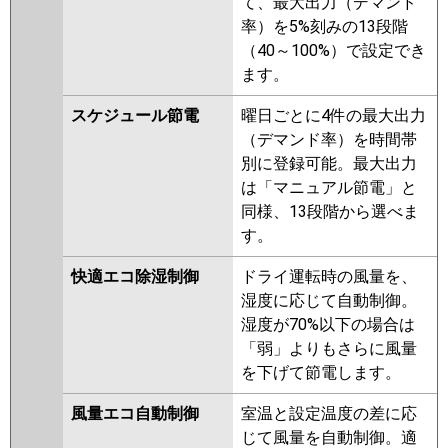
て、最大出力（デマンド
パナソニック
PA-P280L7HVNB
PA-P280L7HVB
率）を5%刻みの13段階
PA-P280L7HVA
PA-P280L7HVNA
（40～100%）で設定でき
PA-P280L7HV
PA-P280L7HVN
ます。
PA-P280L6HVB
PA-P280L6HVNB
PA-P280L6HVA
PA-P280L6HVN1
スケジュール節電
曜日ごとに4件の最大出力
（デマンド率）を時間帯
別に登録可能。最大出力
は「マニュアル節電」と
同様、13段階から選べま
す。
快適エコ除湿制御
ドライ運転時の風量を、
湿度に応じて自動制御。
湿度が70%以下の場合は
「弱」よりもさらに風量
を下げて節電します。
風量エコ自動制御
室温と設定温度の差に応
じて風量を自動制御。適