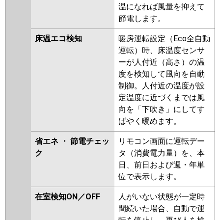
温になれば風量を抑えて
節電します。
床温エコ検知
暖房運転設定（Eco全自動
運転）時、床温度センサ
ーが人付近（高さ）の温
度を検知して風向を自動
制御。人付近の温度が設
定温度に近づくまでは風
向を「下吹き」にしてす
ばやく暖めます。
省エネ ・ 節電チェッ
リモコン画面に運転デー
ク
タ（消費電力量）を、本
日、前日および週・年単
位で表示します。
在室検知ON／OFF
人がいない状態が一定時
間続いた場合、自動で運