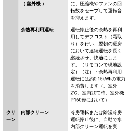
（ 室外機 ）
に、圧縮機やファンの回
転数をセーブして運転音
を抑えます。
余熱再利用運転
運転停止後の余熱を再利
用してデフロスト（霜取
り）を行い、翌朝の暖房
において連続運転を長く
継続させ、快適にしま
す。（リモコンで現地設
定）（注）・余熱再利用
運転には約0.15kWhの電力
を消費します（。室外
2℃、室内20℃時、室外機
P160形において）
クリ
内部クリーン
冷房運転または除湿冷房
ーン
運転停止後に、自動で水
内部クリーン運転を実