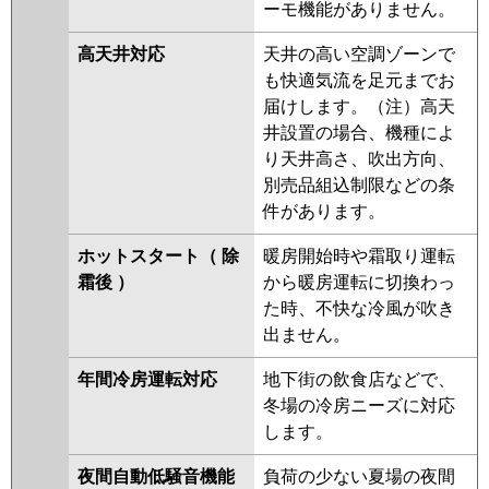
ーモ機能がありません。
高天井対応
天井の高い空調ゾーンで
も快適気流を足元までお
届けします。（注）高天
井設置の場合、機種によ
り天井高さ、吹出方向、
別売品組込制限などの条
件があります。
ホットスタート（ 除
暖房開始時や霜取り運転
霜後 ）
から暖房運転に切換わっ
た時、不快な冷風が吹き
出ません。
年間冷房運転対応
地下街の飲食店などで、
冬場の冷房ニーズに対応
します。
夜間自動低騒音機能
負荷の少ない夏場の夜間