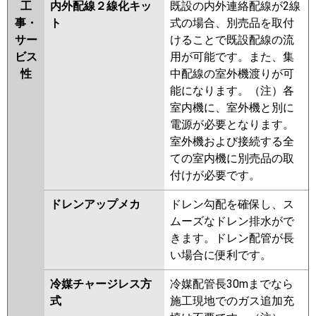
工
内外配線２線化キッ
既設の内外連絡配線が2線
事・
ト
式の場合、別売品を取付
サー
けることで既設配線の流
ビス
用が可能です。また、集
性
中配線の室外機渡りが可
能になります。（注）各
室内機に、室外機と別に
電源が必要となります。
室外機および接続する全
ての室内機に別売品の取
付けが必要です。
ドレンアップメカ
ドレン勾配を確保し、ス
ムーズなドレン排水がで
きます。ドレン配管が長
い場合に便利です。
冷媒チャージレス方
冷媒配管長30mまでなら
式
施工現地でのガス追加充