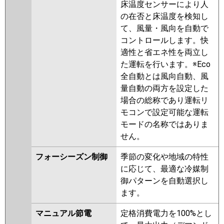
ERMP280LE2
PLZD-ERMP280LEZ
床温度センサーにより人
PLZD-ERMP280LZ
PLZD-
の在否と床温度を検知し
ERP280LY
PLZD-ERP280LEY
て、風量・風向を自動で
PLZD-ERP280LEV
PLZD-
コントロールします。快
ERP280LV
適性と省エネ性を両立し
た運転を行います。※Eco
日立
RCID-GP280RSHW4
RCID-
全自動とは風向自動、風
GP280RSHW3
RCID-
量自動の両方を設定した
GP280RSHW2
RCID-
場合の総称であり運転リ
GP280RSHW1
RCID-GP280RSHW
モコンで設定可能な運転
RCID-AP280SHW9-kobe
RCID-
モードの名称ではありま
AP280SHW9
RCID-AP280SHW8-
せん。
kobe
RCID-AP280SHW8
フォーシーズン制御
季節の変化や地域の特性
三菱重工
FDTWVP2804HD5SA
に応じて、最適な冷媒制
FDTWVP2804HD5SA-rak
御パターンを自動選択し
FDTWVP2804HD5S-rak
ます。
FDTWVP2804HD5S-rakuri-na
FDTWVP2804HD5S
マニュアル節電
定格消費電力を100%とし