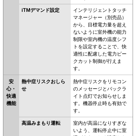
iTMデマンド設定
インテリジェントタッチ
マネージャー（別売品）
から、目標電力量を超え
ないように室外機の能力
制限や室内機の温度シフ
トを設定することで、快
適性に配慮した電力ピー
クカット制御が行えま
す。
安
熱中症リスクおしら
熱中症リスクをリモコン
心・
せ
のメッセージとバックラ
快適
イト点灯でお知らせしま
機能
す。機器停止時も有効で
す。
高温みまもり運転
室内が高温になりすぎな
いよう、運転停止中に室