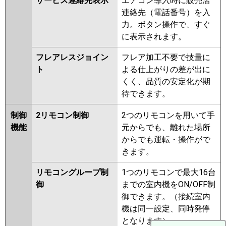
サービス連絡先表示
エアコン導入時に販売店
連絡先（電話番号）を入
力。ボタン操作で、すぐ
に表示されます。
フレアレスジョイン
フレア加工不要で技量に
ト
よる仕上がりの差が出に
くく、品質の安定化が期
待できます。
制御
2リモコン制御
2つのリモコンを用いて手
機能
元からでも、離れた場所
からでも運転・操作がで
きます。
リモコングループ制
1つのリモコンで最大16台
御
までの室内機をON/OFF制
御できます。（接続室内
機は同一設定、同時発停
となります）